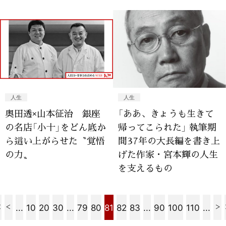
人生
人生
奥田透×山本征治 銀座
「ああ、きょうも生きて
の名店「小十」をどん底か
帰ってこられた」 執筆期
ら這い上がらせた〝覚悟
間37年の大長編を書き上
の力〟
げた作家・宮本輝の人生
を支えるもの
...
10
20
30
...
79
80
81
82
83
...
90
100
110
...