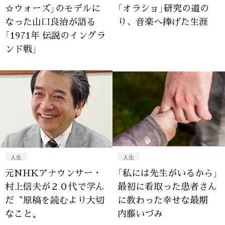
☆ウォーズ」のモデルに
「オラショ」研究の道の
なった山口良治が語る
り、音楽へ捧げた生涯
「1971年 伝説のイングラ
ンド戦」
人生
人生
元NHKアナウンサー・
「私には先生がいるから」
村上信夫が２０代で学ん
最初に看取った患者さん
だ〝原稿を読むより大切
に教わった幸せな最期
なこと〟
内藤いづみ