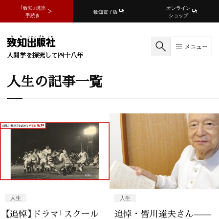
『致知』購読
オンライン
致知電子版
手続き
ショップ
メニュー
人間学を探究して四十八年
人生の記事一覧
人生
人生
【追悼】ドラマ「スクール
追悼・皆川達夫さん——