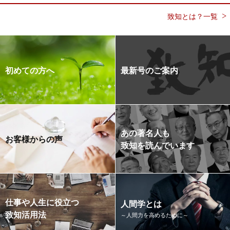
致知とは？一覧
初めての方へ
最新号のご案内
あの著名人も
お客様からの声
致知を読んでいます
仕事や人生に役立つ
人間学とは
致知活用法
～人間力を高めるために～