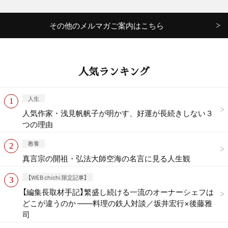
その他のメルマガご案内はこちら
人気ランキング
人生
人気作家・浅見帆帆子が明かす、好運が長続きしない３
つの理由
教養
真言宗の開祖・弘法大師空海の名言に見る人生観
【WEB chichi 限定記事】
【編集長取材手記】繁盛し続ける一流のオーナーシェフは
どこが違うのか ——料理の鉄人対談／坂井宏行×後藤雅
司