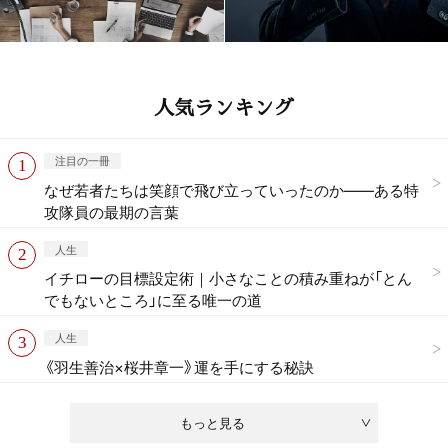
人気ランキング
注目の一冊
なぜ若者たちは笑顔で飛び立っていったのか——ある特
攻隊員の最期の言葉
人生
イチローの目標設定術｜小さなことの積み重ねが「とん
でもないところ」に至る唯一の道
人生
《羽生善治×桜井章一》運を手にする秘訣
もっと見る