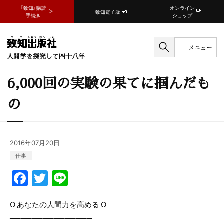
『致知』購読
オンライン
致知電子版
手続き
ショップ
メニュー
人間学を探究して四十八年
6,000回の実験の果てに掴んだも
の
2016年07月20日
仕事
F
T
Li
a
w
n
c
itt
e
Ω あなたの人間力を高める Ω
───────────────