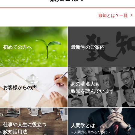
致知とは？一覧
初めての方へ
最新号のご案内
あの著名人も
お客様からの声
致知を読んでいます
仕事や人生に役立つ
人間学とは
致知活用法
～人間力を高めるために～