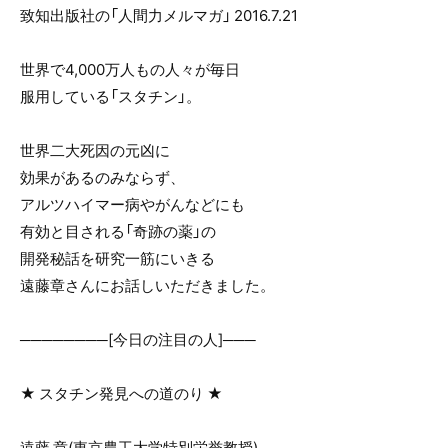
e
er
致知出版社の「人間力メルマガ」 2016.7.21
b
o
世界で4,000万人もの人々が毎日
o
服用している「スタチン」。
k
世界二大死因の元凶に
効果があるのみならず、
アルツハイマー病やがんなどにも
有効と目される「奇跡の薬」の
開発秘話を研究一筋にいきる
遠藤章さんにお話しいただきました。
────────[今日の注目の人]───
★ スタチン発見への道のり ★
遠藤 章(東京農工大学特別栄誉教授)