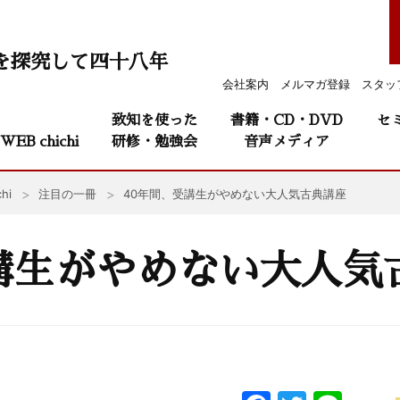
を探究して四十八年
会社案内
メルマガ登録
スタッ
致知を使った
書籍・CD・DVD
セ
WEB chichi
研修・勉強会
音声メディア
hi
注目の一冊
40年間、受講生がやめない大人気古典講座
講生がやめない大人気