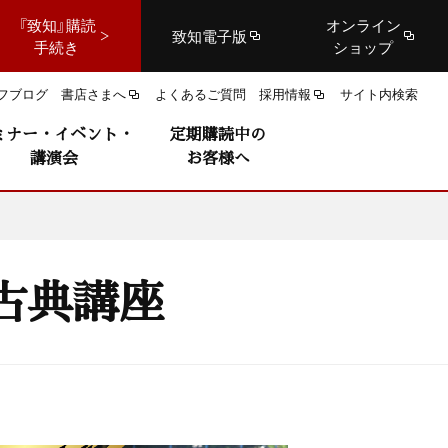
『致知』購読
オンライン
致知電子版
手続き
ショップ
フブログ
書店さまへ
よくあるご質問
採用情報
サイト内検索
ミナー・イベント・
定期購読中の
講演会
お客様へ
古典講座