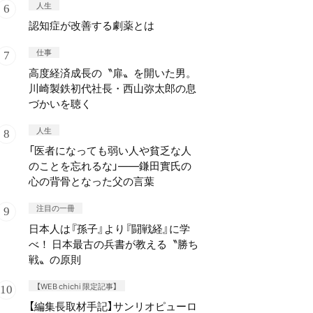
人生
認知症が改善する劇薬とは
仕事
高度経済成長の〝扉〟を開いた男。
川崎製鉄初代社長・西山弥太郎の息
づかいを聴く
人生
「医者になっても弱い人や貧乏な人
のことを忘れるな」——鎌田實氏の
心の背骨となった父の言葉
注目の一冊
日本人は『孫子』より『闘戦経』に学
べ！ 日本最古の兵書が教える〝勝ち
戦〟の原則
【WEB chichi 限定記事】
【編集長取材手記】サンリオピューロ