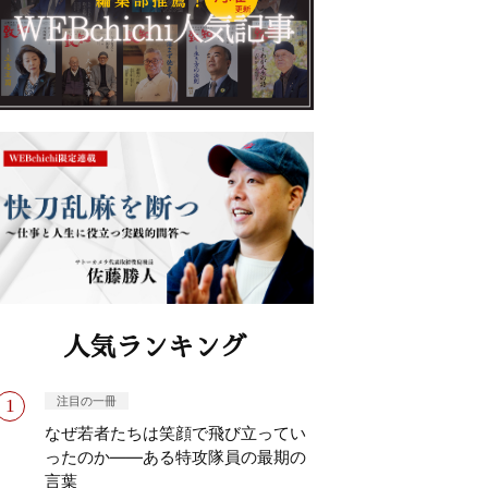
人気ランキング
注目の一冊
なぜ若者たちは笑顔で飛び立ってい
ったのか——ある特攻隊員の最期の
言葉