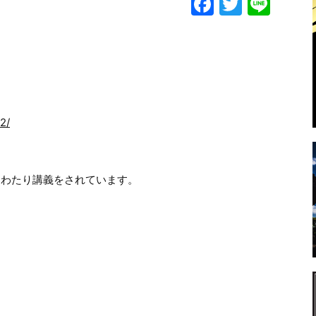
F
T
Li
a
w
n
c
itt
e
e
er
b
o
2/
o
k
にわたり講義をされています。