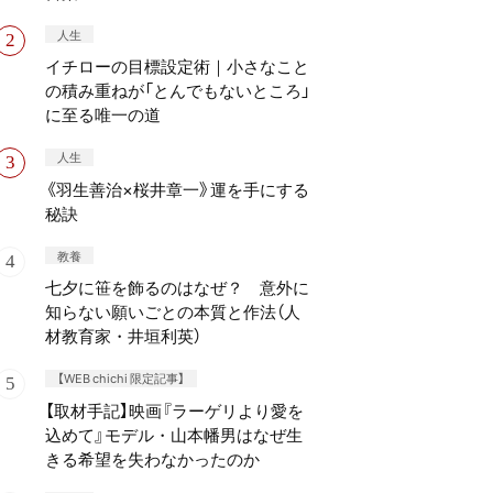
人生
イチローの目標設定術｜小さなこと
の積み重ねが「とんでもないところ」
に至る唯一の道
人生
《羽生善治×桜井章一》運を手にする
秘訣
教養
七夕に笹を飾るのはなぜ？ 意外に
知らない願いごとの本質と作法（人
材教育家・井垣利英）
【WEB chichi 限定記事】
【取材手記】映画『ラーゲリより愛を
込めて』モデル・山本幡男はなぜ生
きる希望を失わなかったのか