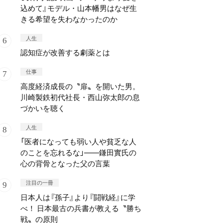
込めて』モデル・山本幡男はなぜ生
きる希望を失わなかったのか
人生
認知症が改善する劇薬とは
仕事
高度経済成長の〝扉〟を開いた男。
川崎製鉄初代社長・西山弥太郎の息
づかいを聴く
人生
「医者になっても弱い人や貧乏な人
のことを忘れるな」——鎌田實氏の
心の背骨となった父の言葉
注目の一冊
日本人は『孫子』より『闘戦経』に学
べ！ 日本最古の兵書が教える〝勝ち
戦〟の原則