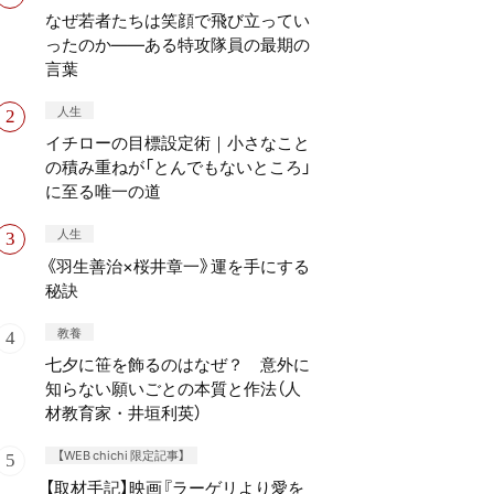
なぜ若者たちは笑顔で飛び立ってい
ったのか——ある特攻隊員の最期の
言葉
人生
イチローの目標設定術｜小さなこと
の積み重ねが「とんでもないところ」
に至る唯一の道
人生
《羽生善治×桜井章一》運を手にする
秘訣
教養
七夕に笹を飾るのはなぜ？ 意外に
知らない願いごとの本質と作法（人
材教育家・井垣利英）
【WEB chichi 限定記事】
【取材手記】映画『ラーゲリより愛を