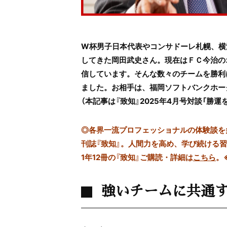
W杯男子日本代表やコンサドーレ札幌、横
してきた岡田武史さん
。現在はＦＣ今治の
信しています。そんな数々のチームを勝利
ました。お相手は、福岡ソフトバンクホー
（本記事は『致知』2025年4月号対談「勝
◎
各界一流プロフェッショナルの体験談を多数
刊誌『致知』。人間力を高め、学び続ける
1年12冊の『致知』ご購読・詳細は
こちら
。
強いチームに共通