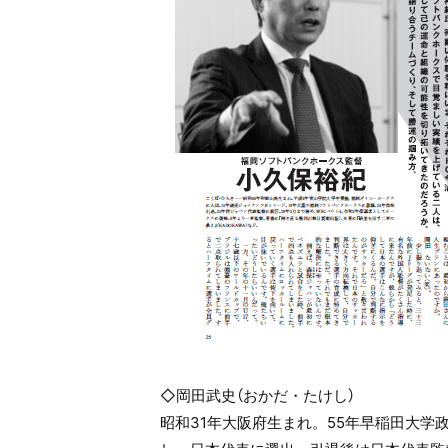
◇岡田武史（おかだ・たけし）
昭和31年大阪府生まれ。55年早稲田大