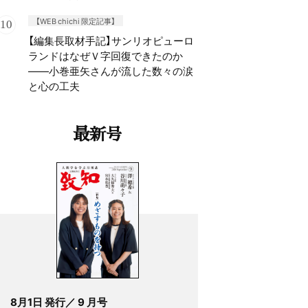
【WEB chichi 限定記事】
【編集長取材手記】サンリオピューロ
ランドはなぜＶ字回復できたのか
——小巻亜矢さんが流した数々の涙
と心の工夫
最新号
8月1日 発行／ 9 月号