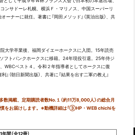
督として平成９年Ｗ杯フランス大会で日本初の本選出場、
他にコンサドーレ札幌、横浜Ｆ・マリノス、中国スーパーリ
治オーナーに就任。著書に『岡田メソッド』（英治出版）、共
学院大学卒業後、福岡ダイエーホークスに入団。15年読売
ソフトバンクホークスに移籍。24年現役引退。25年侍ジ
め、WBCベスト４。令和２年指導者としてホークスに復
利』（朝日新聞出版）、共著に『結果を出す二軍の教え』
掲載、定期購読者数No.１（約11万8,000人）の総合月
をお届けします。※動機詳細は「③HP・WEB chichiを
1年間（全12冊）