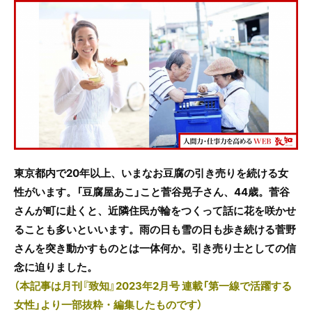
c
itt
e
e
er
b
o
o
k
東京都内で20年以上、いまなお豆腐の引き売りを続ける女
性がいます。「豆腐屋あこ」こと菅谷晃子さん、44歳。菅谷
さんが町に赴くと、近隣住民が輪をつくって話に花を咲かせ
ることも多いといいます。雨の日も雪の日も歩き続ける菅野
さんを突き動かすものとは一体何か。引き売り士としての信
念に迫りました。
（本記事は月刊『致知』2023年2月号 連載「第一線で活躍する
女性」より一部抜粋・編集したものです）