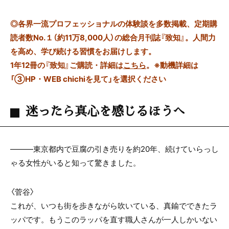
◎
各界一流プロフェッショナルの体験談を多数掲載、定期購
読者数No.１（約11万8,000人）の総合月刊誌『致知』。人間力
を高め、学び続ける習慣をお届けします。
1年12冊の『致知』ご購読・詳細は
こちら
。
※動機詳細は
「③HP・WEB chichiを見て」を選択ください
迷ったら真心を感じるほうへ
—――東京都内で豆腐の引き売りを約20年、続けていらっし
ゃる女性がいると知って驚きました。
〈菅谷〉
これが、いつも街を歩きながら吹いている、真鍮でできたラ
ッパです。もうこのラッパを直す職人さんが一人しかいない