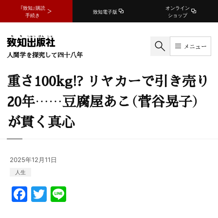
『致知』購読
オンライン
致知電子版
手続き
ショップ
メニュー
人間学を探究して四十八年
重さ100kg!? リヤカーで引き売り
20年……豆腐屋あこ（菅谷晃子）
が貫く真心
2025年12月11日
人生
F
T
Li
a
w
n