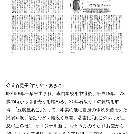
◇菅谷晃子（すがや・あきこ）
昭和56年千葉県生まれ。専門学校を中退後、平成15年、23
歳の時から引き売りを始める。30年看取り士の資格を取
得。「豆腐屋あこ」として、本業の他に自身の体験を踏まえた
講演や歌手活動などを幅広く展開。著書に『あこのありが豆
腐』（三冬社）、オリジナル曲に『おとうふのうた』『お空から』
（作曲：八文字裕紀、作詞：八文字裕紀、豆腐屋あこ）などが