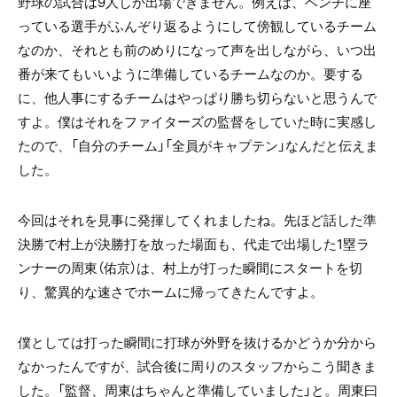
野球の試合は9人しか出場できません。例えば、ベンチに座
っている選手がふんぞり返るようにして傍観しているチーム
なのか、それとも前のめりになって声を出しながら、いつ出
番が来てもいいように準備しているチームなのか。要する
に、他人事にするチームはやっぱり勝ち切らないと思うんで
すよ。僕はそれをファイターズの監督をしていた時に実感し
たので、「自分のチーム」「全員がキャプテン」なんだと伝えま
した。
今回はそれを見事に発揮してくれましたね。先ほど話した準
決勝で村上が決勝打を放った場面も、代走で出場した1塁ラ
ンナーの周東（佑京）は、村上が打った瞬間にスタートを切
り、驚異的な速さでホームに帰ってきたんですよ。
僕としては打った瞬間に打球が外野を抜けるかどうか分から
なかったんですが、試合後に周りのスタッフからこう聞きま
した。「監督、周東はちゃんと準備していました」と。周東曰