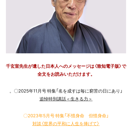
千玄室先生が遺した日本人へのメッセージは〈致知電子版〉で
全文をお読みいただけます。
。〇2025年11月号 特集「名を成すは毎に窮苦の日にあり」
追悼特別講話＜生きる力＞
〇2023年5月号 特集「不惜身命 但惜身命」
対談〈世界の平和に人生を捧げて〉