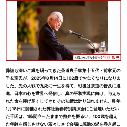
c
itt
e
e
er
b
o
o
k
弊誌も深いご縁を賜ってきた茶道裏千家第十五代・前家元の
千玄室氏が、2025年8月14日に102歳でお亡くなりになりま
した。先の大戦で九死に一生を得て、戦後は茶道の普及に邁
進。日本の心を世界へ発信し、真の平和実現に向け、与えら
れた命を捧げ尽くしてきたその功績は計り知れません。昨年
1月18日に開催された弊社新春特別講演会にご登壇いただい
た千氏は、1時間立ったままで熱弁を振るい、100歳を越え
た年齢を感じさせない若々しさで会場に感動の渦を巻き起こ