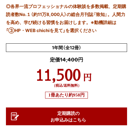
◎
各界一流プロフェッショナルの体験談を多数掲載、定期購
読者数No.１（約11万8,000人）の総合月刊誌『致知』。人間力
を高め、学び続ける習慣をお届けします。※動機詳細は
「③HP・WEB chichiを見て」を選択ください
1年間（全12冊）
定価14,400円
11,500
円
（税込/送料無料）
1冊あたり
約958円
定期購読の
お申込みはこちら