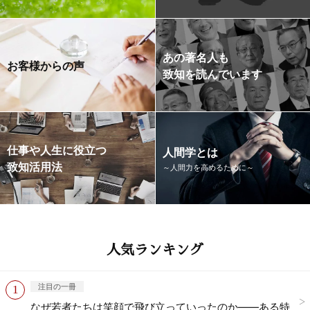
あの著名人も
お客様からの声
致知を読んでいます
仕事や人生に役立つ
人間学とは
致知活用法
～人間力を高めるために～
人気ランキング
注目の一冊
なぜ若者たちは笑顔で飛び立っていったのか——ある特