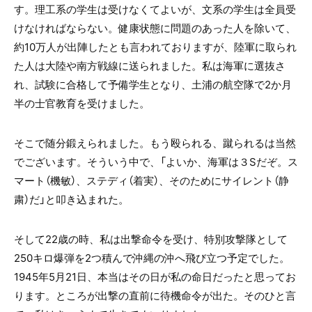
す。理工系の学生は受けなくてよいが、文系の学生は全員受
けなければならない。健康状態に問題のあった人を除いて、
約10万人が出陣したとも言われておりますが、陸軍に取られ
た人は大陸や南方戦線に送られました。私は海軍に選抜さ
れ、試験に合格して予備学生となり、土浦の航空隊で2か月
半の士官教育を受けました。
そこで随分鍛えられました。もう殴られる、蹴られるは当然
でございます。そういう中で、「よいか、海軍は３Sだぞ。ス
マート（機敏）、ステディ（着実）、そのためにサイレント（静
粛）だ」と叩き込まれた。
そして22歳の時、私は出撃命令を受け、特別攻撃隊として
250キロ爆弾を2つ積んで沖縄の沖へ飛び立つ予定でした。
1945年5月21日、本当はその日が私の命日だったと思ってお
ります。ところが出撃の直前に待機命令が出た。そのひと言