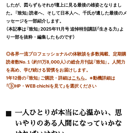
したが、図らずもそれが壇上に見る最後の雄姿となりまし
た。『致知』読者へ、そして日本人へ、千氏が遺した最後のメ
ッセージを一部紹介します。
（本記事は『致知』2025年11月号 追悼特別講話「生きる力」よ
り一部を抜粋・編集したものです）
◎
各界一流プロフェッショナルの体験談を多数掲載、定期購
読者数No.１（約11万8,000人）の総合月刊誌『致知』。人間力
を高め、学び続ける習慣をお届けします。
1年12冊の『致知』ご購読・詳細は
こちら
。
※動機詳細は
「③HP・WEB chichiを見て」を選択ください
一人ひとりが本当に心温かい、思
いやりのある人間になっていかな