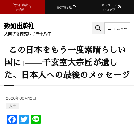
『致知』購読
オンライン
致知電子版
手続き
ショップ
メニュー
人間学を探究して四十八年
「この日本をもう一度素晴らしい
国に」——千玄室大宗匠が遺し
た、日本人への最後のメッセージ
2026年06月12日
人生
F
T
Li
a
w
n