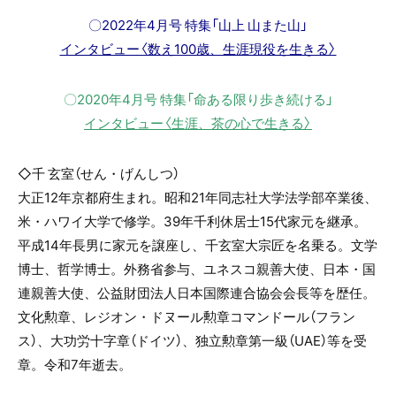
〇2022年4月号 特集「山上 山また山」
インタビュー〈数え100歳、生涯現役を生きる〉
〇2020年4月号 特集「命ある限り歩き続ける」
インタビュー〈生涯、茶の心で生きる〉
◇千 玄室（せん・げんしつ）
大正12年京都府生まれ。昭和21年同志社大学法学部卒業後、
米・ハワイ大学で修学。39年千利休居士15代家元を継承。
平成14年長男に家元を譲座し、千玄室大宗匠を名乗る。文学
博士、哲学博士。外務省参与、ユネスコ親善大使、日本・国
連親善大使、公益財団法人日本国際連合協会会長等を歴任。
文化勲章、レジオン・ドヌール勲章コマンドール（フラン
ス）、大功労十字章（ドイツ）、独立勲章第一級（UAE）等を受
章。令和7年逝去。