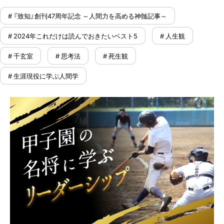
# 『致知』創刊47周年記念 ～人間力を高める神髄記事～
# 2024年これだけは読んでおきたいベスト5
# 人生観
# 千玄室
# 思考法
# 死生観
# 生涯現役に学ぶ人間学