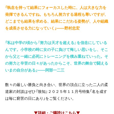
「執念を持って結果にフォーカスした時に、人は大きな力を
発揮できるんですね。もちろん努力する過程も尊いですが、
どこまでも結果を求める、結果にこだわる姿勢が、人や組織
を成長させる力になっていく」――野村忠宏
「私は中学の頃から『努力は天才を超える』を信念にしている
んです。小学校の時に女の子に負けて悔しい思いをし、そこ
から父と一緒に必死にトレーニングを積み重ねていった。そ
の努力と辛苦の日々があったからこそ、世界の舞台で闘える
いまの自分がある」――阿部一二三
数々の厳しい勝負と向き合い、世界の頂点に立った二人の柔
道家の対談はぜひ『致知』２０２５年１１月号特集「名を成す
は毎に窮苦の日にあり」をご覧ください。
▼詳細・ご購読はこちら▼