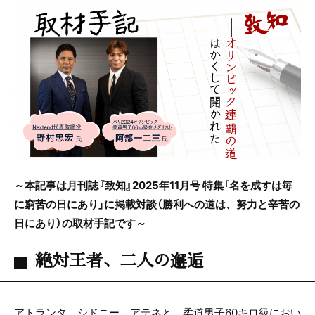
c
itt
e
e
er
b
o
o
k
～本記事は月刊誌『致知』2025年11月号 特集「名を成すは毎
に窮苦の日にあり」に掲載対談（勝利への道は、努力と辛苦の
日にあり）の取材手記です～
絶対王者、二人の邂逅
アトランタ、シドニー、アテネと、柔道男子60キロ級におい