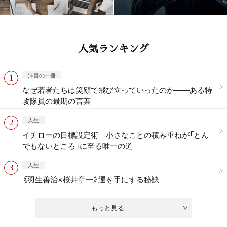
人気ランキング
注目の一冊
なぜ若者たちは笑顔で飛び立っていったのか——ある特
攻隊員の最期の言葉
人生
イチローの目標設定術｜小さなことの積み重ねが「とん
でもないところ」に至る唯一の道
人生
《羽生善治×桜井章一》運を手にする秘訣
もっと見る