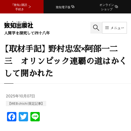
『致知』購読
オンライン
致知電子版
手続き
ショップ
メニュー
人間学を探究して四十八年
【取材手記】 野村忠宏×阿部一二
三 オリンピック連覇の道はかく
して開かれた
2025年10月07日
【WEB chichi 限定記事】
F
T
Li
a
w
n