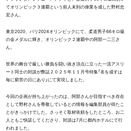
てオリンピック３連覇という前人未到の偉業を成した野村忠
宏さん。
東京2020、パリ2024オリンピックにて、柔道男子66キロ級
の金メダルに輝き、オリンピック２連覇中の阿部一二三さ
ん。
世界の舞台で厳しい勝負を闘い抜き頂点に立った一流アスリ
ート同士の対談が弊誌２０２５年１１月号特集「名を成すは
毎に窮苦の日にあり」にて実現しました。
今回の企画が持ち上がったのは、阿部さんが目指すべき存在
として野村さんを尊敬しているとの情報を編集部員が得たこ
とがきっかけでした。さっそく取材依頼をしたところ、お二
人ともご快諾してくださり、対談は7月に都内ホテルにて行
われました。