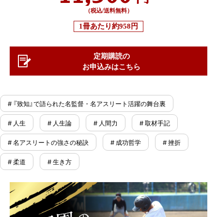
（税込/送料無料）
1冊あたり
約958円
定期購読の
お申込みはこちら
# 『致知』で語られた名監督・名アスリート活躍の舞台裏
# 人生
# 人生論
# 人間力
# 取材手記
# 名アスリートの強さの秘訣
# 成功哲学
# 挫折
# 柔道
# 生き方