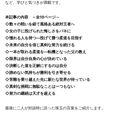
など、学びと気づきが満載です。
本記事の内容 ～全10ページ～
◇数々の戦いを経て風格ある絶対王者へ
◇女の子に投げられた悔しさをバネに
◇憧れる人を持つ―投げて勝つ柔道を目指す
◇未来の自分を信じ真剣な努力を続ける
◇一本が取れる柔道を―転機となった父の教え
◇限界は自分自身の心が決めている
◇決断した道を正解にするのは自分
◇諦めない気持ちが勝利を引き寄せる
◇苦難を乗り越えた先に新たな世界が待っている
◇真剣な挑戦に無駄なことは一つもない
◇努力の継続は天才を超える
最後に二人が対談時に語った珠玉の言葉をご紹介します。