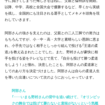
子に負けてしまった悔しさをばねに、父親と猛特訓を開始。
以降、中学、高校と全国大会で優勝するなど、早くから実績
を残し、全国的にも注目される選手としてメキメキ頭角を現
わしていきます。
阿部さんの強さを支えたのは、父親との二人三脚での努力は
もちろんですが、小・中・高・大学と素晴らしい恩師に恵ま
れ、小手先ではなく相手としっかり組んで投げる「王道の柔
道」を教え込まれたことでした。また、野村さんが豪快に相
手を投げる姿をテレビなどで見て、「自分も投げて勝つ柔道
をしよう！」と憧れ、決意したことも、阿部さんの柔道家と
してのあり方を決定づけました。阿部さんは自らの柔道人生
を導いた出逢いについて次のようにおっしゃっています。
阿部さん
「……いまも野村さんの背中を追い続けて、『オリンピッ
クの舞台では投げて勝たないと意味がない』という気概