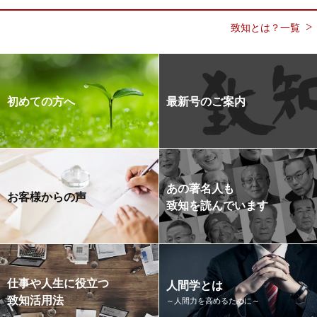
致知とは？一覧
初めての方へ
最新号のご案内
あの著名人も
お客様からの声
致知を読んでいます
仕事や人生に役立つ
人間学とは
致知活用法
～人間力を高めるために～