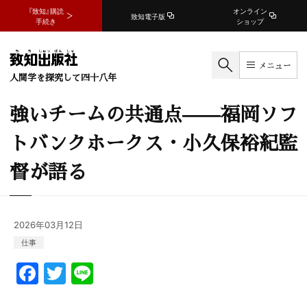
『致知』購読
オンライン
致知電子版
手続き
ショップ
メニュー
人間学を探究して四十八年
強いチームの共通点——福岡ソフ
トバンクホークス・小久保裕紀監
督が語る
2026年03月12日
仕事
F
T
Li
a
w
n