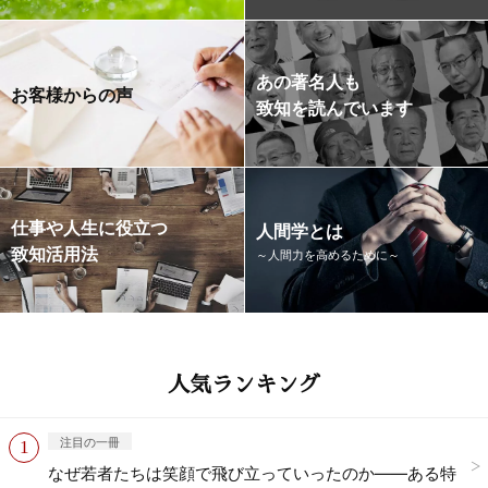
あの著名人も
お客様からの声
致知を読んでいます
仕事や人生に役立つ
人間学とは
致知活用法
～人間力を高めるために～
人気ランキング
注目の一冊
なぜ若者たちは笑顔で飛び立っていったのか——ある特