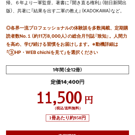
帰。６年より一軍監督。著書に『開き直る権利』（朝日新聞出
版）、共著に『結果を出す二軍の教え』（KADOKAWA）など。
◎
各界一流プロフェッショナルの体験談を多数掲載、定期購
読者数No.１（約11万8,000人）の総合月刊誌『致知』。人間力
を高め、学び続ける習慣をお届けします。※動機詳細は
「③HP・WEB chichiを見て」を選択ください
1年間（全12冊）
定価14,400円
11,500
円
（税込/送料無料）
1冊あたり
約958円