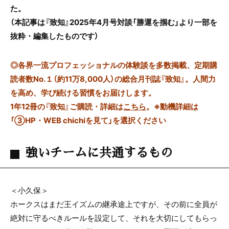
た。
（本記事は『致知』2025年4月号対談「勝運を掴む」より一部を
抜粋・編集したものです）
◎
各界一流プロフェッショナルの体験談を多数掲載、定期購
読者数No.１（約11万8,000人）の総合月刊誌『致知』。人間力
を高め、学び続ける習慣をお届けします。
1年12冊の『致知』ご購読・詳細は
こちら
。
※動機詳細は
「③HP・WEB chichiを見て」を選択ください
強いチームに共通するもの
＜小久保＞
ホークスはまだ王イズムの継承途上ですが、その前に全員が
絶対に守るべきルールを設定して、それを大切にしてもらっ