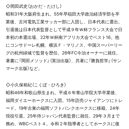
◇岡田武史（おかだ・たけし）
昭和31年大阪府生まれ。55年早稲田大学政治経済学部を卒
業後、古河電気工業サッカー部に入団し、日本代表に選出。
引退後は日本代表監督として平成９年Ｗ杯フランス大会で日
本初の本選出場、22年Ｗ杯南アフリカ大会でベスト16。他
にコンサドーレ札幌、横浜Ｆ・マリノス、中国スーパーリー
グの杭州緑城で監督を歴任。26年FC今治オーナーに就任。
著書に『岡田メソッド』（英治出版）、共著に『勝負哲学』（サン
マーク出版）など。
◇小久保裕紀（こくぼ・ひろき）
昭和46年和歌山県生まれ。平成６年青山学院大学卒業後、
福岡ダイエーホークスに入団。15年読売ジャイアンツにトレ
ード。19年古巣の福岡ソフトバンクホークスに移籍。24年
現役引退。25年侍ジャパン代表監督に就任。29年３月まで
務め、WBCベスト４。令和２年指導者としてホークスに復