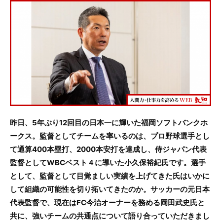
c
itt
e
e
er
b
o
o
k
昨日、5年ぶり12回目の日本一に輝いた福岡ソフトバンクホ
ークス。監督としてチームを率いるのは、プロ野球選手とし
て通算400本塁打、2000本安打を達成し、侍ジャパン代表
監督としてWBCベスト４に導いた小久保裕紀氏です。選手
として、監督として目覚ましい実績を上げてきた氏はいかに
して組織の可能性を切り拓いてきたのか。サッカーの元日本
代表監督で、現在はFC今治オーナーを務める岡田武史氏と
共に、強いチームの共通点について語り合っていただきまし