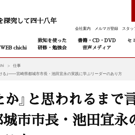
を探究して四十八年
会社案内
メルマガ登録
スタッ
致知を使った
書籍・CD・DVD
セ
WEB chichi
研修・勉強会
音声メディア
hi
仕事
続ける」——宮崎県都城市市長・池田宜永の実践に学ぶリーダーのあり方
たか』と思われるまで
都城市市長・池田宜永