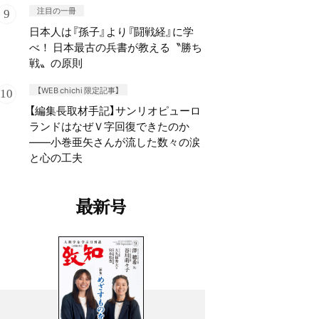
注目の一冊
日本人は『孫子』より『闘戦経』に学
べ！ 日本最古の兵書が教える〝勝ち
戦〟の原則
【WEB chichi 限定記事】
【編集長取材手記】サンリオピューロ
ランドはなぜＶ字回復できたのか
——小巻亜矢さんが流した数々の涙
と心の工夫
最新号