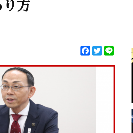
あり方
F
T
Li
a
w
n
c
itt
e
e
er
b
o
o
k