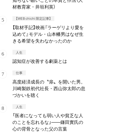
知らない願いごとの本質と作法（人
材教育家・井垣利英）
【WEB chichi 限定記事】
【取材手記】映画『ラーゲリより愛を
込めて』モデル・山本幡男はなぜ生
きる希望を失わなかったのか
人生
認知症が改善する劇薬とは
仕事
高度経済成長の〝扉〟を開いた男。
川崎製鉄初代社長・西山弥太郎の息
づかいを聴く
人生
「医者になっても弱い人や貧乏な人
のことを忘れるな」——鎌田實氏の
心の背骨となった父の言葉