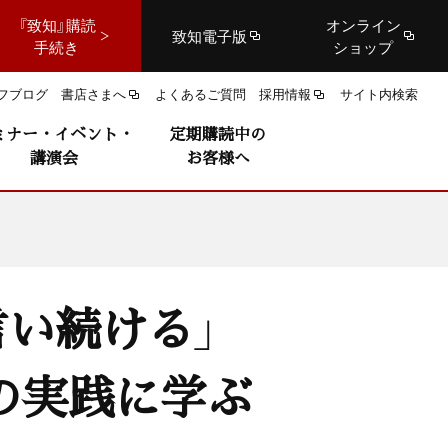
『致知』購読
オンライン
致知電子版
手続き
ショップ
フブログ
書店さまへ
よくあるご質問
採用情報
サイト内検索
ミナー・イベント・
定期購読中の
講演会
お客様へ
言い続ける」
の実践に学ぶ