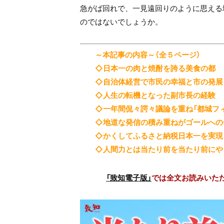
急がば回れで、一見遠回りのように思える
のではないでしょうか。
～本記事の内容～（全５ページ）
◇日本一の肉と焼酎を誇る美食の都
◇自治体経営で市民の幸福と市の発展
◇人生の転機となった副市長の経験
◇一年間侃々諤々議論を重ね「都城フ
◇地道な発信の積み重ねがゴールへの
◇かくしてふるさと納税日本一を実現
◇人間力とは当たり前を当たり前にや
「致知電子版」
では全文お読みいた