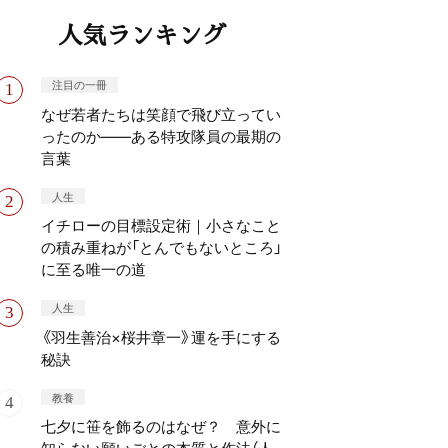
人気ランキング
注目の一冊
なぜ若者たちは笑顔で飛び立ってい
ったのか——ある特攻隊員の最期の
言葉
人生
イチローの目標設定術｜小さなこと
の積み重ねが「とんでもないところ」
に至る唯一の道
人生
《羽生善治×桜井章一》運を手にする
秘訣
教養
七夕に笹を飾るのはなぜ？ 意外に