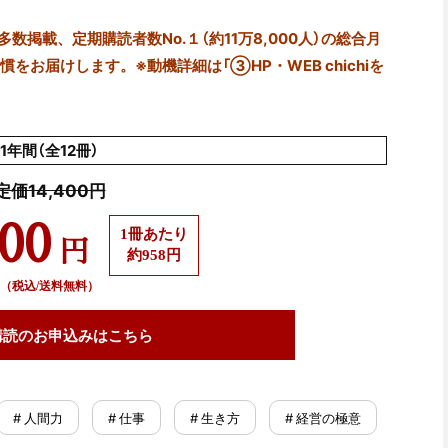
掲載、定期購読者数No.１（約11万8,000人）の総合月
をお届けします。※動機詳細は「③HP・WEB chichiを
1年間（全12冊）
定価14,400円
500
1冊あたり
円
約958円
（税込/送料無料）
購読の
お申込みはこちら
# 人間力
# 仕事
# 生き方
# 経営の極意