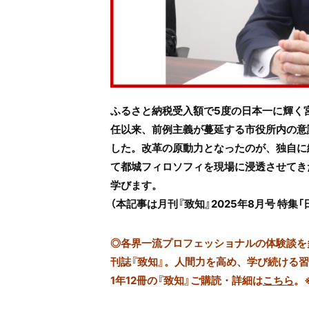
ふるさと納税受入額で5度の日本一に輝く宮
任以来、前例主義が蔓延する市役所内の意
した。改革の原動力となったのが、独自に
て都城フィロソフィを現場に浸透させてき
学びます。
（本記事は月刊『致知』2025年8月号 特
◎
各界一流プロフェッショナルの体験談を多数
刊誌『致知』。人間力を高め、学び続ける
1年12冊の『致知』ご購読・詳細は
こちら
。