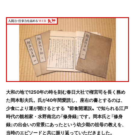
c
itt
e
e
er
b
o
o
k
大和の地で1250年の時を刻む春日大社で権宮司を長く務め
た岡本彰夫氏。氏が40年間愛読し、座右の書とするのは、
少食により運が開けるとする〝節食開運説〟で知られる江戸
時代の観相家・水野南北の『修身録』です。岡本氏と『修身
録』の出会いの背景にあったという幼少期の祖母の教えを、
当時のエピソードと共に振り返っていただきました。