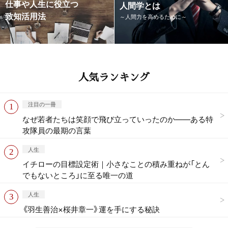
仕事や人生に役立つ
人間学とは
致知活用法
～人間力を高めるために～
人気ランキング
注目の一冊
なぜ若者たちは笑顔で飛び立っていったのか——ある特
攻隊員の最期の言葉
人生
イチローの目標設定術｜小さなことの積み重ねが「とん
でもないところ」に至る唯一の道
人生
《羽生善治×桜井章一》運を手にする秘訣