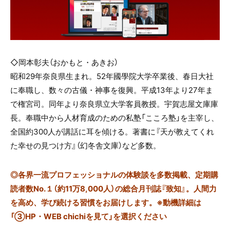
◇岡本彰夫（おかもと・あきお）
昭和29年奈良県生まれ。52年國學院大学卒業後、春日大社
に奉職し、数々の古儀・神事を復興。平成13年より27年ま
で権宮司。同年より奈良県立大学客員教授。宇賀志屋文庫庫
長。奉職中から人材育成のための私塾「こころ塾」を主宰し、
全国約300人が講話に耳を傾ける。著書に『天が教えてくれ
た幸せの見つけ方』（幻冬舎文庫）など多数。
◎
各界一流プロフェッショナルの体験談を多数掲載、定期購
読者数No.１（約11万8,000人）の総合月刊誌『致知』。人間力
を高め、学び続ける習慣をお届けします。※動機詳細は
「③HP・WEB chichiを見て」を選択ください