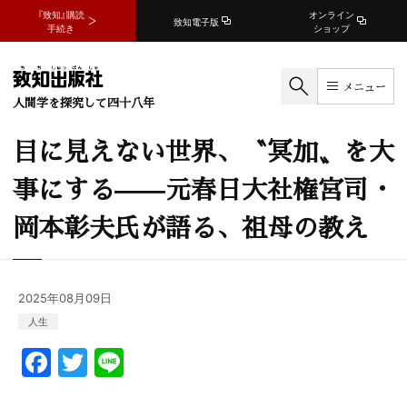
『致知』購読
オンライン
致知電子版
手続き
ショップ
メニュー
人間学を探究して四十八年
目に見えない世界、〝冥加〟を大
事にする——元春日大社権宮司・
岡本彰夫氏が語る、祖母の教え
2025年08月09日
人生
F
T
Li
a
w
n