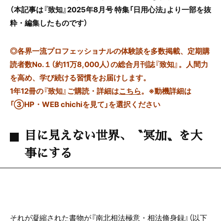
（本記事は『致知』2025年8月号 特集「日用心法」より一部を抜
粋・編集したものです）
◎
各界一流プロフェッショナルの体験談を多数掲載、定期購
読者数No.１（約11万8,000人）の総合月刊誌『致知』。人間力
を高め、学び続ける習慣をお届けします。
1年12冊の『致知』ご購読・詳細は
こちら
。
※動機詳細は
「③HP・WEB chichiを見て」を選択ください
目に見えない世界、〝冥加〟を大
事にする
それが凝縮された書物が『南北相法極意・相法脩身録』（以下