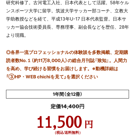
研究科修了。古河電工入社、日本代表として活躍。58年ケル
ンスポーツ大学に留学。筑波大学サッカー部コーチ、立教大
学助教授などを経て、平成13年U-17 日本代表監督。日本サ
ッカー協会技術委員長、専務理事、副会長などを歴任、28年
より現職。
◎
各界一流プロフェッショナルの体験談を多数掲載、定期購
読者数No.１（約11万8,000人）の総合月刊誌『致知』。人間力
を高め、学び続ける習慣をお届けします。※動機詳細は
「③HP・WEB chichiを見て」を選択ください
1年間（全12冊）
定価14,400円
11,500
円
（税込/送料無料）