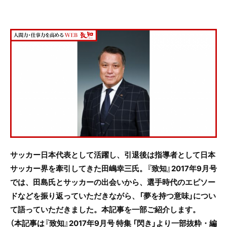
c
itt
e
e
er
b
o
o
k
サッカー日本代表として活躍し、引退後は指導者として
日本
サッカー界を牽引してきた田嶋幸三氏。『致知』2017年9月号
では、田島氏とサッカーの出会いから、選手時代のエピソー
ドなどを振り返っていただきながら、「夢を持つ意味」につい
て語っていただきました。本記事を一部ご紹介します。
（本記事は『致知』2017年9月号 特集 「閃き」より一部抜粋・編