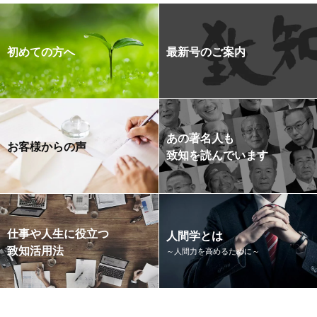
初めての方へ
最新号のご案内
あの著名人も
お客様からの声
致知を読んでいます
仕事や人生に役立つ
人間学とは
致知活用法
～人間力を高めるために～