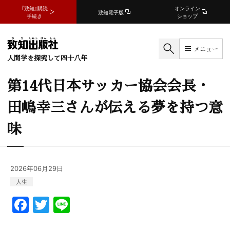
『致知』購読
オンライン
致知電子版
手続き
ショップ
メニュー
人間学を探究して四十八年
第14代日本サッカー協会会長・
田嶋幸三さんが伝える夢を持つ意
味
2026年06月29日
人生
F
T
Li
a
w
n