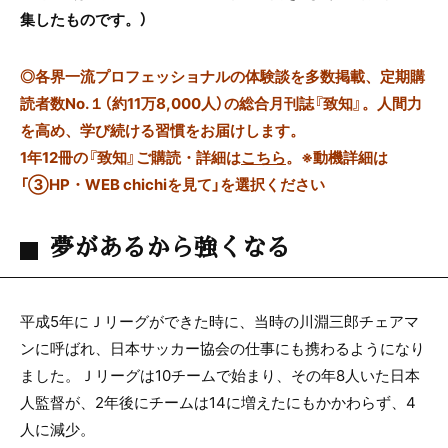
集したものです。）
◎
各界一流プロフェッショナルの体験談を多数掲載、定期購
読者数No.１（約11万8,000人）の総合月刊誌『致知』。人間力
を高め、学び続ける習慣をお届けします。
1年12冊の『致知』ご購読・詳細は
こちら
。
※動機詳細は
「③HP・WEB chichiを見て」を選択ください
夢があるから強くなる
平成5年にＪリーグができた時に、
当時の川淵三郎チェアマ
ンに呼ばれ、
日本サッカー協会の仕事にも
携わるようになり
ました。
Ｊリーグは10チームで始まり、
その年8人いた日本
人監督が、
2年後にチームは
14に増えたにもかかわらず、
4
人に減少。