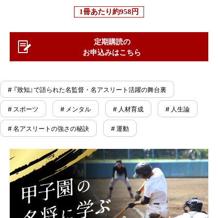
1冊あたり
約958円
定期購読の
お申込みはこちら
# 『致知』で語られた名監督・名アスリート活躍の舞台裏
# スポーツ
# メンタル
# 人材育成
# 人生論
# 名アスリートの強さの秘訣
# 運動