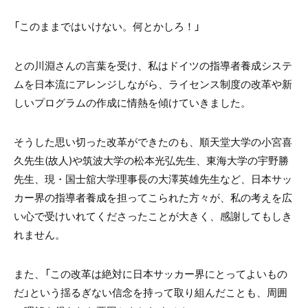
「このままではいけない。
何とかしろ！」
との川淵さんの言葉を受け、
私はドイツの指導者養成システ
ムを
日本流にアレンジしながら、
ライセンス制度の改革や
新
しいプログラムの作成に
情熱を傾けていきました。
そうした思い切った改革ができたのも、順天堂大学の小宮喜
久先生(故人)や筑波大学の松本光弘先生、東海大学の宇野勝
先生、現・国士舘大学理事長の大澤英雄先生など、日本サッ
カー界の指導者養成を担ってこられた方々が、私の考えを広
い心で受けいれてくださったことが大きく、感謝してもしき
れません。
また、「この改革は絶対に日本サッカー界にとってよいもの
だ」という揺るぎない信念を持って取り組んだことも、周囲