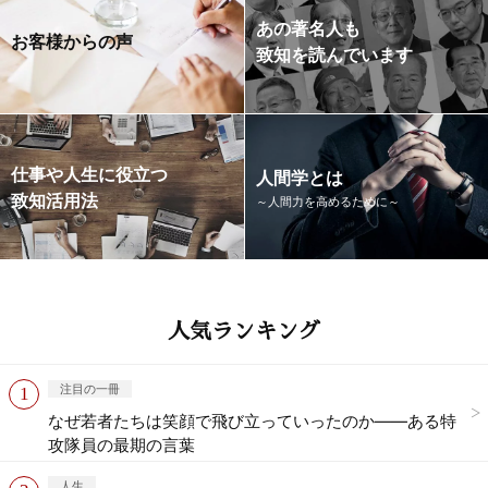
あの著名人も
お客様からの声
致知を読んでいます
仕事や人生に役立つ
人間学とは
致知活用法
～人間力を高めるために～
人気ランキング
注目の一冊
なぜ若者たちは笑顔で飛び立っていったのか——ある特
攻隊員の最期の言葉
人生