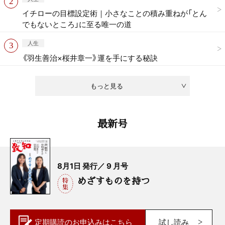
イチローの目標設定術｜小さなことの積み重ねが「とん
でもないところ」に至る唯一の道
人生
《羽生善治×桜井章一》運を手にする秘訣
もっと見る
最新号
8月1日 発行／ 9 月号
めざすものを持つ
定期購読の
お申込みはこちら
試し読み