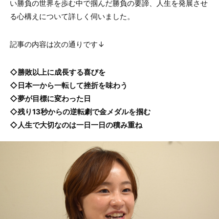
い勝負の世界を歩む中で掴んだ勝負の要諦、人生を発展させ
る心構えについて詳しく伺いました。
記事の内容は次の通りです↓
◇勝敗以上に成長する喜びを
◇日本一から一転して挫折を味わう
◇夢が目標に変わった日
◇残り13秒からの逆転劇で金メダルを掴む
◇人生で大切なのは一日一日の積み重ね