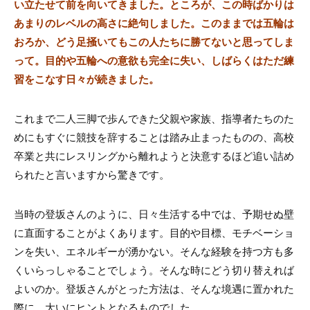
い立たせて前を向いてきました。ところが、この時ばかりは
あまりのレベルの高さに絶句しました。このままでは五輪は
おろか、どう足掻いてもこの人たちに勝てないと思ってしま
って。目的や五輪への意欲も完全に失い、しばらくはただ練
習をこなす日々が続きました。
これまで二人三脚で歩んできた父親や家族、指導者たちのた
めにもすぐに競技を辞することは踏み止まったものの、高校
卒業と共にレスリングから離れようと決意するほど追い詰め
られたと言いますから驚きです。
当時の登坂さんのように、日々生活する中では、予期せぬ壁
に直面することがよくあります。目的や目標、モチベーショ
ンを失い、エネルギーが湧かない。そんな経験を持つ方も多
くいらっしゃることでしょう。そんな時にどう切り替えれば
よいのか。登坂さんがとった方法は、そんな境遇に置かれた
際に、大いにヒントとなるものでした。