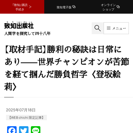
『致知』購読
オンライン
致知電子版
手続き
ショップ
メニュー
人間学を探究して四十八年
【取材手記】勝利の秘訣は日常に
あり——世界チャンピオンが苦節
を経て掴んだ勝負哲学〈登坂絵
莉〉
2025年07月18日
【WEB chichi 限定記事】
F
T
Li