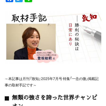
a
w
n
c
itt
e
e
er
b
o
o
k
～本記事は月刊『致知』
2025
年
7
月号 特集「一念の微」掲載記
事の取材手記です～
無類の強さを誇った世界チャンピ
オン