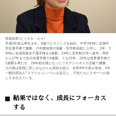
登坂絵莉（とうさか・えり）
平成5年富山県生まれ。8歳でレスリングを始め、中学3年時に全国中
学生選手権で優勝。21年愛知県の強豪・至学館高校に入学し、2年、3
年時に全国高校女子選手権を2連覇。24年に至学館大学へ進学。同年
から27年まで全日本選手権で4連覇、うち25年、26年は世界選手権で
2連覇を果たす。28年初出場となったリオデジャネイロ五輪で優勝。
その後は怪我に苦しみながらも現役を続け、令和4年引退を発表。5年
一般社団法人「スマイルコンパス」を設立し、子供たちにスポーツの楽
しさを伝えている。
結果ではなく、成長にフォーカス
する