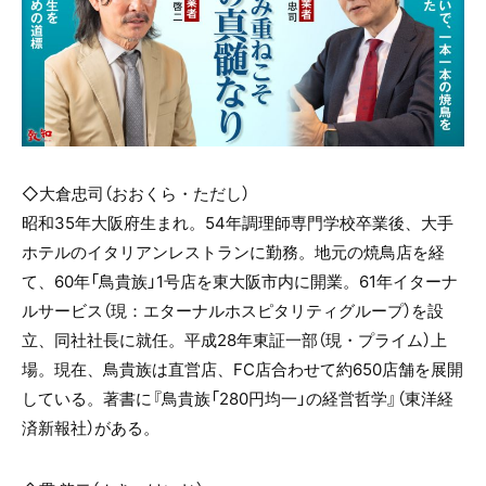
◇大倉忠司（おおくら・ただし）
昭和35年大阪府生まれ。54年調理師専門学校卒業後、大手
ホテルのイタリアンレストランに勤務。地元の焼鳥店を経
て、60年「鳥貴族」1号店を東大阪市内に開業。61年イターナ
ルサービス（現：エターナルホスピタリティグループ）を設
立、同社社長に就任。平成28年東証一部（現・プライム）上
場。現在、鳥貴族は直営店、FC店合わせて約650店舗を展開
している。著書に『鳥貴族「280円均一」の経営哲学』（東洋経
済新報社）がある。