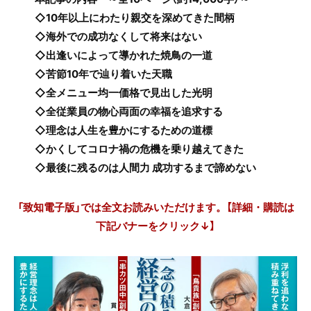
◇10年以上にわたり親交を深めてきた間柄
◇海外での成功なくして将来はない
◇出逢いによって導かれた焼鳥の一道
◇苦節10年で辿り着いた天職
◇全メニュー均一価格で見出した光明
◇全従業員の物心両面の幸福を追求する
◇理念は人生を豊かにするための道標
◇かくしてコロナ禍の危機を乗り越えてきた
◇最後に残るのは人間力 成功するまで諦めない
「致知電子版」では全文お読みいただけます。【詳細・購読は
下記バナーをクリック↓】