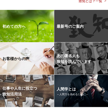
致知とは？一覧
初めての方へ
最新号のご案内
あの著名人も
お客様からの声
致知を読んでいます
仕事や人生に役立つ
人間学とは
致知活用法
～人間力を高めるために～