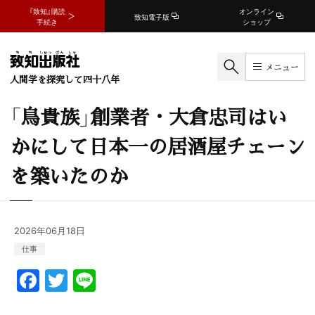
『致知』購読
オンライン
致知電子版
手続き
ショップ
メニュー
人間学を探究して四十八年
「鳥貴族」創業者・大倉忠司はい
かにして日本一の居酒屋チェーン
を築いたのか
2026年06月18日
仕事
F
T
Li
a
w
n