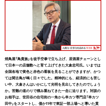
c
itt
e
e
er
b
o
o
k
焼鳥屋「鳥貴族」を徒手空拳で立ち上げ、居酒屋チェーンとし
て日本一の店舗数へと育て上げてきた大倉忠司氏。いまでは
全国各地で黄色と赤色の看板を見ることができますが、かつ
ては閑古鳥が鳴く日々でした。精神的にも、経済的にも苦し
い中、大倉さんはいかにして光明を見出してきたのでしょう
か。苦難の道のりで積み重ねてきた一念に迫ります。対談の
お相手は、世田谷の住宅街の一角から串カツ専門店「串カツ
田中」をスタートし、僅か11年で東証一部上場へと導いた貫