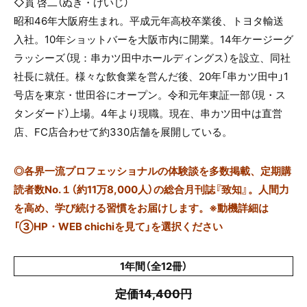
◇貫 啓二（ぬき・けいじ）
昭和46年大阪府生まれ。平成元年高校卒業後、トヨタ輸送
入社。10年ショットバーを大阪市内に開業。14年ケージーグ
ラッシーズ（現：串カツ田中ホールディングス）を設立、同社
社長に就任。様々な飲食業を営んだ後、20年「串カツ田中」1
号店を東京・世田谷にオープン。令和元年東証一部（現・ス
タンダード）上場。4年より現職。現在、串カツ田中は直営
店、FC店合わせて約330店舗を展開している。
◎
各界一流プロフェッショナルの体験談を多数掲載、定期購
読者数No.１（約11万8,000人）の総合月刊誌『致知』。人間力
を高め、学び続ける習慣をお届けします。※動機詳細は
「③HP・WEB chichiを見て」を選択ください
1年間（全12冊）
定価14,400円