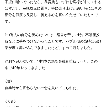
不振に喘いでいたなら、鳥貴族もいずれお客様が来てくれる
はずだと。毎晩枕元に置き、特に売り上げが悪い時にはその
部分を何度も反芻し、萎える心を奮い立たせていたもので
す。
1つ過去の自分を褒めたいのは、経営が苦しい時に不動産投
資などに手をつけなかったことです。バブル期の当時は儲け
話が度々舞い込んできましたけど、すべて断りました。
浮利を追わないで、1本1本の焼鳥を積み重ねようと。この一
念で40年やってきました。
〈貫〉
創業時から変わらない一念を貫いてこられた。
〈大倉〉