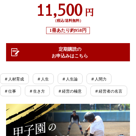
11,500
円
（税込/送料無料）
1冊あたり
約958円
定期購読の
お申込みはこちら
# 人材育成
# 人生
# 人生論
# 人間力
# 仕事
# 生き方
# 経営の極意
# 経営者の名言