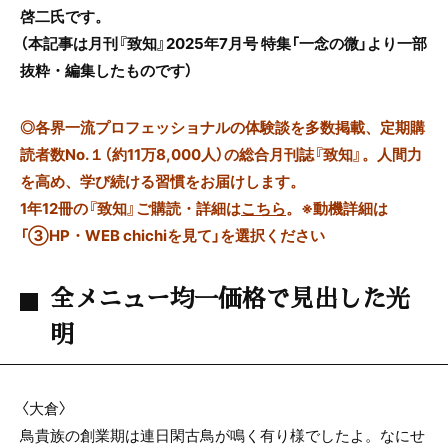
啓二氏です。
（本記事は月刊『致知』2025年7月号 特集「一念の微」より一部
抜粋・編集したものです）
◎
各界一流プロフェッショナルの体験談を多数掲載、定期購
読者数No.１（約11万8,000人）の総合月刊誌『致知』。人間力
を高め、学び続ける習慣をお届けします。
1年12冊の『致知』ご購読・詳細は
こちら
。
※動機詳細は
「③HP・WEB chichiを見て」を選択ください
全メニュー均一価格で見出した光
明
〈大倉〉
鳥貴族の創業期は連日閑古鳥が鳴く有り様でしたよ。なにせ