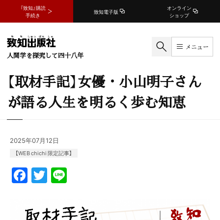
『致知』購読
オンライン
致知電子版
手続き
ショップ
メニュー
人間学を探究して四十八年
【取材手記】女優・小山明子さん
が語る人生を明るく歩む知恵
2025年07月12日
【WEB chichi 限定記事】
F
T
Li
a
w
n
c
itt
e