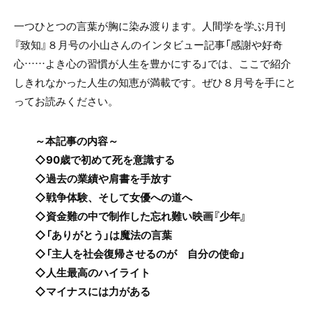
一つひとつの言葉が胸に染み渡ります。人間学を学ぶ月刊
『致知』８月号の小山さんのインタビュー記事「感謝や好奇
心……よき心の習慣が人生を豊かにする」では、ここで紹介
しきれなかった人生の知恵が満載です。ぜひ８月号を手にと
ってお読みください。
～本記事の内容～
◇90歳で初めて死を意識する
◇過去の業績や肩書を手放す
◇戦争体験、そして女優への道へ
◇資金難の中で制作した忘れ難い映画『少年』
◇「ありがとう」は魔法の言葉
◇「主人を社会復帰させるのが 自分の使命」
◇人生最高のハイライト
◇マイナスには力がある