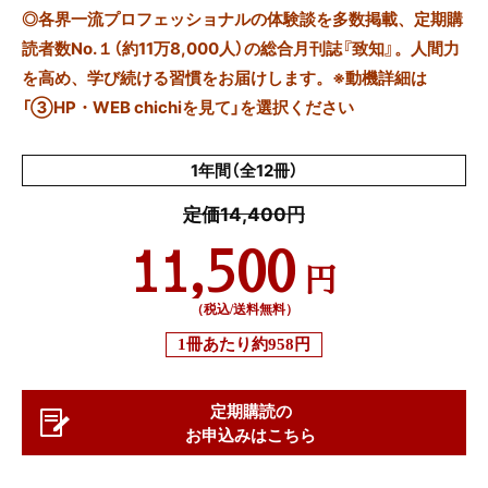
◎
各界一流プロフェッショナルの体験談を多数掲載、定期購
読者数No.１（約11万8,000人）の総合月刊誌『致知』。人間力
を高め、学び続ける習慣をお届けします。※動機詳細は
「③HP・WEB chichiを見て」を選択ください
1年間（全12冊）
定価14,400円
11,500
円
（税込/送料無料）
1冊あたり
約958円
定期購読の
お申込みはこちら