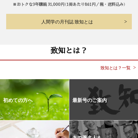
※おトクな3年購読 31,000円（1冊あたり861円／税・送料込み）
人間学の月刊誌 致知とは
致知とは？
致知とは？一覧
初めての方へ
最新号のご案内
あの著名人も