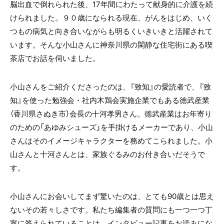
脳出血で倒れられた後、17年間にわたって献身的に介護を続
けられました。９０歳になられる現在、がんをはじめ、いく
つもの病気と向き合いながらも明るくいきいきと活躍されて
います。そんな小山さんに神奈川県の閑静な住宅街にある喫
茶店でお話を伺いました。
小山さんをご紹介くださったのは、『致知』の愛読者で、『致
知』を使った勉強会・社内木鶏会実施企業でもある徳武産業
（香川県さぬき市）会長の十河孝男さん。徳武産業はお年寄り
のための「あゆみシューズ」を手掛けるメーカーであり、小山
さんはそのイメージキャラクターを務めてこられました。小
山さんと十河さんとは、家族ぐるみのお付き合いだそうで
す。
小山さんにお会いしてまず驚いたのは、とても90歳とは思え
ないその若々しさです。私たち編集者の質問にも一つ一つ丁
寧に答えられていることは、インタビュー記事をお読みにな