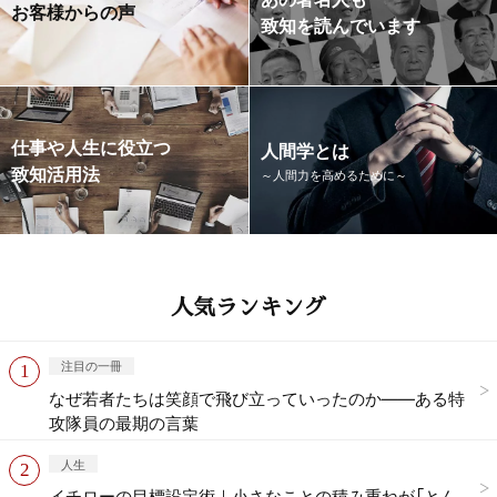
お客様からの声
致知を読んでいます
仕事や人生に役立つ
人間学とは
致知活用法
～人間力を高めるために～
人気ランキング
注目の一冊
なぜ若者たちは笑顔で飛び立っていったのか——ある特
攻隊員の最期の言葉
人生
イチローの目標設定術｜小さなことの積み重ねが「とん