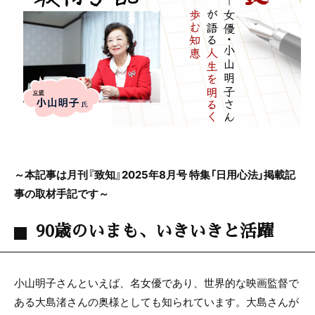
e
er
b
o
o
k
～本記事は月刊『致知』2025年8月号 特集「日用心法」掲載記
事の取材手記です～
90歳のいまも、いきいきと活躍
小山明子さんといえば、名女優であり、世界的な映画監督で
ある大島渚さんの奥様としても知られています。大島さんが