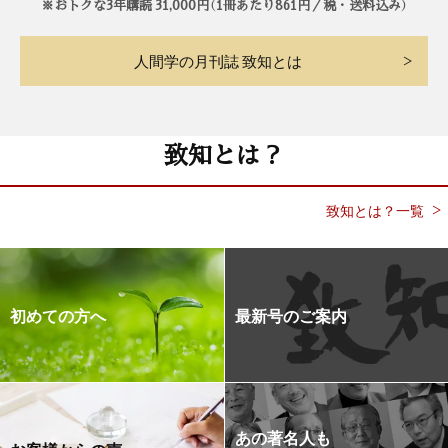
※おトクな3年購読 31,000円（1冊あたり861円／税・送料込み）
人間学の月刊誌 致知とは
致知とは？
致知とは？一覧
初めての方へ
最新号のご案内
あの著名人も