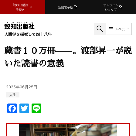
『致知』購読
オンライン
致知電子版
手続き
ショップ
メニュー
人間学を探究して四十八年
蔵書１０万冊——。渡部昇一が説
いた読書の意義
2025年06月25日
人生
F
T
Li
a
w
n
c
itt
e