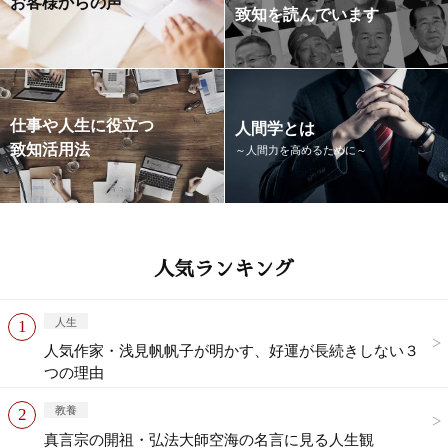
お客様からの声
致知を読んでいます
仕事や人生に役立つ
人間学とは
致知活用法
～人間力を高めるために～
人気ランキング
人生
人気作家・浅見帆帆子が明かす、好運が長続きしない３
つの理由
教養
真言宗の開祖・弘法大師空海の名言に見る人生観