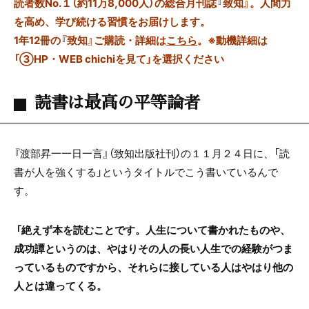
読者数No.１（約11万8,000人）の総合月刊誌『致知』。人間力
を高め、学び続ける習慣をお届けします。
1年12冊の『致知』ご購読・詳細は
こちら
。
※動機詳細は
「③HP・WEB chichiを見て」を選択ください
読書は最高の平等論者
『渡部昇一一日一言』（致知出版社刊）の１１月２４日に、「読
書が人を強くする」というタイトルでこう書いているんで
す。
「絶えず本を読むことです。人生について書かれたものや、
成功譚というのは、やはりその人の長い人生での経験がつま
っているものですから、それらに接している人はやはり他の
人とは違ってくる。