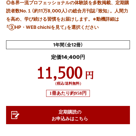
◎
各界一流プロフェッショナルの体験談を多数掲載、定期購
読者数No.１（約11万8,000人）の総合月刊誌『致知』。人間力
を高め、学び続ける習慣をお届けします。※動機詳細は
「③HP・WEB chichiを見て」を選択ください
1年間（全12冊）
定価14,400円
11,500
円
（税込/送料無料）
1冊あたり
約958円
定期購読の
お申込みはこちら