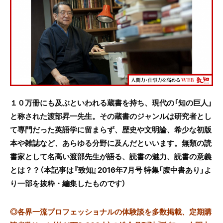
e
er
b
o
o
k
１０万冊にも及ぶといわれる蔵書を持ち、現代の「知の巨人」
と称された渡部昇一先生。その蔵書のジャンルは研究者とし
て専門だった英語学に留まらず、歴史や文明論、希少な初版
本や雑誌など、あらゆる分野に及んだといいます。無類の読
書家として名高い渡部先生が語る、読書の魅力、読書の意義
とは？？
（本記事は
『致知』
2016年7月号 特集
「腹中書あり」
よ
り一部を抜粋・編集したものです
）
◎
各界一流プロフェッショナルの体験談を多数掲載、定期購