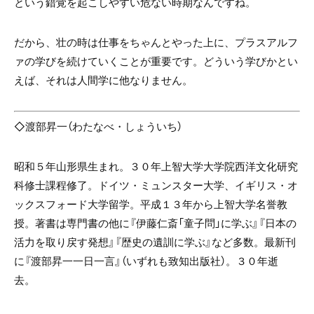
という錯覚を起こしやすい危ない時期なんですね。
だから、壮の時は仕事をちゃんとやった上に、プラスアルフ
ァの学びを続けていくことが重要です。どういう学びかとい
えば、それは人間学に他なりません。
◇
渡部昇一（わたなべ・しょういち）
昭和５年山形県生まれ。３０年上智大学大学院西洋文化研究
科修士課程修了。ドイツ・ミュンスター大学、イギリス・オ
ックスフォード大学留学。平成１３年から上智大学名誉教
授。著書は専門書の他に『伊藤仁斎「童子問」に学ぶ』『日本の
活力を取り戻す発想』『歴史の遺訓に学ぶ』など多数。最新刊
に『渡部昇一一日一言』（いずれも致知出版社）。３０年逝
去。