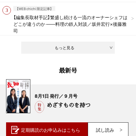
【WEB chichi 限定記事】
【編集長取材手記】繁盛し続ける一流のオーナーシェフは
どこが違うのか ——料理の鉄人対談／坂井宏行×後藤雅
司
もっと見る
最新号
8月1日 発行／ 9 月号
めざすものを持つ
定期購読の
お申込みはこちら
試し読み