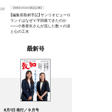
【WEB chichi 限定記事】
【編集長取材手記】サンリオピューロ
ランドはなぜＶ字回復できたのか
——小巻亜矢さんが流した数々の涙
と心の工夫
最新号
8月1日 発行／ 9 月号