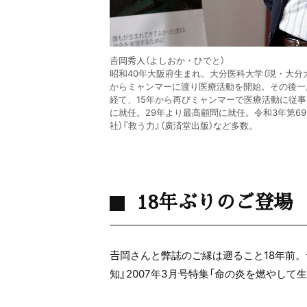
𠮷岡秀人（よしおか・ひでと）
昭和40年大阪府生まれ。大分医科大学（現・大分
からミャンマーに渡り医療活動を開始。その後一
経て、15年から再びミャンマーで医療活動に従事
に就任。29年より最高顧問に就任。令和3年第69
社）『救う力』（廣済堂出版）など多数。
18年ぶりのご登場
𠮷岡さんと弊誌のご縁は遡ること18年前
知』2007年3月号特集「命の炎を燃やして