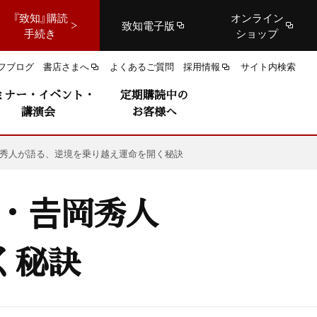
『致知』購読
オンライン
致知電子版
手続き
ショップ
フブログ
書店さまへ
よくあるご質問
採用情報
サイト内検索
ミナー・イベント・
定期購読中の
講演会
お客様へ
岡秀人が語る、逆境を乗り越え運命を開く秘訣
・𠮷岡秀人
く秘訣