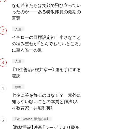
なぜ若者たちは笑顔で飛び立ってい
ったのか——ある特攻隊員の最期の
言葉
人生
イチローの目標設定術｜小さなこと
の積み重ねが「とんでもないところ」
に至る唯一の道
人生
《羽生善治×桜井章一》運を手にする
秘訣
教養
七夕に笹を飾るのはなぜ？ 意外に
知らない願いごとの本質と作法（人
材教育家・井垣利英）
【WEB chichi 限定記事】
【取材手記】映画『ラーゲリより愛を