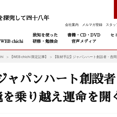
を探究して四十八年
会社案内
メルマガ登録
スタッ
致知を使った
書籍・CD・DVD
セ
WEB chichi
研修・勉強会
音声メディア
hi
【WEB chichi 限定記事】
【取材手記】 ジャパンハート創設者・
 ジャパンハート創設者
境を乗り越え運命を開