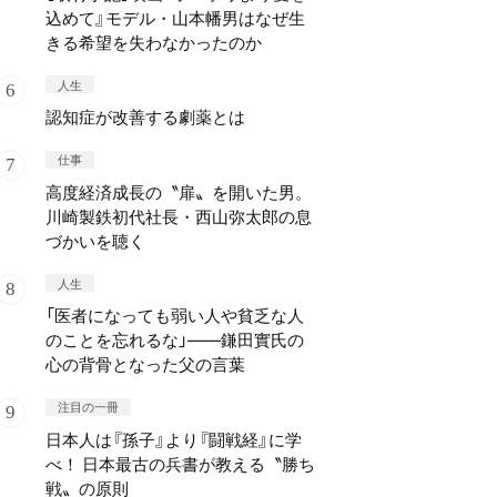
込めて』モデル・山本幡男はなぜ生
きる希望を失わなかったのか
人生
認知症が改善する劇薬とは
仕事
高度経済成長の〝扉〟を開いた男。
川崎製鉄初代社長・西山弥太郎の息
づかいを聴く
人生
「医者になっても弱い人や貧乏な人
のことを忘れるな」——鎌田實氏の
心の背骨となった父の言葉
注目の一冊
日本人は『孫子』より『闘戦経』に学
べ！ 日本最古の兵書が教える〝勝ち
戦〟の原則