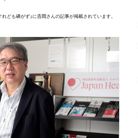
「磨すれども磷がず」に𠮷岡さんの記事が掲載されています。