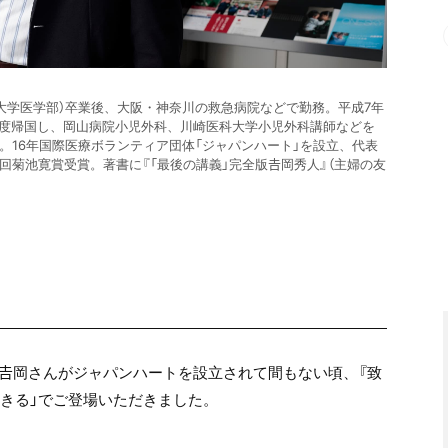
大学医学部）卒業後、大阪・神奈川の救急病院などで勤務。平成7年
度帰国し、岡山病院小児外科、川崎医科大学小児外科講師などを
。16年国際医療ボランティア団体「ジャパンハート」を設立、代表
回菊池寛賞受賞。著書に『「最後の講義」完全版𠮷岡秀人』（主婦の友
。𠮷岡さんがジャパンハートを設立されて間もない頃、『致
生きる」でご登場いただきました。