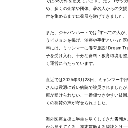
では35万件を超えています。元プロサッ
め、多くの企業や団体、著名人からの支援
付を集めるまでに発展を遂げてきました。
また、ジャパンハートでは「すべての人が
うビジョンを掲げ、治療や手術といった医
年には、ミャンマーに養育施設「Dream 
子を受け入れ、十分な食料・教育環境を整
く運営に当たっています。
直近では2025年3月28日、ミャンマー中
さんは震源に近い病院で被災されましたが
療が受けられない、一番傷つきやすい貧困
くの称賛の声が寄せられました。
海外医療支援に半生を尽くしてきた𠮷岡
から見えてくる、初志貫徹する秘訣とは―