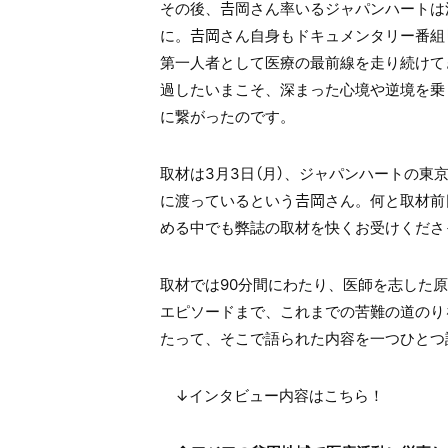
その後、𠮷岡さん率いるジャパンハート
に。𠮷岡さん自身もドキュメンタリー番
第一人者として医療の最前線を走り続けて
過したいまこそ、深まった心境や逆境を乗
に繋がったのです。
取材は3月3日（月）、ジャパンハートの
に渡っているという𠮷岡さん。何と取材
める中でも弊誌の取材を快くお受けくださ
取材では90分間にわたり、医師を志した
エピソードまで、これまでの苦難の道のり
たって、そこで語られた内容を一つひとつ
↓インタビュー内容はこちら！