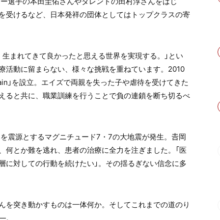
カー選手の本田圭佑さんやタレントの田村淳さんをはじ
を受けるなど、日本発祥の団体としてはトップクラスの寄
、生まれてきて良かったと思える世界を実現する。」とい
療活動に留まらない、様々な挑戦を重ねています。2010
Train」を設立。エイズで両親を失った子や虐待を受けてきた
えると共に、職業訓練を行うことで負の連鎖を断ち切るべ
部を震源とするマグニチュード7・7の大地震が発生。𠮷岡
、何とか難を逃れ、患者の治療に全力を注ぎました。「医
層に対しての行動を続けたい」。その揺るぎない信念に多
さんを突き動かすものは一体何か。そしてこれまでの道のり
―。