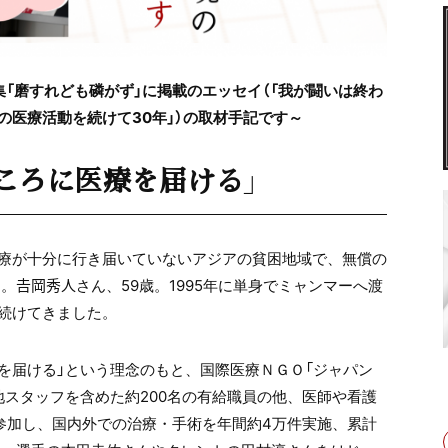
特集「磨すれども磷がず」に掲載のエッセイ（「我が闘いは終わ
の医療活動を続けて30年」）の取材手記です～
ころに医療を届ける」
療が十分に行き届いていないアジアの貧困地域で、無償の
𠮷岡秀人さん、59歳。1995年に単身でミャンマーへ渡
続けてきました。
療を届ける」という理念のもと、国際医療ＮＧＯ「ジャパン
地スタッフを含めた約200名の有給職員の他、医師や看護
が参加し、国内外での治療・手術を年間約4万件実施、累計