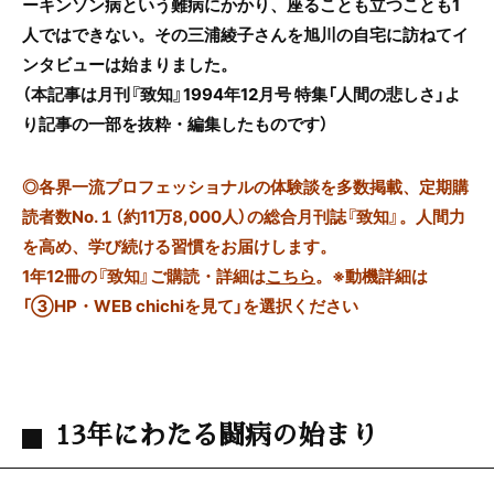
ーキンソン病という難病にかかり、座ることも立つことも1
人ではできない。その三浦綾子さんを旭川の自宅に訪ねてイ
ンタビューは始まりました。
（本記事は月刊『致知』1994年12月号 特集「人間の悲しさ」よ
り記事の一部を抜粋・編集したものです）
◎
各界一流プロフェッショナルの体験談を多数掲載、定期購
読者数No.１（約11万8,000人）の総合月刊誌『致知』。人間力
を高め、学び続ける習慣をお届けします。
1年12冊の『致知』ご購読・詳細は
こちら
。
※動機詳細は
「③HP・WEB chichiを見て」を選択ください
13年にわたる闘病の始まり