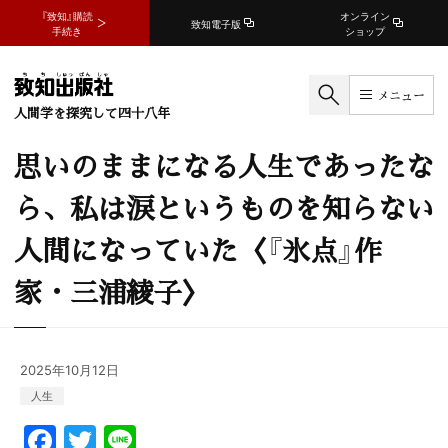
『致知』購読
オンライン
致知電子版
手続き
ショップ
メニュー
人間学を探究して四十八年
思いのままになる人生であったな
ら、私は涙というものを知らない
人間になっていた〈『氷点』作
家・三浦綾子〉
2025年10月12日
人生
F
T
Li