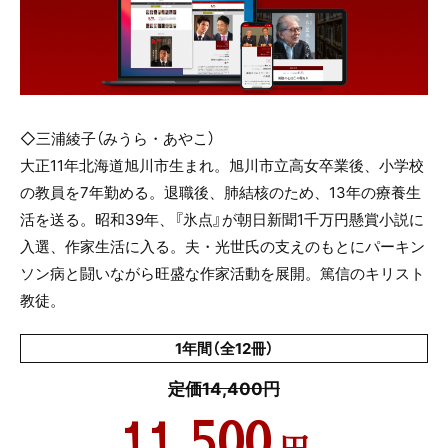
◇三浦綾子（みうら・あやこ）
大正11年北海道旭川市生まれ。旭川市立高女卒業後、小学校
の教員を7年勤める。退職後、肺結核のため、13年の療養生
活を送る。昭和39年、『氷点』が朝日新聞1千万円懸賞小説に
入選、作家生活に入る。夫・光世氏の支えのもとにパーキン
ソン病と闘いながら旺盛な作家活動を展開。篤信のキリスト
教徒。
1年間（全12冊）
定価14,400円
11,500
円