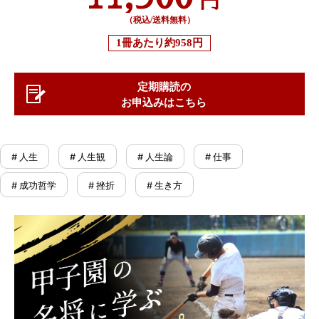
（税込/送料無料）
1冊あたり
約958円
定期購読の
お申込みはこちら
# 人生
# 人生観
# 人生論
# 仕事
# 成功哲学
# 挫折
# 生き方