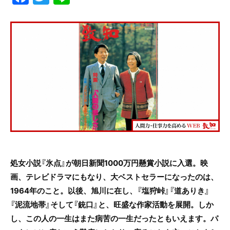
a
w
n
c
itt
e
e
er
b
o
o
k
処女小説『氷点』が朝日新聞1000万円懸賞小説に入選。映
画、テレビドラマにもなり、大ベストセラーになったのは、
1964年のこと。以後、旭川に在し、『塩狩峠』『道ありき』
『泥流地帯』そして『銃口』と、旺盛な作家活動を展開。しか
し、この人の一生はまた病苦の一生だったともいえます。パ