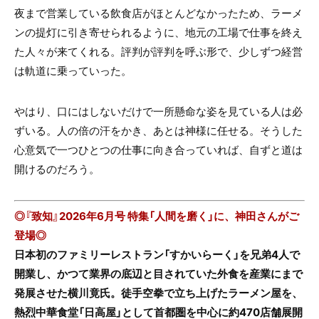
夜まで営業している飲食店がほとんどなかったため、ラーメ
ンの提灯に引き寄せられるように、地元の工場で仕事を終え
た人々が来てくれる。評判が評判を呼ぶ形で、少しずつ経営
は軌道に乗っていった。
やはり、口にはしないだけで一所懸命な姿を見ている人は必
ずいる。人の倍の汗をかき、あとは神様に任せる。そうした
心意気で一つひとつの仕事に向き合っていれば、自ずと道は
開けるのだろう。
◎『致知』2026年6月号 特集「人間を磨く」に、神田
さんがご
登場◎
日本初のファミリーレストラン「すかいらーく」を兄弟4人で
開業し、かつて業界の底辺と目されていた外食を産業にまで
発展させた横川竟氏。徒手空拳で立ち上げたラーメン屋を、
熱烈中華食堂「日高屋」として首都圏を中心に約470店舗展開