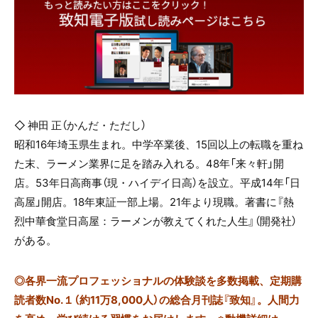
◇ 神田 正（かんだ・ただし）
昭和16年埼玉県生まれ。中学卒業後、15回以上の転職を重ね
た末、ラーメン業界に足を踏み入れる。48年「来々軒」開
店。53年日高商事（現・ハイデイ日高）を設立。平成14年「日
高屋」開店。18年東証一部上場。21年より現職。著書に『熱
烈中華食堂日高屋：ラーメンが教えてくれた人生』（開発社）
がある。
◎
各界一流プロフェッショナルの体験談を多数掲載、定期購
読者数No.１（約11万8,000人）の総合月刊誌『致知』。人間力