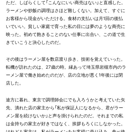
ただ、しばらくして「こんなにいい商売はない」と直感した。
ラーメンや炒飯の調理はさほど難しくない。加えて、すぐに
お客様から現金がいただける。食材の支払いは月
1
回の後払
いでいい。貧しい家庭で育った私の目には夢のような商売に
映った。初めて飽きることのない仕事に出合い、この道で生
きていこうと決心したのだ。
その後はラーメン屋を数店渡り歩き、技術を覚えていった。
転機が訪れたのは、
27
歳の時。縁あって埼玉県岩槻市内のラ
ーメン屋で働き始めたのだが、店の立地が悪く
1
年後には閉
店した。
途方に暮れ、東京で調理師会にでも入ろうかと考えていた矢
先、潰れた店の家主から「私が保証人になるから、君がラー
メン屋を続けないか」と声を掛けられたのだ。それまでの私
は金持ちの家主が好きではなく、挨拶もろくにしなかった。
けれども家主は、私がラーメンをお客様に売り込み、食べ終