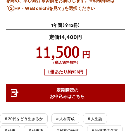
を高め、学び続ける習慣をお届けします。※動機詳細は
「③HP・WEB chichiを見て」を選択ください
1年間（全12冊）
定価14,400円
11,500
円
（税込/送料無料）
1冊あたり
約958円
定期購読の
お申込みはこちら
# 20代をどう生きるか
# 人材育成
# 人生論
# 仕事
# 仕事術
# 経営の極意
# 経営者の名言