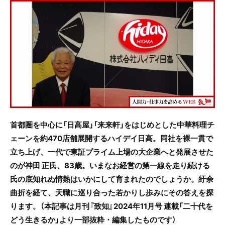
c
itt
e
e
er
b
o
o
k
首都圏を中心に「日高屋」「来来軒」をはじめとした中華料理チ
ェーンを約470店舗展開するハイデイ日高。同社を裸一貫で
立ち上げ、一代で東証プライム上場の大企業へと発展させた
のが神田 正氏、83歳。いまなお経営の第一線を走り続ける
氏の底知れぬ情熱はいかにして育まれたのでしょうか。紆余
曲折を経て、天職に巡り合った若かりし歩みにその答えを探
ります。（本記事は月刊『致知』
2024
年
11
月号 連載「二十代を
どう生きるか」より一部抜粋・編集したものです）