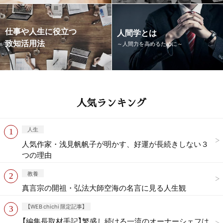
仕事や人生に役立つ
人間学とは
致知活用法
～人間力を高めるために～
人気ランキング
人生
人気作家・浅見帆帆子が明かす、好運が長続きしない３
つの理由
教養
真言宗の開祖・弘法大師空海の名言に見る人生観
【WEB chichi 限定記事】
【編集長取材手記】繁盛し続ける一流のオーナーシェフは