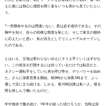
えた後には熱心に感想を聞く姿をいつも傍から見ていたとい
う。
「一所懸命やるのは間違いない。君は必ず成功できる」。その
胸中を知り、自らの幼稚な態度を恥じた。そして家主の期待
に応えたいと思い、私が店主としてリニューアルオープンし
たのである。
とはいえ、立地は変わらないゆえにそう上手くいくはずがな
い。この状況を打開するには待っているだけでは駄目だと、
タクシー運転手をしていた弟を呼び寄せ、デリバリーを始め
た。さらに深夜営業を開始。朝
9
時から深夜
3
時まで、ぶっ
通しで店に立ち続ける。しかも、夜
10
時以降は私一人。寝る
間も惜しんで働いたものだ。
年中無休で働き続け、
1
年半が経った頃だろうか。当時は深