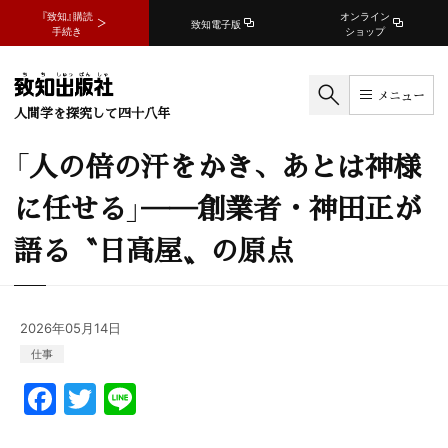
『致知』購読
オンライン
致知電子版
手続き
ショップ
メニュー
人間学を探究して四十八年
「人の倍の汗をかき、あとは神様
に任せる」──創業者・神田正が
語る〝日高屋〟の原点
2026年05月14日
仕事
F
T
Li
a
w
n