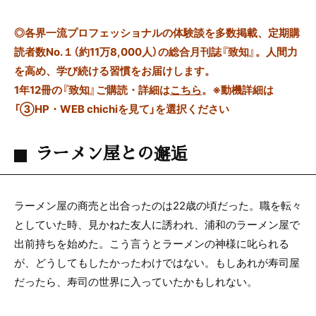
◎
各界一流プロフェッショナルの体験談を多数掲載、定期購
読者数No.１（約11万8,000人）の総合月刊誌『致知』。人間力
を高め、学び続ける習慣をお届けします。
1年12冊の『致知』ご購読・詳細は
こちら
。
※動機詳細は
「③HP・WEB chichiを見て」を選択ください
ラーメン屋との邂逅
ラーメン屋の商売と出合ったのは
22
歳の頃だった。職を転々
としていた時、見かねた友人に誘われ、浦和のラーメン屋で
出前持ちを始めた。こう言うとラーメンの神様に叱られる
が、どうしてもしたかったわけではない。もしあれが寿司屋
だったら、寿司の世界に入っていたかもしれない。