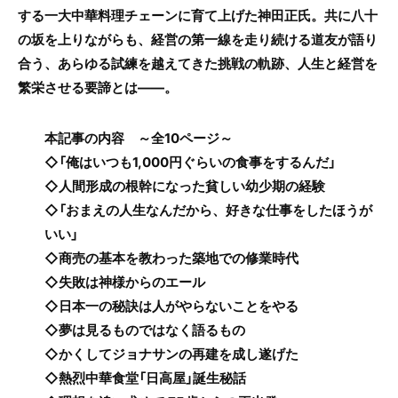
する一大中華料理チェーンに育て上げた神田正氏。共に八十
の坂を上りながらも、経営の第一線を走り続ける道友が語り
合う、あらゆる試練を越えてきた挑戦の軌跡、人生と経営を
繁栄させる要諦とは――。
本記事の内容 ～全10ページ～
◇「俺はいつも1,000円ぐらいの食事をするんだ」
◇人間形成の根幹になった貧しい幼少期の経験
◇「おまえの人生なんだから、好きな仕事をしたほうが
いい」
◇商売の基本を教わった築地での修業時代
◇失敗は神様からのエール
◇日本一の秘訣は人がやらないことをやる
◇夢は見るものではなく語るもの
◇かくしてジョナサンの再建を成し遂げた
◇熱烈中華食堂「日高屋」誕生秘話