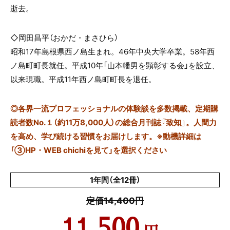
逝去。
◇岡田昌平（おかだ・まさひら）
昭和17年島根県西ノ島生まれ。46年中央大学卒業。58年西
ノ島町町長就任。平成10年「山本幡男を顕彰する会」を設立、
以来現職。平成11年西ノ島町町長を退任。
◎
各界一流プロフェッショナルの体験談を多数掲載、定期購
読者数No.１（約11万8,000人）の総合月刊誌『致知』。人間力
を高め、学び続ける習慣をお届けします。※動機詳細は
「③HP・WEB chichiを見て」を選択ください
1年間（全12冊）
定価14,400円
11,500