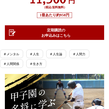
円
（税込/送料無料）
1冊あたり
約958円
定期購読の
お申込みはこちら
# メンタル
# 人生
# 人生論
# 人間力
# 人間関係
# 生き方