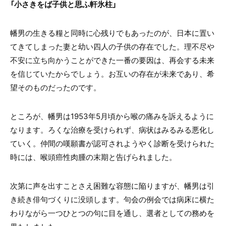
「小さきをば子供と思ふ軒氷柱」
幡男の生きる糧と同時に心残りでもあったのが、日本に置い
てきてしまった妻と幼い四人の子供の存在でした。理不尽や
不安に立ち向かうことができた一番の要因は、再会する未来
を信じていたからでしょう。お互いの存在が未来であり、希
望そのものだったのです。
ところが、幡男は1953年5月頃から喉の痛みを訴えるように
なります。ろくな治療を受けられず、病状はみるみる悪化し
ていく。仲間の嘆願書が認可されようやく診断を受けられた
時には、喉頭癌性肉腫の末期と告げられました。
次第に声を出すことさえ困難な容態に陥りますが、幡男は引
き続き俳句づくりに没頭します。句会の例会では病床に横た
わりながら一つひとつの句に目を通し、選者としての務めを