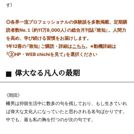
す）
◎
各界一流プロフェッショナルの体験談を多数掲載、定期購
読者数No.１（約11万8,000人）の総合月刊誌『致知』。人間力
を高め、学び続ける習慣をお届けします。
1年12冊の『致知』ご購読・詳細は
こちら
。
※動機詳細は
「③HP・WEB chichiを見て」を選択ください
偉大なる凡人の最期
〈岡田〉
幡男は抑留生活中に数多の句を残しており、もし生きていれ
ば偉大な文化人になっていたと思わされる名句ばかりです。
中でも、最も私の胸を打つのが次の句です。