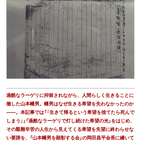
過酷なラーゲリに抑留されながら、人間らしく生きることに
徹した山本幡男。幡男はなぜ生きる希望を失わなかったのか
――。本記事では「『生きて帰るという希望を捨てたら死んで
しまう』」「過酷なラーゲリで灯し続けた希望の光」をはじめ、
その艱難辛苦の人生から見えてくる希望を失望に終わらせな
い要諦を、「山本幡男を顕彰する会」の岡田昌平会長に繙いて