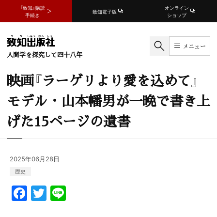
『致知』購読
オンライン
致知電子版
手続き
ショップ
メニュー
人間学を探究して四十八年
映画『ラーゲリより愛を込めて』
モデル・山本幡男が一晩で書き上
げた15ページの遺書
2025年06月28日
歴史
F
T
Li
a
w
n