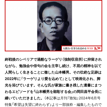
c
itt
e
e
er
b
o
o
k
終戦後のシベリアで過酷なラーゲリ（強制収容所）に抑留され
ながら、勉強会や俳句の会を主宰し続け、不屈の精神を以て
人間らしく生きることに徹した山本幡男。その壮絶な足跡は
2022年に『ラーゲリより愛を込めて』として映画化され、脚
光を浴びています。そんな氏が家族に書き残した遺書にまつ
わるエピソードを「山本幡男を顕彰する会」の岡田昌平会長に
繙いていただきました。
（本記事は月刊『致知』2024年6月号
特集「希望は失望に終わらず」より一部抜粋・編集したもので