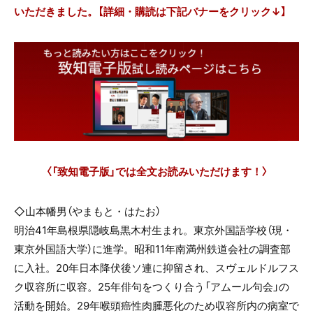
いただきました。
【詳細・購読は下記バナーをクリック↓】
〈「致知電子版」では全文お読みいただけます！〉
◇山本幡男（やまもと・はたお）
明治41年島根県隠岐島黒木村生まれ。東京外国語学校（現・
東京外国語大学）に進学。昭和11年南満州鉄道会社の調査部
に入社。20年日本降伏後ソ連に抑留され、スヴェルドルフス
ク収容所に収容。25年俳句をつくり合う「アムール句会」の
活動を開始。29年喉頭癌性肉腫悪化のため収容所内の病室で