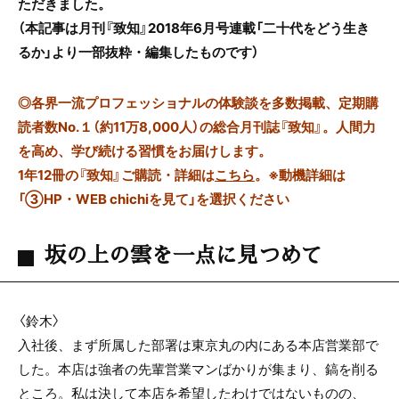
ただきました。
（本記事は月刊『致知』
2018
年
6
月号連載「二十代をどう生き
るか」より一部抜粋・編集したものです）
◎
各界一流プロフェッショナルの体験談を多数掲載、定期購
読者数No.１（約11万8,000人）の総合月刊誌『致知』。人間力
を高め、学び続ける習慣をお届けします。
1年12冊の『致知』ご購読・詳細は
こちら
。
※動機詳細は
「③HP・WEB chichiを見て」を選択ください
坂の上の雲を一点に見つめて
〈鈴木〉
入社後、まず所属した部署は東京丸の内にある本店営業部で
した。本店は強者の先輩営業マンばかりが集まり、鎬を削る
ところ。私は決して本店を希望したわけではないものの、