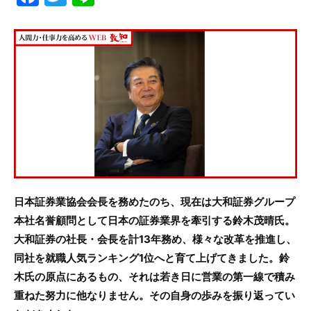
a
w
n
c
itt
e
e
er
b
o
o
k
日本証券業協会会長を務めたのち、現在は大和証券グループ
本社名誉顧問として日本の証券業界を牽引する鈴木茂晴氏。
大和証券の社長・会長を計13年務め、様々な改革を推進し、
同社を就職人気ランキング1位へと育て上げてきました。鈴
木氏の原点にあるもの、それは若き日に営業の第一線で積み
重ねた努力に他なりません。その自身の歩みを振り返ってい