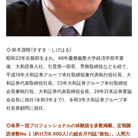
◇ 鈴木茂晴（すずき・しげはる）
昭和22年京都府生まれ。46年慶應義塾大学経済学部卒業
後、大和證券入社。引受第一部長、専務取締役などを経て、
平成16年大和証券グループ本社取締役兼代表執行役社長、大
和証券代表取締役社長。23年大和証券グループ本社取締役
会長兼執行役、大和証券代表取締役会長。29年日本証券業協
会会長に就任（令和3年まで）。令和3年大和証券グループ本
社名誉顧問に就任。
◎
各界一流プロフェッショナルの体験談を多数掲載、定期購
読者数No.１（約11万8,000人）の総合月刊誌『致知』。人間力