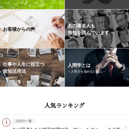
あの著名人も
お客様からの声
致知を読んでいます
仕事や人生に役立つ
人間学とは
致知活用法
～人間力を高めるために～
人気ランキング
注目の一冊