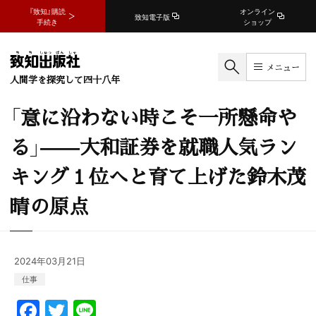
『致知』購読
オンライン
致知電子版
手続き
ショップ
メニュー
人間学を探究して四十八年
「意に沿わない時こそ一所懸命や
る」——大和証券を就職人気ラン
キング１位へと育て上げた鈴木茂
晴の原点
2024年03月21日
仕事
F
T
Li