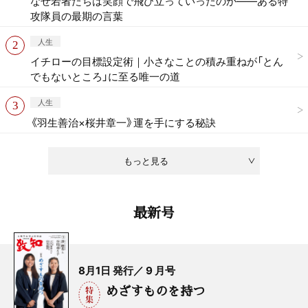
なぜ若者たちは笑顔で飛び立っていったのか——ある特
攻隊員の最期の言葉
人生
イチローの目標設定術｜小さなことの積み重ねが「とん
でもないところ」に至る唯一の道
人生
《羽生善治×桜井章一》運を手にする秘訣
もっと見る
最新号
8月1日 発行／ 9 月号
めざすものを持つ