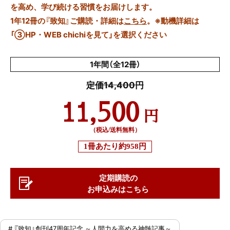
を高め、学び続ける習慣をお届けします。
1年12冊の『致知』ご購読・詳細は
こちら
。
※動機詳細は
「③HP・WEB chichiを見て」を選択ください
1年間（全12冊）
定価14,400円
11,500
円
（税込/送料無料）
1冊あたり
約958円
定期購読の
お申込みはこちら
# 『致知』創刊47周年記念 ～人間力を高める神髄記事～