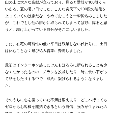
山の上に大きな豪邸が立っており、見ると階段が100段くら
いある。夏の暑い日でした。こんな炎天下で100段の階段を
上っていくのは嫌だな、やめておこうと一瞬尻込みしました
が、これでもし他の誰かに取られてしまっては癪に障ると思
うと、駆け上がっている自分がそこにはいました。
また、在宅の可能性の低い平日は残業しない代わりに、土日
は休むことなく飛び込み営業に奔走しました。
最初はインターホン越しにけんもほろろに断られることも少
なくなかったものの、チラシを投函したり、時に食い下がっ
て話をしたりする中で、成約に繋げられるようになりまし
た。
そのうちに心を覆っていた不満は消え去り、どこへ行っても
ゼロからお客様を開拓できるという自信、強みが生まれたの