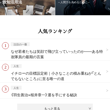
致知活用法
～人間力を高めるために～
人気ランキング
注目の一冊
なぜ若者たちは笑顔で飛び立っていったのか——ある特
攻隊員の最期の言葉
人生
イチローの目標設定術｜小さなことの積み重ねが「とん
でもないところ」に至る唯一の道
人生
《羽生善治×桜井章一》運を手にする秘訣
もっと見る