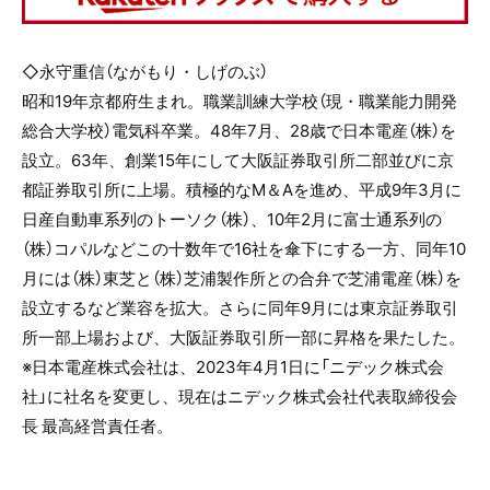
◇永守重信（ながもり・しげのぶ）
昭和
19
年京都府生まれ。職業訓練大学校（現・職業能力開発
総合大学校）電気科卒業。
48
年
7
月、
28
歳で日本電産（株）を
設立。
63
年、創業
15
年にして大阪証券取引所二部並びに京
都証券取引所に上場。積極的な
M
＆
A
を進め、平成
9
年
3
月に
日産自動車系列のトーソク（株）、
10
年
2
月に富士通系列の
（株）コパルなどこの十数年で
16
社を傘下にする一方、同年
10
月には（株）東芝と（株）芝浦製作所との合弁で芝浦電産（株）を
設立するなど業容を拡大。さらに同年
9
月には東京証券取引
所一部上場および、大阪証券取引所一部に昇格を果たした。
※日本電産株式会社は、
2023
年
4
月
1
日に「ニデック株式会
社」に社名を変更し、現在はニデック株式会社代表取締役会
長 最高経営責任者。