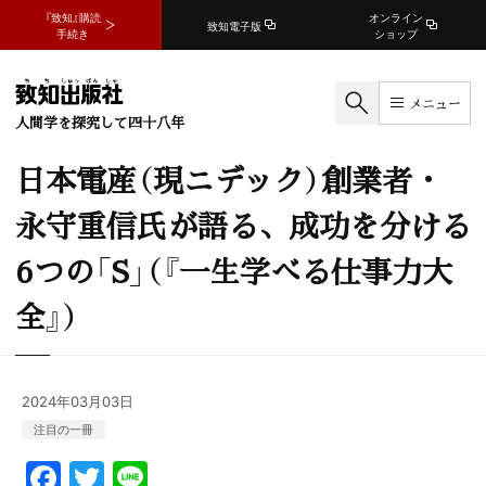
『致知』購読
オンライン
致知電子版
手続き
ショップ
メニュー
人間学を探究して四十八年
日本電産（現ニデック）創業者・
永守重信氏が語る、成功を分ける
6つの「S」（『一生学べる仕事力大
全』）
2024年03月03日
注目の一冊
F
T
Li