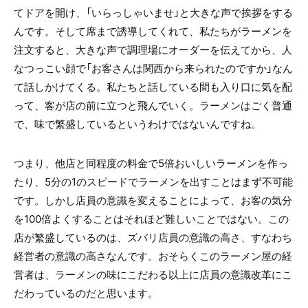
てドアを開け、「いらっしゃいませ」と大きな声で挨拶をする
んです。そして席まで誘導してくれて、私たちがラーメンを
注文すると、大きな声で調理場にオーダーを伝えてから、人
なつっこい顔で「お客さんは関西から来られたのですか」なん
て話しかけてくる。私たちと話している間も入り口に気を配
って、客が店の前に立つと飛んでいく。ラーメンはごく普通
で、味で繁盛しているというわけではないんですね。
つまり、他店と同程度の料金で
5
倍おいしいラーメンを作っ
たり、
5
分の
1
のスピードでラーメンを出すことはまず不可能
です。しかし店員の意識を変えることによって、お客の気分
を
100
倍よくすることはそれほど難しいことではない。この
店が繁盛しているのは、ズバリ店員の意識の高さ、すなわち
経営者の意識の高さなんです。おそらくこのラーメン屋の経
営者は、ラーメンの味にこだわる以上に店員の意識改革にこ
だわっているのだと思います。