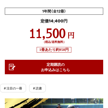
1年間（全12冊）
定価14,400円
11,500
円
（税込/送料無料）
1冊あたり
約958円
定期購読の
お申込みはこちら
# 注目の一冊
# 読書