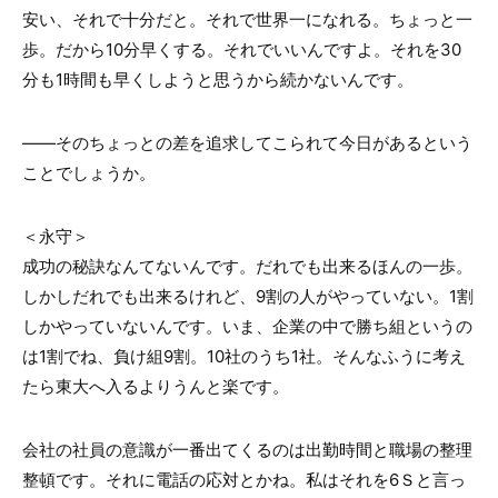
安い、それで十分だと。それで世界一になれる。ちょっと
一
歩。だから
10
分早くする。それでいいんですよ。それを
30
分も
1
時間も早くしようと思うから続かないんです。
――そのちょっとの差を追求してこられて今日があるという
ことでしょうか。
＜永守＞
成功の秘訣なんてないんです。だれでも出来るほんの
一
歩。
しかしだれでも出来るけれど、
9
割の人がやっていない。
1
割
しかやっていないんです。いま、企業の中で勝ち組というの
は
1
割でね、負け組
9
割。
10
社のうち
1
社。そんなふうに考え
たら東大へ入るよりうんと楽です。
会社の社員の意識が一番出てくるのは出勤時間と職場の整理
整頓です。それに電話の応対とかね。私はそれを6Ｓと言っ