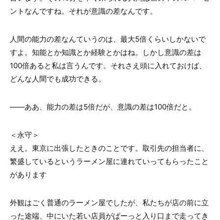
ントなんですね。それが意識の差なんです。
人間の能力の差なんていうのは、最大
5
倍くらいしかないで
すよ。知能とか知識とか経験とかはね。しかし意識の差は
100
倍あると私は言うんです。それさえ頭に入れておけば、
どんな人間でも成功できる。
――ああ、能力の差は
5
倍だが、意識の差は
100
倍だと。
＜永守＞
ええ。東京に出張したときのことです。取引先の担当者に、
繁盛しているというラーメン屋に連れていってもらったこと
があります
外観はごく普通のラーメン屋でしたが、私たちが店の前に立
った途端、中にいた若い店員がぱーっと入り口まで走ってき