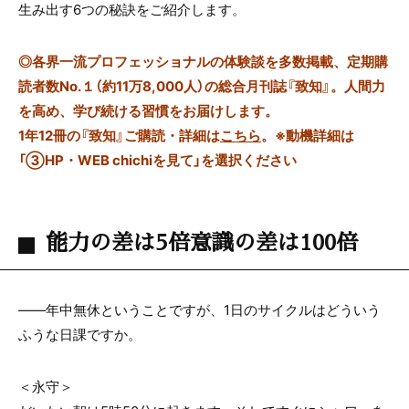
生み出す
6
つの秘訣をご紹介します。
◎
各界一流プロフェッショナルの体験談を多数掲載、定期購
読者数No.１（約11万8,000人）の総合月刊誌『致知』。人間力
を高め、学び続ける習慣をお届けします。
1年12冊の『致知』ご購読・詳細は
こちら
。
※動機詳細は
「③HP・WEB chichiを見て」を選択ください
能力の差は5倍意識の差は100倍
――年中無休ということですが、
1
日のサイクルはどういう
ふうな日課ですか。
＜永守＞