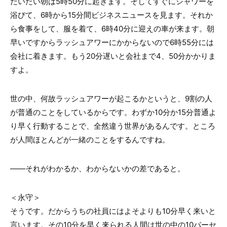
だいたい朝は
5
時
50
分に起きます。そしてすぐにシャワーを
浴びて、
6
時から
15
分間ビジネスニュースを見ます。それか
ら食事をして、服を着て、
6
時
40
分に迎えの車が来ます。朝
早いですからラッシュアワーにかからないので
6
時
55
分には
会社に着きます。もう
20
分遅いと会社まで
4
、
50
分かかりま
すよ。
世の中、何故ラッシュアワーが起こるかというと、
9
割の人
が普通のことをしているからです。わずか
10
分か
15
分普通よ
り早く行動することで、全然違う世界があるんです。ところ
が人間ほとんどが一緒のことをするんですね。
――それがわかるか、わからないかの差であると。
＜永守＞
そうです。だからうちの社員にはよそよりも
10
分早く来いと
言います。その
10
分を早く来られる人間は世の中の
10
パーセ