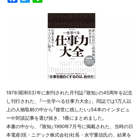
a
w
n
c
itt
e
e
er
b
o
o
k
1978（昭和
53
）年に創刊された月刊誌『致知』の
45
周年を記念
し刊行された、『一生学べる仕事力大全』。同誌では
1
万人以
上の人物取材の中から「後世に残したい」
54
本のインタビュ
ーや対談記事を選び抜き、
1
冊にまとめました。
本書の中から、『致知』
1990
年
7
月号に掲載された、当時の日
本電産
(
現・ニデック株式会社
)
社長・永守重信氏の、結果を