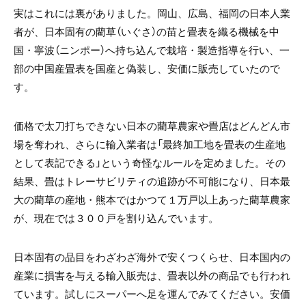
実はこれには裏がありました。岡山、広島、福岡の日本人業
者が、日本固有の藺草（いぐさ）の苗と畳表を織る機械を中
国・寧波（ニンポー）へ持ち込んで栽培・製造指導を行い、一
部の中国産畳表を国産と偽装し、安価に販売していたので
す。
価格で太刀打ちできない日本の藺草農家や畳店はどんどん市
場を奪われ、さらに輸入業者は「最終加工地を畳表の生産地
として表記できる」という奇怪なルールを定めました。その
結果、畳はトレーサビリティの追跡が不可能になり、日本最
大の藺草の産地・熊本ではかつて１万戸以上あった藺草農家
が、現在では３００戸を割り込んでいます。
日本固有の品目をわざわざ海外で安くつくらせ、日本国内の
産業に損害を与える輸入販売は、畳表以外の商品でも行われ
ています。試しにスーパーへ足を運んでみてください。安価