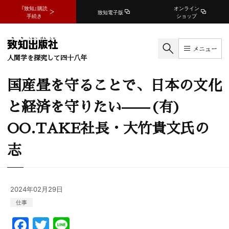
『致知』購読
オンライン
致知電子版
手続き
ショップ
メニュー
人間学を探究して四十八年
国産畳を守ることで、日本の文化
と経済を守りたい——(有)
OO.TAKE社長・大竹貴文氏の
志
2024年02月29日
仕事
F
T
Li