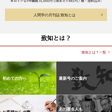
※おトクな3年購読 31,000円（1冊あたり861円／税・送料込み）
人間学の月刊誌 致知とは
致知とは？
致知とは？一覧
初めての方へ
最新号のご案内
あの著名人も
お客様からの声