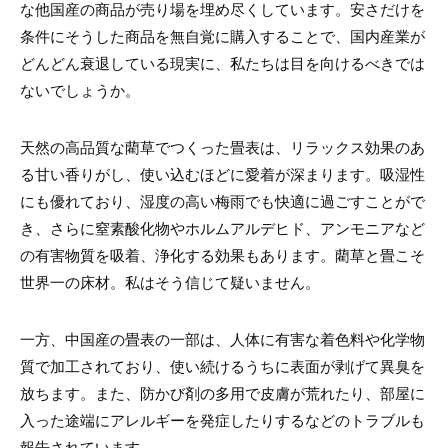
な他国産の商品が売り場を埋め尽くしています。安さだけを
条件にそうした商品を無自覚に購入することで、国内産業が
どんどん衰退している現実に、私たちは目を向けるべきでは
ないでしょうか。
天然の高品質な藺草でつくった畳表は、リラックス効果のあ
る甘い香りがし、使い込むほどに愛着が深まります。吸湿性
にも優れており、湿度の高い梅雨でも快適に過ごすことがで
き、さらに窒素酸化物やホルムアルデヒド、アンモニアなど
の有害物質を吸着、浄化する効果もあります。藺草と畳こそ
世界一の床材。私はそう信じて疑いません。
一方、中国産の畳表の一部は、人体に有害な着色料や化学物
質で加工されており、使い続けるうちに表面が剥げて異臭を
放ちます。また、防かび剤の多用で皮膚が荒れたり、部屋に
入った途端にアレルギーを発症したりするなどのトラブルも
報告されています。