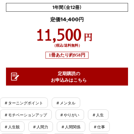
1年間（全12冊）
定価14,400円
11,500
円
（税込/送料無料）
1冊あたり
約958円
定期購読の
お申込みはこちら
# ターニングポイント
# メンタル
# モチベーションアップ
# やりがい
# 人生
# 人生観
# 人間力
# 人間関係
# 仕事