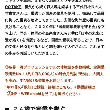
１９２５年創業、まもなく創業１００年を迎える
(有)
OO.TAKE
。祖父から続く職人魂を継承する三代目社長の大
竹貴文さんは、厳選した国産の藺草を使用し、徹底して品質
に拘った畳表を追求してきました。安価な海外産の畳表にも
負けることなく、２０２０年に「国産藺草農家を守る会」を立
ち上げ、同会
・顧問の小島尚貴さんらと共に
『日本の未来は
畳が拓く』を出版するなど、国産の畳表を守ることで、日本
の文化と経済を守るという志を燃やす大竹さんに、これまで
の歩みをお話しいただきました。
◎
各界一流プロフェッショナルの体験談を多数掲載、定期購
読者数No.１（約11万8,000人）の総合月刊誌『致知』。人間力
を高め、学び続ける習慣をお届けします。
1年12冊の『致知』ご購読・詳細は
こちら
。
※動機詳細は
「③HP・WEB chichiを見て」を選択ください
２４歳で家業を継ぐ