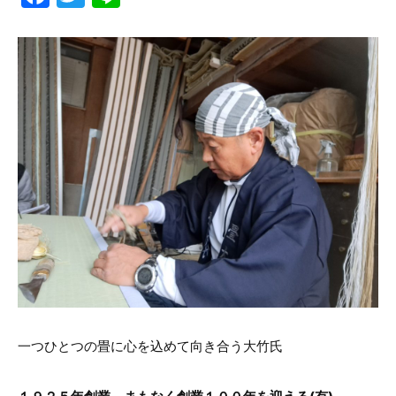
a
w
n
c
itt
e
e
er
b
o
o
k
一つひとつの畳に心を込めて向き合う大竹氏