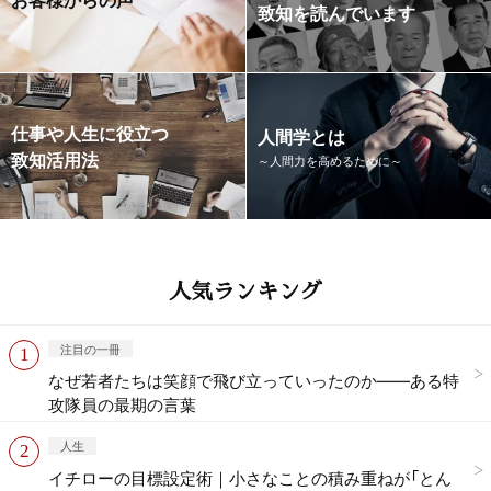
致知を読んでいます
仕事や人生に役立つ
人間学とは
致知活用法
～人間力を高めるために～
人気ランキング
注目の一冊
なぜ若者たちは笑顔で飛び立っていったのか——ある特
攻隊員の最期の言葉
人生
イチローの目標設定術｜小さなことの積み重ねが「とん