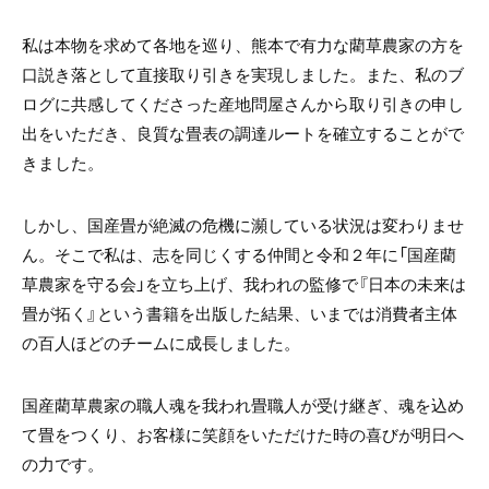
私は本物を求めて各地を巡り、熊本で有力な藺草農家の方を
口説き落として直接取り引きを実現しました。また、私のブ
ログに共感してくださった産地問屋さんから取り引きの申し
出をいただき、良質な畳表の調達ルートを確立することがで
きました。
しかし、国産畳が絶滅の危機に瀕している状況は変わりませ
ん。そこで私は、志を同じくする仲間と令和２年に「国産藺
草農家を守る会」を立ち上げ、我われの監修で『日本の未来は
畳が拓く』という書籍を出版した結果、いまでは消費者主体
の百人ほどのチームに成長しました。
国産藺草農家の職人魂を我われ畳職人が受け継ぎ、魂を込め
て畳をつくり、お客様に笑顔をいただけた時の喜びが明日へ
の力です。