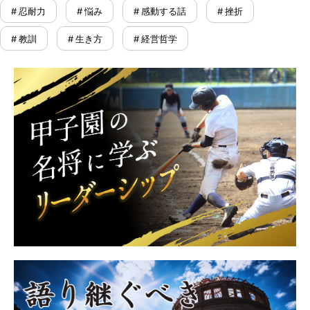
# 忍耐力
# 悩み
# 感動する話
# 挫折
# 教訓
# 生き方
# 経営哲学