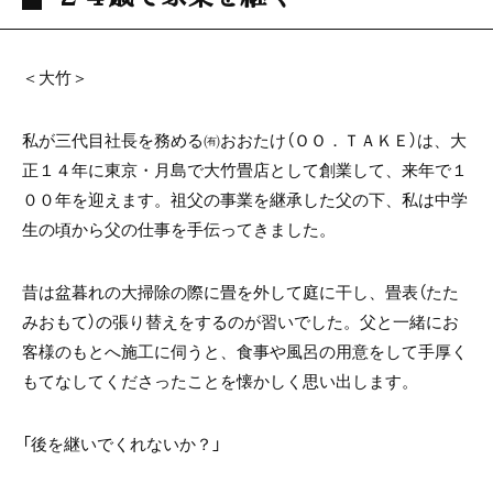
＜大竹＞
私が三代目社長を務める㈲おおたけ（ＯＯ．ＴＡＫＥ）は、大
正１４年に東京・月島で大竹畳店として創業して、来年で１
００年を迎えます。祖父の事業を継承した父の下、私は中学
生の頃から父の仕事を手伝ってきました。
昔は盆暮れの大掃除の際に畳を外して庭に干し、畳表（たた
みおもて）の張り替えをするのが習いでした。父と一緒にお
客様のもとへ施工に伺うと、食事や風呂の用意をして手厚く
もてなしてくださったことを懐かしく思い出します。
「後を継いでくれないか？」