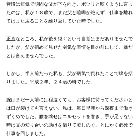
普段は短気で頑固な父が下を向き、ポツリと呟くように言っ
たのは、私が１８歳で、まだ父と喧嘩が絶えず、仕事を離れ
てはまた戻ることを繰り返していた時でした。
正直なところ、私が後を継ぐという自覚はまだありませんで
したが、父が初めて見せた弱気な表情を目の前にして、嫌だ
とは言えませんでした。
しかし、半人前だった私も、父が病気で倒れたことで腹を括
りました。平成２年、２４歳の時でした。
腕はまだ一人前には程遠くても、お客様に待ってくださいと
は口が裂けても言えない。私は、毎日早朝から深夜まで働き
ずくめでした。腰を壊せばコルセットを巻き、手が足りない
時は父の知り合いの助けを借りて凌しのぐ。とにかく必死で
仕事を回しました。