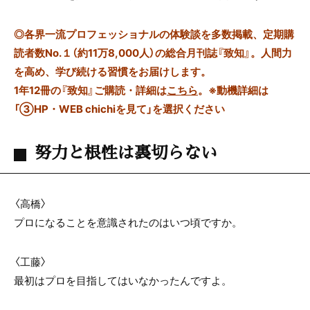
◎
各界一流プロフェッショナルの体験談を多数掲載、定期購
読者数No.１（約11万8,000人）の総合月刊誌『致知』。人間力
を高め、学び続ける習慣をお届けします。
1年12冊の『致知』ご購読・詳細は
こちら
。
※動機詳細は
「③HP・WEB chichiを見て」を選択ください
努力と根性は裏切らない
〈高橋〉
プロになることを意識されたのはいつ頃ですか。
〈工藤〉
最初はプロを目指してはいなかったんですよ。