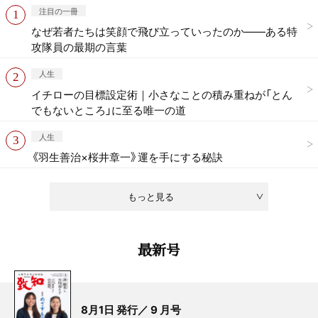
注目の一冊
なぜ若者たちは笑顔で飛び立っていったのか——ある特
攻隊員の最期の言葉
人生
イチローの目標設定術｜小さなことの積み重ねが「とん
でもないところ」に至る唯一の道
人生
《羽生善治×桜井章一》運を手にする秘訣
もっと見る
最新号
8月1日 発行／ 9 月号