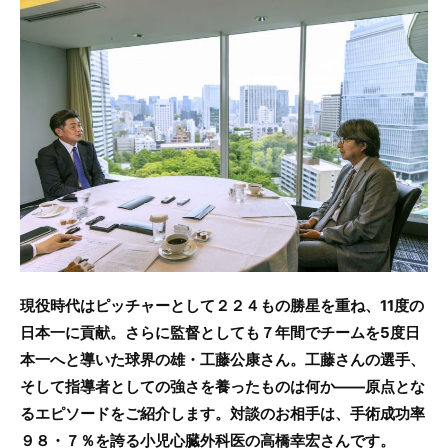
c
itt
e
e
er
b
o
o
k
現役時代はピッチャーとして２２４もの勝星を重ね、11度の
日本一に貢献。さらに監督としても７年間でチームを5度日
本一へと導いた球界の雄・工藤公康さん。工藤さんの選手、
そして指導者としての強さを養ったものは何か――原点とな
るエピソードをご紹介します。対談のお相手は、手術成功率
９８・７％を誇る小児心臓外科医の高橋幸宏さんです。