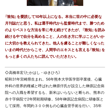
『致知』を愛読して10年以上になる。本当に世の中に必要な
月刊誌だと思う。私は選手時代から監督時代まで、勝つため
のよりベストな方法を常に考え続けてきたが、『致知』を読み
続ける中で自分を高めること、人の生き方に学ぶことがいか
に大切かを教えられてきた。他人を慮ることが難しくなった
いまの時代だからこそ、人間学のエキスとも言える『致知』を
もっと多くの人たちに読んでいただきたい。
◇高橋幸宏（
たかはし・ゆきひろ
）
昭和
31
年宮崎県生まれ。
56
年熊本大学医学部卒業後、心臓
外科の世界的権威と呼ばれた榊原仟氏が設立した榊原記念病
院への入職を希望するも、新米はいらないと断られ、熊本の
赤十字病院で
2
年間初期研修。
58
年榊原記念病院に研修医と
して採用。年間約３００例もの心臓血管手術を行い、
35
年