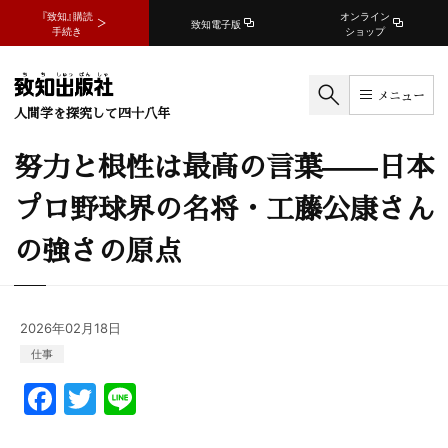
『致知』購読
オンライン
致知電子版
手続き
ショップ
メニュー
人間学を探究して四十八年
努力と根性は最高の言葉——日本
プロ野球界の名将・工藤公康さん
の強さの原点
2026年02月18日
仕事
F
T
Li
a
w
n