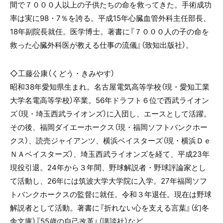
間で７０００人以上の子供たちの命を救ってきた。手術成功
率は実に
98
・
7
％を誇る。平成
15
年心臓血管外科主任部長、
18
年副院長就任。医学博士。著書に『７０００人の子の命を
救った心臓外科医が教える仕事の流儀』（致知出版社）。
◇工藤公康（
くどう・きみやす
）
昭和
38
年愛知県生まれ。名古屋電気高等学校（現・愛知工業
大学名電高等学校）卒業。
56
年ドラフト６位で西武ライオン
ズ（現・埼玉西武ライオンズ）に入団し、エースとして活躍。
その後、福岡ダイエーホークス（現・福岡ソフトバンクホー
クス）、読売ジャイアンツ、横浜ベイスターズ（現・横浜Ｄｅ
ＮＡベイスターズ）、埼玉西武ライオンズを経て、平成
23
年
現役引退。
24
年から３年間、野球解説者・野球評論家とし
て活動し、
26
年には筑波大学大学院に入学。
27
年福岡ソフ
トバンクホークスの監督に就任。令和３年退任。現在は野球
解説者として活動。著書に『折れない心を支える言葉』（幻冬
舎文庫）『
55
歳の自己改革』（講談社）など。