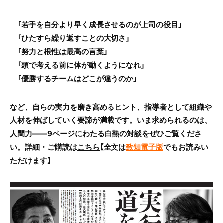
「若手を自分より早く成長させるのが上司の役目」
「ひたすら繰り返すことの大切さ」
「努力と根性は最高の言葉」
「頭で考える前に体が動くようになれ」
「優勝するチームはどこが違うのか」
など、自らの実力を磨き高めるヒント、指導者として組織や
人材を伸ばしていく要諦が満載です。いま求められるのは、
人間力――9ページにわたる白熱の対談をぜひご覧くださ
い。詳細・ご購読は
こちら
【全文は
致知電子版
でもお読みい
ただけます】