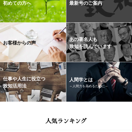
初めての方へ
最新号のご案内
あの著名人も
お客様からの声
致知を読んでいます
仕事や人生に役立つ
人間学とは
致知活用法
～人間力を高めるために～
人気ランキング