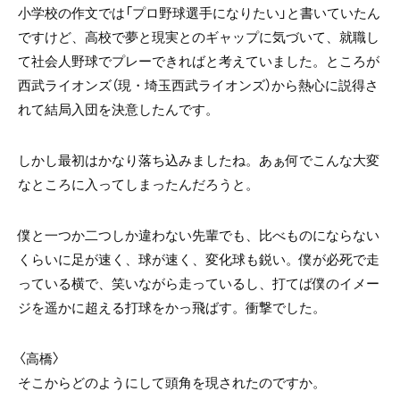
小学校の作文では「プロ野球選手になりたい」と書いていたん
ですけど、高校で夢と現実とのギャップに気づいて、就職し
て社会人野球でプレーできればと考えていました。ところが
西武ライオンズ（現・埼玉西武ライオンズ）から熱心に説得さ
れて結局入団を決意したんです。
しかし最初はかなり落ち込みましたね。あぁ何でこんな大変
なところに入ってしまったんだろうと。
僕と一つか二つしか違わない先輩でも、比べものにならない
くらいに足が速く、球が速く、変化球も鋭い。僕が必死で走
っている横で、笑いながら走っているし、打てば僕のイメー
ジを遥かに超える打球をかっ飛ばす。衝撃でした。
〈高橋〉
そこからどのようにして頭角を現されたのですか。