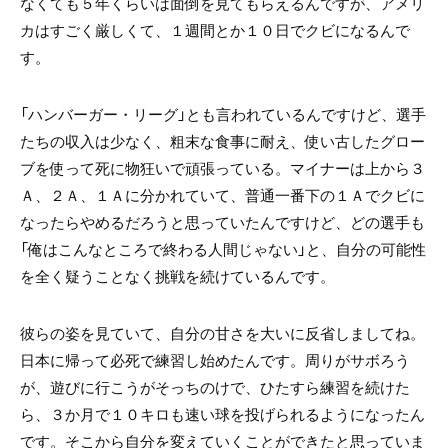
なくても５年くらいは面倒を見てもらえるんですが、アメリ
カはすごく厳しくて、１週間とか１０日でクビになるんで
す。
「ハンバーガー・リーグ」とも言われているんですけど、選手
たちの収入は少なく、粗末な食事に耐え、使い古したグロー
ブを使って死に物狂いで頑張っている。マイナーは上から３
Ａ、２Ａ、１Ａに分かれていて、普通一番下の１Ａでクビに
なったらやめるだろうと思っていたんですけど、どの選手も
「俺はこんなところで終わる人間じゃない」と、自分の可能性
を全く疑うことなく挑戦を続けているんです。
彼らの姿を見ていて、自分の甘さを大いに反省しましてね。
日本に帰って必死で練習し始めたんです。周りがサボろう
が、遊びに行こうがそっちのけで、ひたすら練習を続けた
ら、３か月で１０キロも速い球を投げられるようになったん
です。そこから自分を変えていくことができたと思っていま