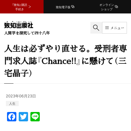
『致知』購読
オンライン
致知電子版
手続き
ショップ
メニュー
人間学を探究して四十八年
人生は必ずやり直せる。受刑者専
門求人誌『Chance!!』に懸けて（三
宅晶子）
2023年06月23日
人生
F
T
Li
a
w
n