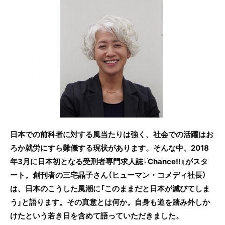
c
itt
e
e
er
b
o
o
k
日本での前科者に対する風当たりは強く、社会での活躍はお
ろか就労にすら難儀する現状があります。そんな中、2018
年3月に日本初となる受刑者専門求人誌『Chance!!』がスタ
ート。創刊者の三宅晶子さん（ヒューマン・コメディ社長）
は、日本のこうした風潮に「このままだと日本が滅びてしま
う」と語ります。その真意とは何か。自身も道を踏み外しか
けたという若き日を含めて語っていただきました。