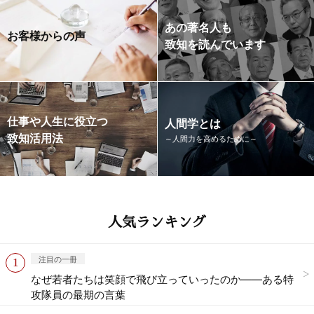
あの著名人も
お客様からの声
致知を読んでいます
仕事や人生に役立つ
人間学とは
致知活用法
～人間力を高めるために～
人気ランキング
注目の一冊
なぜ若者たちは笑顔で飛び立っていったのか——ある特
攻隊員の最期の言葉