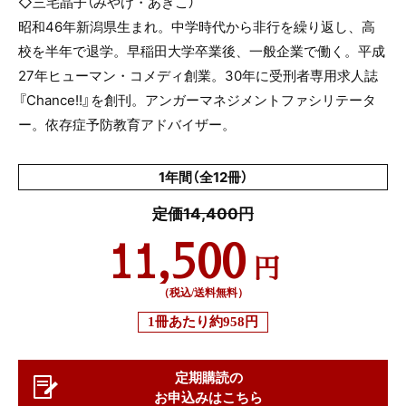
◇三宅晶子（みやけ・あきこ）
昭和46年新潟県生まれ。中学時代から非行を繰り返し、高
校を半年で退学。早稲田大学卒業後、一般企業で働く。平成
27年ヒューマン・コメディ創業。30年に受刑者専用求人誌
『Chance!!』を創刊。アンガーマネジメントファシリテータ
ー。依存症予防教育アドバイザー。
1年間（全12冊）
定価14,400円
11,500
円
（税込/送料無料）
1冊あたり
約958円
定期購読の
お申込みはこちら