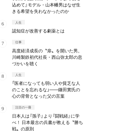
込めて』モデル・山本幡男はなぜ生
きる希望を失わなかったのか
人生
認知症が改善する劇薬とは
仕事
高度経済成長の〝扉〟を開いた男。
川崎製鉄初代社長・西山弥太郎の息
づかいを聴く
人生
「医者になっても弱い人や貧乏な人
のことを忘れるな」——鎌田實氏の
心の背骨となった父の言葉
注目の一冊
日本人は『孫子』より『闘戦経』に学
べ！ 日本最古の兵書が教える〝勝ち
戦〟の原則