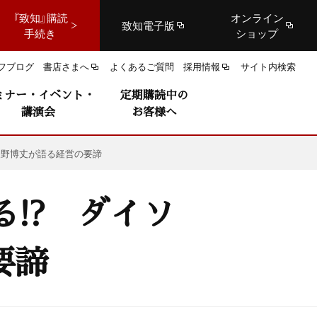
『致知』購読
オンライン
致知電子版
手続き
ショップ
フブログ
書店さまへ
よくあるご質問
採用情報
サイト内検索
ミナー・イベント・
定期購読中の
講演会
お客様へ
矢野博丈が語る経営の要諦
!? ダイソ
要諦