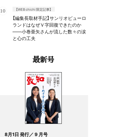
【WEB chichi 限定記事】
【編集長取材手記】サンリオピューロ
ランドはなぜＶ字回復できたのか
——小巻亜矢さんが流した数々の涙
と心の工夫
最新号
8月1日 発行／ 9 月号