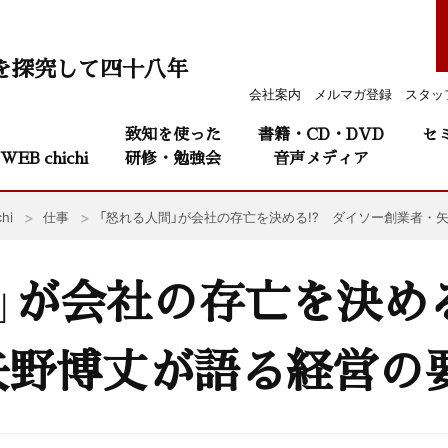
を探究して四十八年
会社案内
メルマガ登録
スタッ
致知を使った
書籍・CD・DVD
セ
WEB chichi
研修・勉強会
音声メディア
hi
仕事
「怒れる人間」が会社の存亡を決める!? ダイソー創業者・
」が会社の存亡を決める
矢野博丈が語る経営の