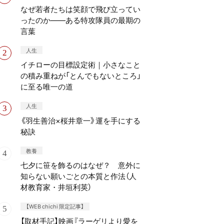
なぜ若者たちは笑顔で飛び立ってい
ったのか——ある特攻隊員の最期の
言葉
人生
イチローの目標設定術｜小さなこと
の積み重ねが「とんでもないところ」
に至る唯一の道
人生
《羽生善治×桜井章一》運を手にする
秘訣
教養
七夕に笹を飾るのはなぜ？ 意外に
知らない願いごとの本質と作法（人
材教育家・井垣利英）
【WEB chichi 限定記事】
【取材手記】映画『ラーゲリより愛を