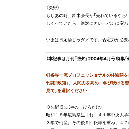
〈矢野〉
もしあの時、鈴木会長が「売れているなら
しゃっていたら、絶対にカレーパンは変わ
いまは肯定論じゃダメです。否定力が必要
（本記事は月刊『致知』2004年4月号 特
◎
各界一流プロフェッショナルの体験談を多数
刊誌『致知』。人間力を高め、学び続ける習慣
見て」を選択ください
◇矢野博丈（やの・ひろたけ）
昭和１８年広島県生まれ。４１年中央大学
３年で倒産。その後９回転職を重ね、４７