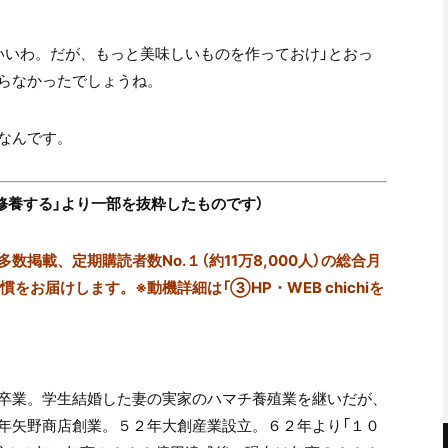
いいわ。だが、もっと美味しいものを作っておけ」とおっ
らなかったでしょうね。
なんです。
集「修養する」より一部を抜粋したものです）
掲載、定期購読者数No.１（約11万8,000人）の総合月
をお届けします。※動機詳細は「③HP・WEB chichiを
卒業。学生結婚した妻の実家のハマチ養殖業を継いだが、
年矢野商店創業。５２年大創産業設立。６２年より「１０