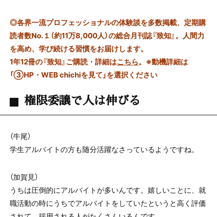
◎
各界一流プロフェッショナルの体験談を多数掲載、定期購
読者数No.１（約11万8,000人）の総合月刊誌『致知』。人間力
を高め、学び続ける習慣をお届けします。
1年12冊の『致知』ご購読・詳細は
こちら
。
※動機詳細は
「③HP・WEB chichiを見て」を選択ください
権限委譲で人は伸びる
（牛尾）
学生アルバイトの方も随分活躍なさっているようですね。
（加賀見）
うちは圧倒的にアルバイトが多いんです。嬉しいことに、就
職活動の時にうちでアルバイトをしていたというと高く評価
されて、採用される人がたくさんいるんです。