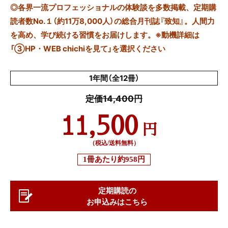
◎
各界一流プロフェッショナルの体験談を多数掲載、定期購
読者数No.１（約11万8,000人）の総合月刊誌『致知』。人間力
を高め、学び続ける習慣をお届けします。※動機詳細は
「③HP・WEB chichiを見て」を選択ください
1年間（全12冊）
定価14,400円
11,500
円
（税込/送料無料）
1冊あたり
約958円
定期購読の
お申込みはこちら