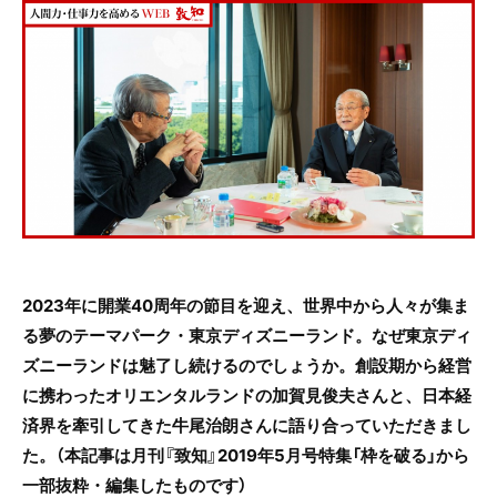
c
itt
e
e
er
b
o
o
k
2023年に開業40周年の節目を迎え、世界中から人々が集ま
る夢のテーマパーク・東京ディズニーランド。なぜ東京ディ
ズニーランドは魅了し続けるのでしょうか。創設期から経営
に携わったオリエンタルランドの加賀見俊夫さんと、日本経
済界を牽引してきた牛尾治朗さんに語り合っていただきまし
た。
（本記事は月刊『致知』2019年5月号特集「枠を破る」から
一部抜粋・編集したものです）