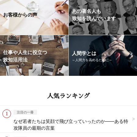
あの著名人も
お客様からの声
致知を読んでいます
仕事や人生に役立つ
人間学とは
致知活用法
～人間力を高めるために～
人気ランキング
注目の一冊
なぜ若者たちは笑顔で飛び立っていったのか——ある特
攻隊員の最期の言葉