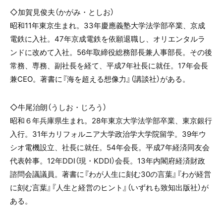
◇加賀見俊夫（かがみ・としお）
昭和
11
年東京生まれ。
33
年慶應義塾大学法学部卒業、京成
電鉄に入社。
47
年京成電鉄を依願退職し、オリエンタルラ
ンドに改めて入社。
56
年取締役総務部長兼人事部長。その後
常務、専務、副社長を経て、平成
7
年社長に就任。
17
年会長
兼
CEO
。著書に『海を超える想像力』（講談社）がある。
◇
牛尾治朗（うしお・じろう）
昭和６年兵庫県生まれ。
28
年東京大学法学部卒業、東京銀行
入行。
31
年カリフォルニア大学政治学大学院留学。
39
年ウ
シオ電機設立、社長に就任。
54
年会長。平成
7
年経済同友会
代表幹事。
12
年
DDI
（現・
KDDI
）会長。
13
年内閣府経済財政
諮問会議議員。著書に『わが人生に刻む
30
の言葉』『わが経営
に刻む言葉』『人生と経営のヒント』（いずれも致知出版社）が
ある。