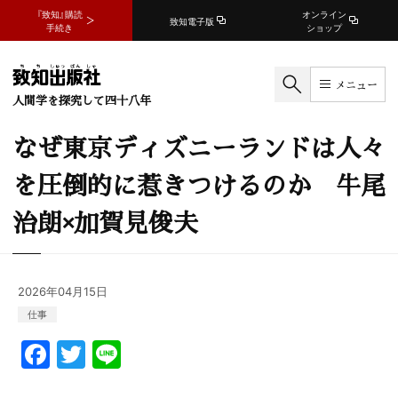
『致知』購読
オンライン
致知電子版
手続き
ショップ
メニュー
人間学を探究して四十八年
なぜ東京ディズニーランドは人々
を圧倒的に惹きつけるのか 牛尾
治朗×加賀見俊夫
2026年04月15日
仕事
F
T
Li
a
w
n