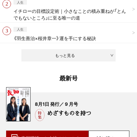
人生
イチローの目標設定術｜小さなことの積み重ねが「とん
でもないところ」に至る唯一の道
人生
《羽生善治×桜井章一》運を手にする秘訣
もっと見る
最新号
8月1日 発行／ 9 月号
めざすものを持つ