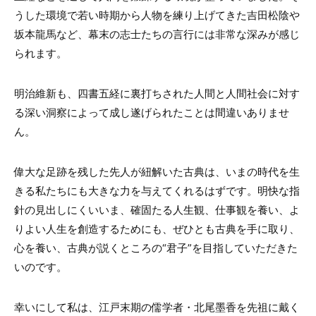
うした環境で若い時期から人物を練り上げてきた吉田松陰や
坂本龍馬など、幕末の志士たちの言行には非常な深みが感じ
られます。
明治維新も、四書五経に裏打ちされた人間と人間社会に対す
る深い洞察によって成し遂げられたことは間違いありませ
ん。
偉大な足跡を残した先人が紐解いた古典は、いまの時代を生
きる私たちにも大きな力を与えてくれるはずです。明快な指
針の見出しにくいいま、確固たる人生観、仕事観を養い、よ
りよい人生を創造するためにも、ぜひとも古典を手に取り、
心を養い、古典が説くところの“君子”を目指していただきた
いのです。
幸いにして私は、江戸末期の儒学者・北尾墨香を先祖に戴く