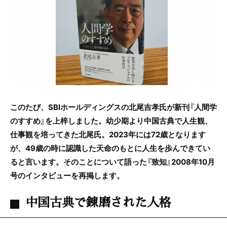
e
er
b
o
o
k
このたび、SBIホールディングスの北尾吉孝氏が新刊『人間学
のすすめ』を上梓しました。幼少期より中国古典で人生観、
仕事観を培ってきた北尾氏。2023年には72歳となります
が、49歳の時に認識した天命のもとに人生を歩んできてい
ると言います。そのことについて語った『致知』2008年10月
号のインタビューを再掲します。
中国古典で錬磨された人格