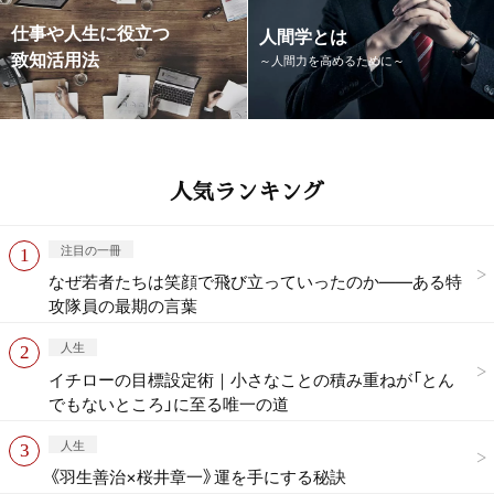
仕事や人生に役立つ
人間学とは
致知活用法
～人間力を高めるために～
人気ランキング
注目の一冊
なぜ若者たちは笑顔で飛び立っていったのか——ある特
攻隊員の最期の言葉
人生
イチローの目標設定術｜小さなことの積み重ねが「とん
でもないところ」に至る唯一の道
人生
《羽生善治×桜井章一》運を手にする秘訣