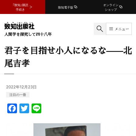
『致知』購読
オンライン
致知電子版
手続き
ショップ
メニュー
人間学を探究して四十八年
君子を目指せ小人になるな——北
尾吉孝
2022年12月23日
注目の一冊
F
T
Li
a
w
n
c
itt
e