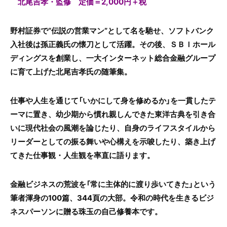
北尾吉孝・監修 定価＝2,000円＋税
野村証券で“伝説の営業マン”として名を馳せ、ソフトバンク
入社後は孫正義氏の懐刀として活躍。その後、ＳＢＩホール
ディングスを創業し、一大インターネット総合金融グループ
に育て上げた北尾吉孝氏の随筆集。
仕事や人生を通じて「いかにして身を修めるか」を一貫したテ
ーマに置き、幼少期から慣れ親しんできた東洋古典を引き合
いに現代社会の風潮を論じたり、自身のライフスタイルから
リーダーとしての振る舞いや心構えを示唆したり、築き上げ
てきた仕事観・人生観を率直に語ります。
金融ビジネスの荒波を「常に主体的に渡り歩いてきた」という
筆者渾身の100篇、344頁の大部。令和の時代を生きるビジ
ネスパーソンに贈る珠玉の自己修養本です。