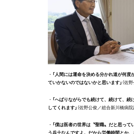
・
「人間には運命を決める分かれ道が何度
ていかないのではないかと思います」
（佐
・
「へばりながらでも続けて、続けて、続
してくれます」
（佐野公俊／総合新川橋病院
・
「僕は医者の世界は〝聖職〟だと思って
う兵士なんですよ。だから労働時間とか、