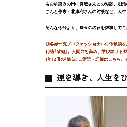
もお馴染みの田中真澄さんとの対談、明治
さんと作家・北康利さんの対談など、人生
そんな今号より、珠玉の名言を抜粋してご
◎
各界一流プロフェッショナルの体験談を多数
刊誌『致知』。人間力を高め、学び続ける
1年12冊の『致知』ご購読・詳細は
こちら
。
運を導き、人生を