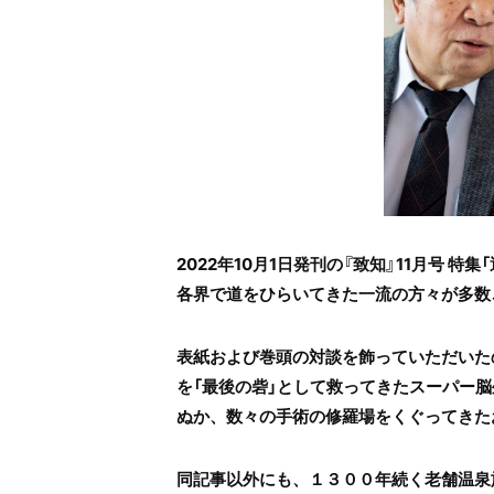
2022年10月1日発刊の『致知』11月号 特
各界で道をひらいてきた一流の方々が多数
表紙および巻頭の対談を飾っていただいた
を「最後の砦」として救ってきたスーパー
ぬか、数々の手術の修羅場をくぐってきた
同記事以外にも、１３００年続く老舗温泉