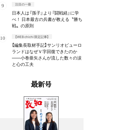
注目の一冊
日本人は『孫子』より『闘戦経』に学
べ！ 日本最古の兵書が教える〝勝ち
戦〟の原則
【WEB chichi 限定記事】
【編集長取材手記】サンリオピューロ
ランドはなぜＶ字回復できたのか
——小巻亜矢さんが流した数々の涙
と心の工夫
最新号