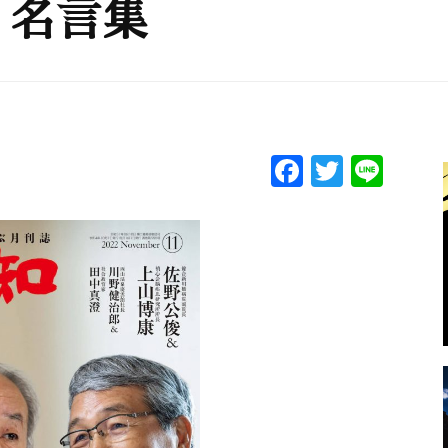
く名言集
F
T
Li
a
w
n
c
itt
e
e
er
b
o
o
k