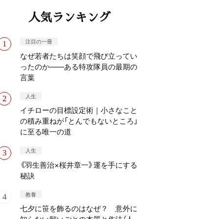
人気ランキング
注目の一冊
なぜ若者たちは笑顔で飛び立ってい
ったのか——ある特攻隊員の最期の
言葉
人生
イチローの目標設定術｜小さなこと
の積み重ねが「とんでもないところ」
に至る唯一の道
人生
《羽生善治×桜井章一》運を手にする
秘訣
教養
七夕に笹を飾るのはなぜ？ 意外に