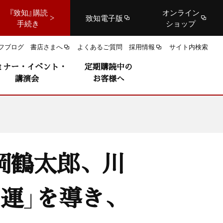
『致知』購読
オンライン
致知電子版
手続き
ショップ
フブログ
書店さまへ
よくあるご質問
採用情報
サイト内検索
ミナー・イベント・
定期購読中の
講演会
お客様へ
岡鶴太郎、川
運」を導き、