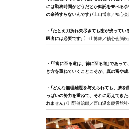
には勤務時間がどうだとか御託を並べる余
の余裕すらないんです」
（上山博康／禎心会
・
「たとえ刀折れ矢尽きても歯が残ってい
医者には必要です」
（上山博康／禎心会脳疾
・
「『富に至る道は、徳に至る道』であっ
き方を重ねていくことこそが、真の富や成
・
「どんな無理難題を与えられても、臍を
っぱいの努力を重ねて、それに応えてきた
れません」
（川野健治郎／西山温泉慶雲館社