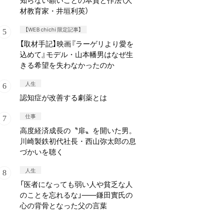
知らない願いごとの本質と作法（人
材教育家・井垣利英）
【WEB chichi 限定記事】
【取材手記】映画『ラーゲリより愛を
込めて』モデル・山本幡男はなぜ生
きる希望を失わなかったのか
人生
認知症が改善する劇薬とは
仕事
高度経済成長の〝扉〟を開いた男。
川崎製鉄初代社長・西山弥太郎の息
づかいを聴く
人生
「医者になっても弱い人や貧乏な人
のことを忘れるな」——鎌田實氏の
心の背骨となった父の言葉