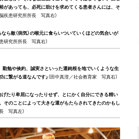
裕があっても、必死に助けを求めてくる患者さんには、そ
脳疾患研究所所長 写真右）
るなら敵（病気）の喉元に食らいついていくほどの気合いが
患研究所所長 写真右）
て、勤勉や倹約、誠実さといった運鈍根を地でいくような生
功に繋がる道なんです」
（田中真澄／社会教育家 写真右）
曲げたり卑屈になったりせず、とにかく自分にできる精い
。そのことによって大きな運がもたらされてきたのかもし
長 写真左）