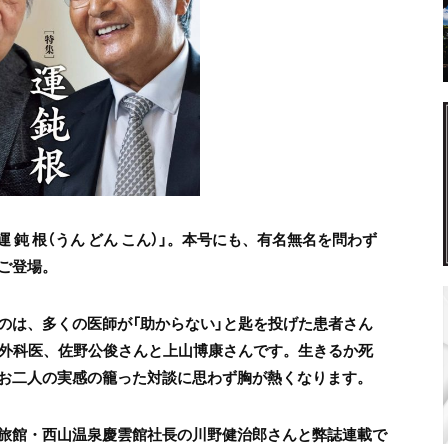
集「運 鈍 根（うん どん こん）」。本号にも、有名無名を問わず
ご登場。
のは、多くの医師が「助からない」と匙を投げた患者さん
脳外科医、佐野公俊さんと上山博康さんです。生きるか死
お二人の実感の籠った対談に思わず胸が熱くなります。
旅館・西山温泉慶雲館社長の川野健治郎さんと弊誌連載で