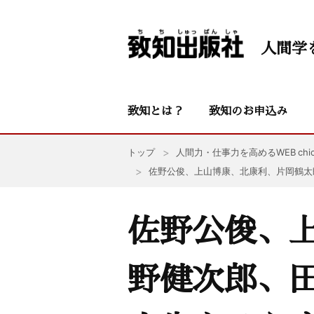
人間学
致知とは？
致知のお申込み
トップ
人間力・仕事力を高めるWEB chic
佐野公俊、上山博康、北康利、片岡鶴太
佐野公俊、
野健次郎、田