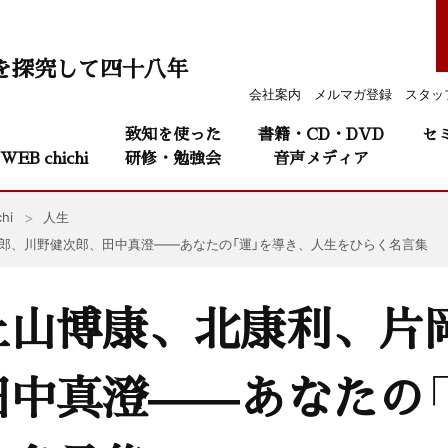
を探究して四十八年
会社案内
メルマガ登録
スタッ
致知を使った
書籍・CD・DVD
セ
WEB chichi
研修・勉強会
音声メディア
hi
人生
郎、川野健次郎、田中真澄——あなたの「運」を導き、人生をひらく名言集
上山博康、北康利、片
中真澄——あなたの「