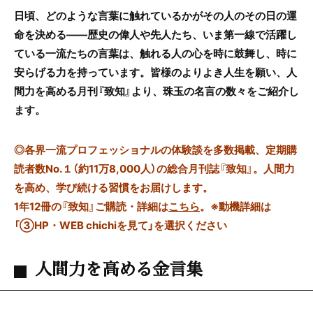
日頃、どのような言葉に触れているかがその人のその日の運
命を決める――歴史の偉人や先人たち、いま第一線で活躍し
ている一流たちの言葉は、触れる人の心を時に鼓舞し、時に
安らげる力を持っています。皆様のよりよき人生を願い、人
間力を高める月刊『致知』より、珠玉の名言の数々をご紹介し
ます。
◎
各界一流プロフェッショナルの体験談を多数掲載、定期購
読者数No.１（約11万8,000人）の総合月刊誌『致知』。人間力
を高め、学び続ける習慣をお届けします。
1年12冊の『致知』ご購読・詳細は
こちら
。
※動機詳細は
「③HP・WEB chichiを見て」を選択ください
人間力を高める金言集