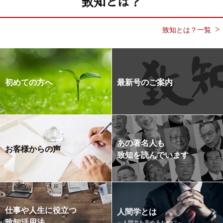
致知とは？
致知とは？一覧
初めての方へ
最新号のご案内
あの著名人も
お客様からの声
致知を読んでいます
仕事や人生に役立つ
人間学とは
致知活用法
～人間力を高めるために～