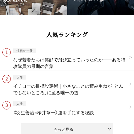
人気ランキング
注目の一冊
なぜ若者たちは笑顔で飛び立っていったのか——ある特
攻隊員の最期の言葉
人生
イチローの目標設定術｜小さなことの積み重ねが「とん
でもないところ」に至る唯一の道
人生
《羽生善治×桜井章一》運を手にする秘訣
もっと見る