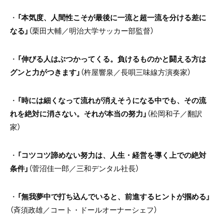
・
「本気度、人間性こそが最後に一流と超一流を分ける差に
なる」
（栗田大輔／明治大学サッカー部監督）
・
「伸びる人はぶつかってくる。負けるものかと闘える方は
グンと力がつきます」
（杵屋響泉／長唄三味線方演奏家）
・
「時には細くなって流れが消えそうになる中でも、その流
れを絶対に消さない。それが本当の努力」
（松岡和子／翻訳
家）
・
「コツコツ諦めない努力は、人生・経営を導く上での絶対
条件」
（菅沼佳一郎／三和デンタル社長）
・
「無我夢中で打ち込んでいると、前進するヒントが掴める」
（斉須政雄／コート・ドールオーナーシェフ）