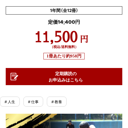
1年間（全12冊）
定価14,400円
11,500
円
（税込/送料無料）
1冊あたり
約958円
定期購読の
お申込みはこちら
# 人生
# 仕事
# 教養