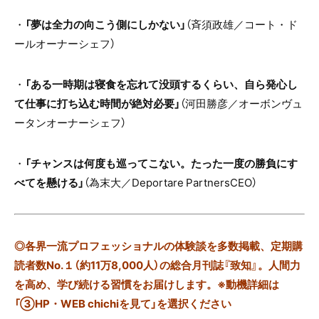
・
「夢は全力の向こう側にしかない」
（斉須政雄／コート・ド
ールオーナーシェフ）
・
「ある一時期は寝食を忘れて没頭するくらい、自ら発心し
て仕事に打ち込む時間が絶対必要」
（河田勝彦／オーボンヴュ
ータンオーナーシェフ）
・
「チャンスは何度も巡ってこない。たった一度の勝負にす
べてを懸ける」
（為末大／
Deportare PartnersCEO
）
◎
各界一流プロフェッショナルの体験談を多数掲載、定期購
読者数No.１（約11万8,000人）の総合月刊誌『致知』。人間力
を高め、学び続ける習慣をお届けします。※動機詳細は
「③HP・WEB chichiを見て」を選択ください