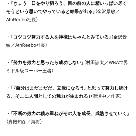
・
「きょう一日をやり切ろう、目の前の人に精いっぱい尽く
そうという思いでやっていると結果が出る」
（金沢景敏／
AthReebo
社長）
・
「コツコツ努力する人を神様はちゃんとみている」
（金沢景
敏／
AthReebo
社長）
・
「努力を努力と思ったら成功しない」
（村田諒太／
WBA
世界
ミドル級スーパー王者）
・
「『自分はまだまだだ、立派になろう』と思って努力し続け
る、そこに人間としての魅力が生まれる」
（瀧澤中／作家）
・
「不断の努力の積み重ねがその人を成長、成熟させていく」
（真殿知彦／海将）