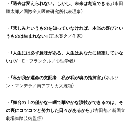
・
「過去は変えられない。しかし、未来は創造できる」
（永田
勝太郎／国際全人医療研究所代表理事）
・
「悲しみというものを知っていなければ、本当の喜びとい
うものは生まれない」
（五木寛之／作家）
・
「人生には必ず意味がある、人生はあなたに絶望していな
い」
（
V
・
E
・フランクル／心理学者）
・
「私が我が運命の支配者 私が我が魂の指揮官」
（ネルソ
ン・マンデラ／南アフリカ大統領）
・
「舞台の上の僅かな一瞬で華やかな演技ができるのは、そ
の裏にコツコツと努力した日々があるから」
（吉田都／新国立
劇場舞踏芸術監督）