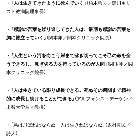
・
「人は生きてきたように死んでいく」
（柏木哲夫／淀川キリ
スト教病院理事長）
・
「感謝の言葉を繰り返してきた人は、最期も感謝の言葉を
胸に旅立っていく」
（関本剛／関本クリニック院長）
・
「人生という河を向こう岸まで泳ぎ切ってこそ己の命を全
うできるし、泳ぎ切る力を持っているのが人間」
（関本剛／関
本クリニック院長）
・
「人は生きている限り成長できる。死ぬその瞬間まで精神
的に成長し続けることができる」
（アルフォンス・デーケン／
上智大学名誉教授）
・「鳥は飛ばねばならぬ 人は生きねばならぬ」（坂村真民／
詩人）