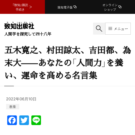
『致知』購読
オンライン
致知電子版
手続き
ショップ
メニュー
人間学を探究して四十八年
五木寛之、村田諒太、吉田都、為
末大——あなたの「人間力」を養
い、運命を高める名言集
2022年06月10日
教養
F
T
Li
a
w
n