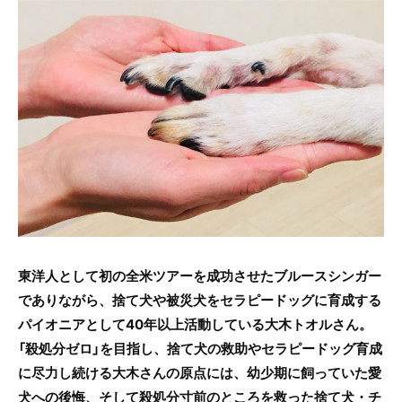
c
itt
e
e
er
b
o
o
k
東洋人として初の全米ツアーを成功させたブルースシンガー
でありながら、捨て犬や被災犬をセラピードッグに育成する
パイオニアとして40年以上活動している大木トオルさん。
「殺処分ゼロ」を目指し、捨て犬の救助やセラピードッグ育成
に尽力し続ける大木さんの原点には、幼少期に飼っていた愛
犬への後悔、そして殺処分寸前のところを救った捨て犬・チ