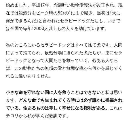
始めました。平成17年、念願叶い動物愛護法が改正され、現
在では殺処分もピーク時の5分の1にまで減少。当初は「犬に
何ができるんだ」と言われたセラピードッグたちも、いまで
は全国で毎年12000人以上もの人々を助けています。
私のところにいるセラピードッグはすべて捨て犬です。人間
によって捨てられ、殺処分場に送られた犬たちが、逆にセラ
ピードッグとなって人間たちを救っていく。心ある人なら
ば、この動物たちの無償の愛と無垢な魂から何かを感じてく
れるに違いありません。
小さな命を守れない国に人を救うことはできない
と私は思い
ます。
どんな命でも生まれてくる時には必ず誰かに祝福され
ている。命あるものは等しく幸せになる権利がある。
これは
チロリから私が学んだ教訓です。