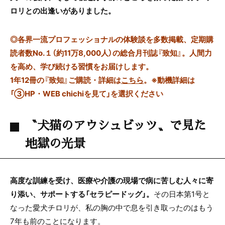
ロリとの出逢いがありました。
◎
各界一流プロフェッショナルの体験談を多数掲載、定期購
読者数No.１（約11万8,000人）の総合月刊誌『致知』。人間力
を高め、学び続ける習慣をお届けします。
1年12冊の『致知』ご購読・詳細は
こちら
。
※動機詳細は
「③HP・WEB chichiを見て」を選択ください
〝犬猫のアウシュビッツ〟で見た
地獄の光景
高度な訓練を受け、医療や介護の現場で病に苦しむ人々に寄
り添い、サポートする「セラピードッグ」。
その日本第1号と
なった愛犬チロリが、私の胸の中で息を引き取ったのはもう
7年も前のことになります。