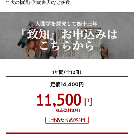
て犬の物語』(岩崎書店)など多数。
1年間（全12冊）
定価14,400円
11,500
円
（税込/送料無料）
1冊あたり
約958円