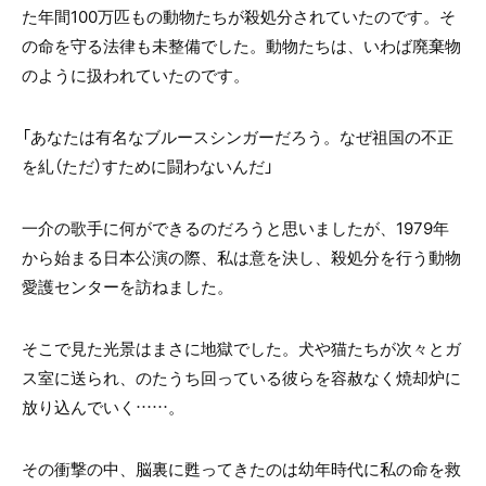
た年間100万匹もの動物たちが殺処分されていたのです。そ
の命を守る法律も未整備でした。動物たちは、いわば廃棄物
のように扱われていたのです。
「あなたは有名なブルースシンガーだろう。なぜ祖国の不正
を糺（ただ）すために闘わないんだ」
一介の歌手に何ができるのだろうと思いましたが、1979年
から始まる日本公演の際、私は意を決し、殺処分を行う動物
愛護センターを訪ねました。
そこで見た光景はまさに地獄でした。犬や猫たちが次々とガ
ス室に送られ、のたうち回っている彼らを容赦なく焼却炉に
放り込んでいく……。
その衝撃の中、脳裏に甦ってきたのは幼年時代に私の命を救