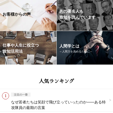
あの著名人も
お客様からの声
致知を読んでいます
仕事や人生に役立つ
人間学とは
致知活用法
～人間力を高めるために～
人気ランキング
注目の一冊
なぜ若者たちは笑顔で飛び立っていったのか——ある特
攻隊員の最期の言葉