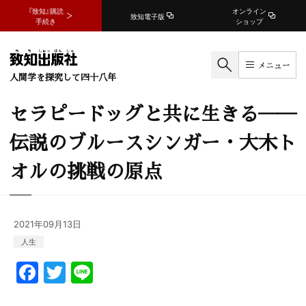
『致知』購読
オンライン
致知電子版
手続き
ショップ
メニュー
人間学を探究して四十八年
セラピードッグと共に生きる──
伝説のブルースシンガー・大木ト
オルの挑戦の原点
2021年09月13日
人生
F
T
Li
a
w
n