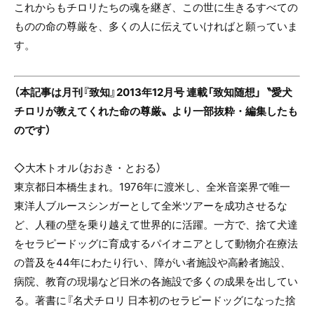
これからもチロリたちの魂を継ぎ、この世に生きるすべての
ものの命の尊厳を、多くの人に伝えていければと願っていま
す。
（本記事は月刊『致知』2013年12月号 連載「致知随想」〝愛犬
チロリが教えてくれた命の尊厳〟より一部抜粋・編集したも
のです）
◇大木トオル（おおき・とおる）
東京都日本橋生まれ。1976年に渡米し、全米音楽界で唯一
東洋人ブルースシンガーとして全米ツアーを成功させるな
ど、人種の壁を乗り越えて世界的に活躍。一方で、捨て犬達
をセラピードッグに育成するパイオニアとして動物介在療法
の普及を44年にわたり行い、障がい者施設や高齢者施設、
病院、教育の現場など日米の各施設で多くの成果を出してい
る。著書に『名犬チロリ 日本初のセラピードッグになった捨