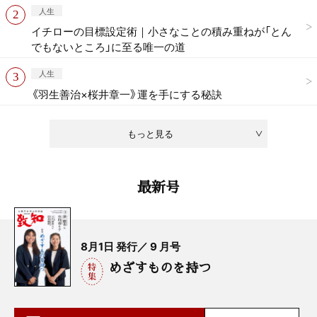
人生
イチローの目標設定術｜小さなことの積み重ねが「とん
でもないところ」に至る唯一の道
人生
《羽生善治×桜井章一》運を手にする秘訣
もっと見る
最新号
8月1日 発行／ 9 月号
めざすものを持つ