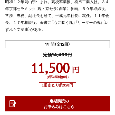
昭和１２年岡山県生まれ。高校卒業後、松風工業入社。３４
年京都セラミック（現・京セラ）創業に参画。５０年取締役。
常務、専務、副社長を経て、平成元年社長に就任。１１年会
長。１７年相談役。著書に『心に吹く風』『リーダーの魂』（い
ずれも文源庫）がある。
1年間（全12冊）
定価14,400円
11,500
円
（税込/送料無料）
1冊あたり
約958円
定期購読の
お申込みはこちら