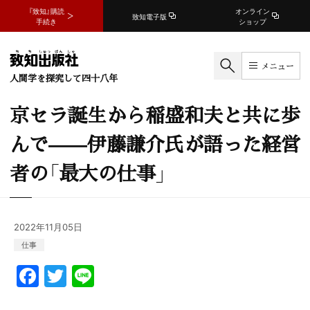
『致知』購読
オンライン
致知電子版
手続き
ショップ
メニュー
人間学を探究して四十八年
京セラ誕生から稲盛和夫と共に歩
んで——伊藤謙介氏が語った経営
者の「最大の仕事」
2022年11月05日
仕事
F
T
Li
a
w
n