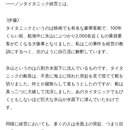
――ノンタイタニック経営とは。
〈伊藤〉
タイタニックというのは映画でも有名な豪華客船で、100年
くらい前、航海中に氷山にぶつかり2,000名近くもの乗員乗
客が亡くなる大惨事となりました。私はこの事件を経営の教
訓にするべく、次のように自己流に解釈しています。
氷山というのは八割方水面下に沈んでいるものです。タイタ
ニックの船長は、不意に海上に現れた突起を見て慌てて舵を
切りました。何とか蹴散らして進もうとしたのですが、船は
真っ二つに大破して沈没しました。あのタイタニックでもび
くともしないほど巨大な氷山が水面下に潜んでいたわけで
す。
同様に経営においても、多くの人は水面上の突起、つまり目