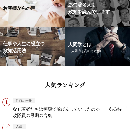
あの著名人も
お客様からの声
致知を読んでいます
仕事や人生に役立つ
人間学とは
致知活用法
～人間力を高めるために～
人気ランキング
注目の一冊
なぜ若者たちは笑顔で飛び立っていったのか——ある特
攻隊員の最期の言葉
人生