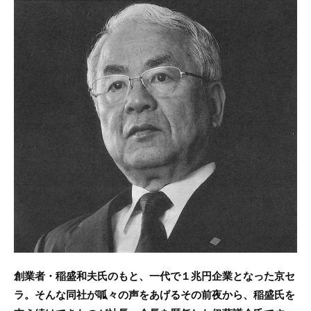
c
itt
e
e
er
b
o
o
k
創業者・稲盛和夫氏のもと、一代で１兆円企業となった京セ
ラ。そんな同社が呱々の声をあげるその前夜から、稲盛氏を