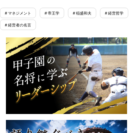
# マネジメント
# 帝王学
# 稲盛和夫
# 経営哲学
# 経営者の名言