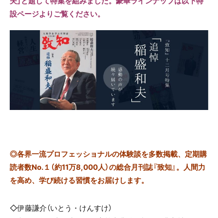
夫」と題して特集を組みました。豪華ラインナップは以下特
設ページよりご覧ください。
◎
各界一流プロフェッショナルの体験談を多数掲載、定期購
読者数No.１（約11万8,000人）の総合月刊誌『致知』。人間力
を高め、学び続ける習慣をお届けします。
◇伊藤謙介（いとう・けんすけ）