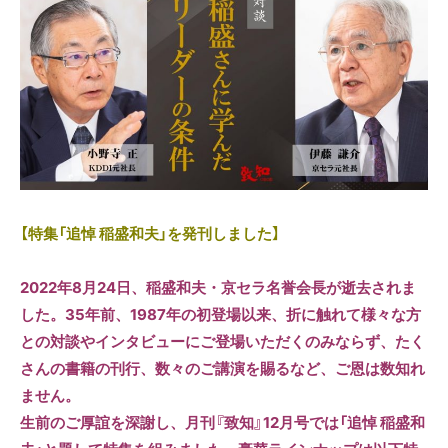
【特集「追悼 稲盛和夫」を発刊しました】
2022年8月24日、稲盛和夫・京セラ名誉会長が逝去されま
した。35年前、1987年の初登場以来、折に触れて様々な方
との対談やインタビューにご登場いただくのみならず、たく
さんの書籍の刊行、数々のご講演を賜るなど、ご恩は数知れ
ません。
生前のご厚誼を深謝し、月刊『致知』12月号では「追悼 稲盛和