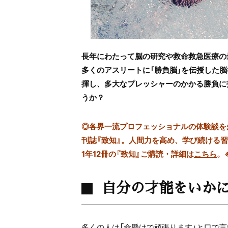
長年にわたって脳の研究や救命救急医療の
多くのアスリートに「勝負脳」を伝授した
揮し、多大なプレッシャーのかかる勝負に
うか？
◎
各界一流プロフェッショナルの体験談を多数
刊誌『致知』。人間力を高め、学び続ける
1年12冊の『致知』ご購読・詳細は
こちら
。
自分の才能をいか
多くの人は「命懸けで頑張ります」と口で