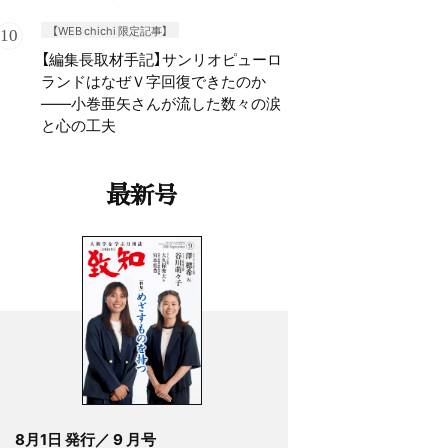
【WEB chichi 限定記事】
【編集長取材手記】サンリオピューロ
ランドはなぜＶ字回復できたのか
——小巻亜矢さんが流した数々の涙
と心の工夫
最新号
8月1日 発行／ 9 月号