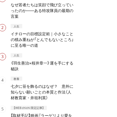
なぜ若者たちは笑顔で飛び立ってい
ったのか——ある特攻隊員の最期の
言葉
人生
イチローの目標設定術｜小さなこと
の積み重ねが「とんでもないところ」
に至る唯一の道
人生
《羽生善治×桜井章一》運を手にする
秘訣
教養
七夕に笹を飾るのはなぜ？ 意外に
知らない願いごとの本質と作法（人
材教育家・井垣利英）
【WEB chichi 限定記事】
【取材手記】映画『ラーゲリより愛を