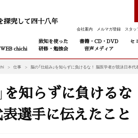
を探究して四十八年
会社案内
メルマガ登録
スタッ
致知を使った
書籍・CD・DVD
セ
WEB chichi
研修・勉強会
音声メディア
hi
仕事
脳の「仕組み」を知らずに負けるな！ 脳医学者が競泳日本代
」を知らずに負けるな
代表選手に伝えたこと