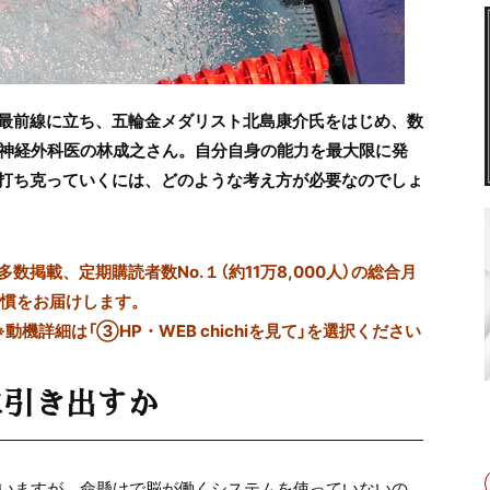
最前線に立ち、五輪
金メダリスト北島康介氏をはじめ、数
脳神経外科医の林成之さん。自分自身の能力を最大限に発
打ち克っていくには、どのような考え方が必要なのでしょ
掲載、定期購読者数No.１（約11万8,000人）の総合月
習慣をお届けします。
※動機詳細は「③HP・WEB chichiを見て」を選択ください
に引き出すか
言いますが、命懸けで脳が働くシステムを使っていないの