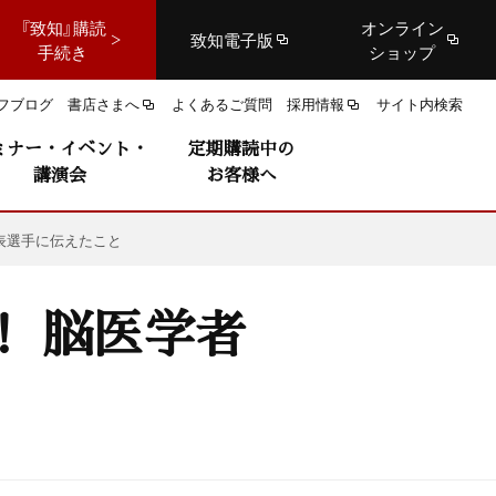
『致知』購読
オンライン
致知電子版
手続き
ショップ
フブログ
書店さまへ
よくあるご質問
採用情報
サイト内検索
ミナー・イベント・
定期購読中の
講演会
お客様へ
表選手に伝えたこと
！ 脳医学者