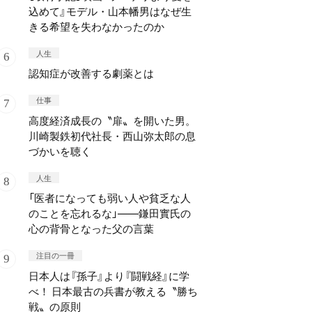
込めて』モデル・山本幡男はなぜ生
きる希望を失わなかったのか
人生
認知症が改善する劇薬とは
仕事
高度経済成長の〝扉〟を開いた男。
川崎製鉄初代社長・西山弥太郎の息
づかいを聴く
人生
「医者になっても弱い人や貧乏な人
のことを忘れるな」——鎌田實氏の
心の背骨となった父の言葉
注目の一冊
日本人は『孫子』より『闘戦経』に学
べ！ 日本最古の兵書が教える〝勝ち
戦〟の原則