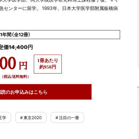
センターに留学。 1993年、日本大学医学部附属板橋病
1年間（全12冊）
定価14,400円
500
1冊あたり
円
約958円
（税込/送料無料）
購読の
お申込みはこちら
王学
# 東京2020
# 注目の一冊