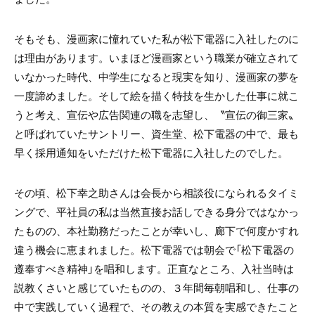
そもそも、漫画家に憧れていた私が松下電器に入社したのに
は理由があります。いまほど漫画家という職業が確立されて
いなかった時代、中学生になると現実を知り、漫画家の夢を
一度諦めました。そして絵を描く特技を生かした仕事に就こ
うと考え、宣伝や広告関連の職を志望し、〝宣伝の御三家〟
と呼ばれていたサントリー、資生堂、松下電器の中で、最も
早く採用通知をいただけた松下電器に入社したのでした。
その頃、松下幸之助さんは会長から相談役になられるタイミ
ングで、平社員の私は当然直接お話しできる身分ではなかっ
たものの、本社勤務だったことが幸いし、廊下で何度かすれ
違う機会に恵まれました。松下電器では朝会で「松下電器の
遵奉すべき精神」を唱和します。正直なところ、入社当時は
説教くさいと感じていたものの、３年間毎朝唱和し、仕事の
中で実践していく過程で、その教えの本質を実感できたこと