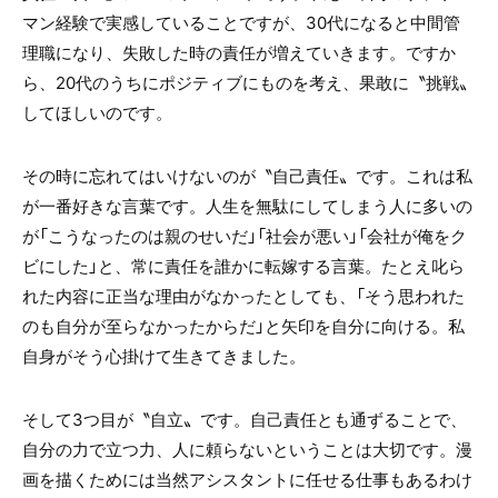
マン経験で実感していることですが、
30
代になると中間管
理職になり、失敗した時の責任が増えていきます。ですか
ら、
20
代のうちにポジティブにものを考え、果敢に〝挑戦〟
してほしいのです。
その時に忘れてはいけないのが〝自己責任〟です。これは私
が一番好きな言葉です。人生を無駄にしてしまう人に多いの
が「こうなったのは親のせいだ」「社会が悪い」「会社が俺をク
ビにした」と、常に責任を誰かに転嫁する言葉。たとえ叱ら
れた内容に正当な理由がなかったとしても、「そう思われた
のも自分が至らなかったからだ」と矢印を自分に向ける。私
自身がそう心掛けて生きてきました。
そして
3
つ目が〝自立〟です。自己責任とも通ずることで、
自分の力で立つ力、人に頼らないということは大切です。漫
画を描くためには当然アシスタントに任せる仕事もあるわけ