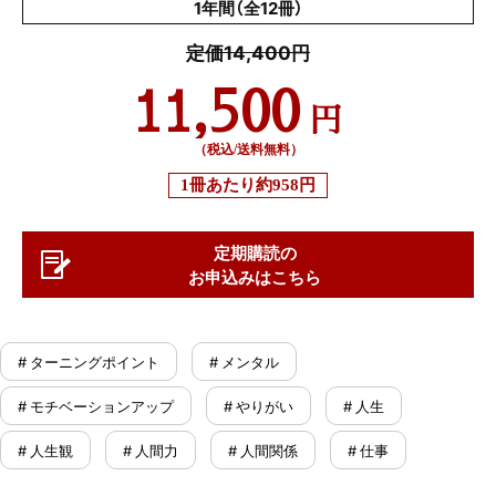
1年間（全12冊）
定価14,400円
11,500
円
（税込/送料無料）
1冊あたり
約958円
定期購読の
お申込みはこちら
# ターニングポイント
# メンタル
# モチベーションアップ
# やりがい
# 人生
# 人生観
# 人間力
# 人間関係
# 仕事