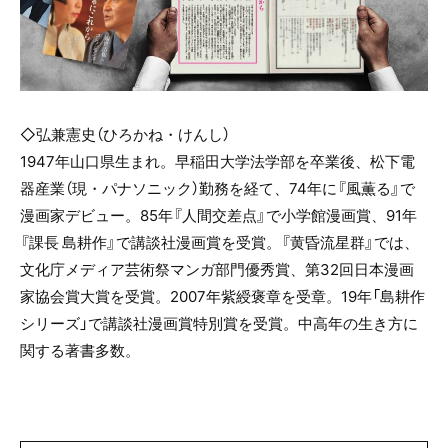
◇弘兼憲史（ひろかね・けんし）
1947年山口県生まれ。早稲田大学法学部を卒業後、松下電
器産業（現・パナソニック）勤務を経て、74年に『風薫る』で
漫画家デビュー。85年『人間交差点』で小学館漫画賞、91年
『課長 島耕作』で講談社漫画賞を受賞。『黄昏流星群』では、
文化庁メディア芸術祭マンガ部門優秀賞、第32回日本漫画
家協会賞大賞を受賞。2007年紫綬褒章を受章。19年「島耕作
シリーズ」で講談社漫画賞特別賞を受賞。中高年の生き方に
関する著書多数。