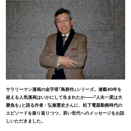
c
itt
e
e
er
b
o
o
k
サラリーマン漫画の金字塔「島耕作」シリーズ。連載40年を
超える人気漫画はいかにして生まれたか――「人生一度は大
勝負を」と語る作者・弘兼憲史さんに、松下電器勤務時代の
エピソードを振り返りつつ、若い世代へのメッセージをお話
しいただきました。