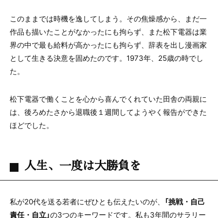
このままでは時機を逸してしまう。その焦燥感から、まだ一
作品も描いたことがなかったにも拘らず、また松下電器は業
界の中で最も給料が高かったにも拘らず、辞表を出し漫画家
として生きる決意を固めたのです。
1973
年、
25
歳の時でし
た。
松下電器で働くことを心から喜んでくれていた田舎の両親に
は、後ろめたさから退職後１週間してようやく報告ができた
ほどでした。
人生、一度は大勝負を
私が
20
代を送る若者にぜひとも伝えたいのが、
「挑戦・自己
責任・自立」
の
3
つのキーワードです。私も
3
年間のサラリー