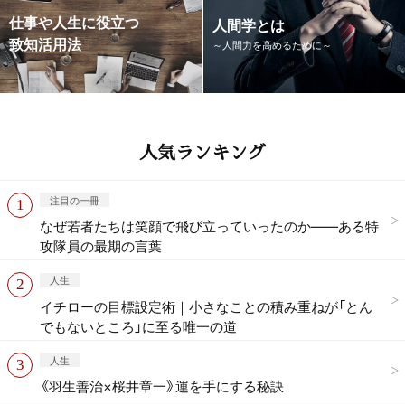
仕事や人生に役立つ
人間学とは
致知活用法
～人間力を高めるために～
人気ランキング
注目の一冊
なぜ若者たちは笑顔で飛び立っていったのか——ある特
攻隊員の最期の言葉
人生
イチローの目標設定術｜小さなことの積み重ねが「とん
でもないところ」に至る唯一の道
人生
《羽生善治×桜井章一》運を手にする秘訣