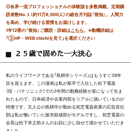
◎
各界一流プロフェッショナルの体験談を多数掲載、定期購
読者数No.１（約11万8,000人）の総合月刊誌『致知』。人間力
を高め、学び続ける習慣をお届けします。
1年12冊の『致知』ご購読・詳細は
こちら
。
※動機詳細は
「③HP・WEB chichiを見て」を選択ください
２５歳で固めた一大決心
私のライフワークである「島耕作シリーズ」はもうすぐ
38
年
目を迎えます。この漫画は私が新卒で入社した松下電器
（現・パナソニック）での
3
年間の勤務経験が基になって生ま
れたもので、日本経済や企業内部をリアルに描いているのが
特徴です。主人公の島耕作が勤める初芝電器産業の広告宣伝
部は私が働いていた販売助成部がモデルですし、初芝電器の
会長は松下幸之助さんのお顔に少し似せて描かせていただき
ました。