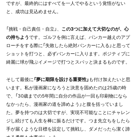
ですが、最終的にはすべてを一人でやるという覚悟がない
と、成功は見込めません。
「挑戦・自己責任・自立」、
この3つに加えて大切なのが、心
の持ちよう
です。ゴルフを例に言えば、バンカー越えのアプ
ローチをする際に「失敗したら絶対バンカーに入る」と思って
ショットを打つと、必ずバンカーに入ります。ポジティブに
綺麗に球が飛ぶイメージで打つとスパッと決まるものです。
そして最後に
「夢に期限を設ける重要性」
も付け加えたいと思
います。私が漫画家になろうと決意を固めたのは
25
歳の時
で、「
30
歳までの
5
年間に自分の作品が一回も印刷物になら
なかったら、漫画家の道を諦めよう」と腹を括っていまし
た。夢を持つのは大切ですが、実現不可能なことにチャレン
ジし続けても人生を棒に振るだけです。つま先立ちをしたら
手が届くような目標を設定して挑戦し、ダメだったら潔く諦