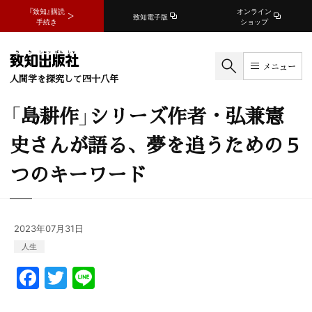
『致知』購読
オンライン
致知電子版
手続き
ショップ
メニュー
人間学を探究して四十八年
「島耕作」シリーズ作者・弘兼憲
史さんが語る、夢を追うための５
つのキーワード
2023年07月31日
人生
F
T
Li
a
w
n