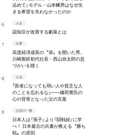
込めて』モデル・山本幡男はなぜ生
きる希望を失わなかったのか
人生
認知症が改善する劇薬とは
仕事
高度経済成長の〝扉〟を開いた男。
川崎製鉄初代社長・西山弥太郎の息
づかいを聴く
人生
「医者になっても弱い人や貧乏な人
のことを忘れるな」——鎌田實氏の
心の背骨となった父の言葉
注目の一冊
日本人は『孫子』より『闘戦経』に学
べ！ 日本最古の兵書が教える〝勝ち
戦〟の原則