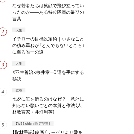
なぜ若者たちは笑顔で飛び立ってい
ったのか——ある特攻隊員の最期の
言葉
人生
イチローの目標設定術｜小さなこと
の積み重ねが「とんでもないところ」
に至る唯一の道
人生
《羽生善治×桜井章一》運を手にする
秘訣
教養
七夕に笹を飾るのはなぜ？ 意外に
知らない願いごとの本質と作法（人
材教育家・井垣利英）
【WEB chichi 限定記事】
【取材手記】映画『ラーゲリより愛を