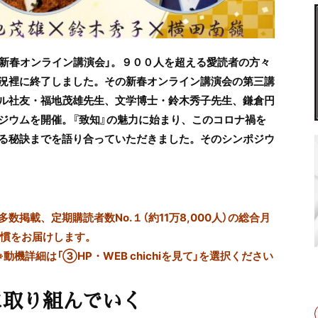
知』新春オンライン講演会」。９００人を超える愛読者の方々
況裡に終了しました。その新春オンライン講演会の第三講
ル社友・福地茂雄先生、文学博士・鈴木秀子先生、鎌倉円
ジウムを開催。『致知』の魅力に始まり、このコロナ禍を
る秘訣までを語り合っていただきました。そのシンポジウ
掲載、定期購読者数No.１（約11万8,000人）の総合月
習慣をお届けします。
※動機詳細は「③HP・WEB chichiを見て」を選択ください
に取り組んでいく