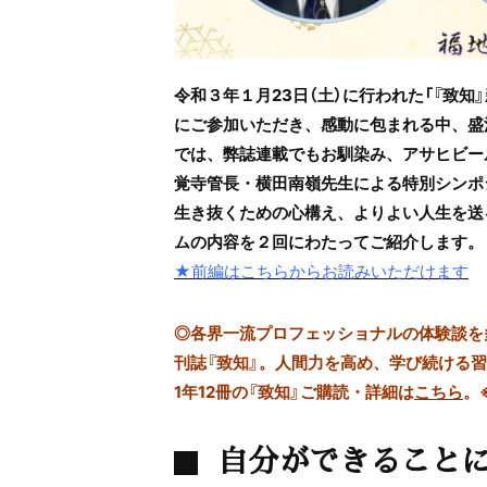
令和３年１月23日（土）に行われた「『致
にご参加いただき、感動に包まれる中、盛
では、弊誌連載でもお馴染み、アサヒビー
覚寺管長・横田南嶺先生による特別シンポ
生き抜くための心構え、よりよい人生を送
ムの内容を２回にわたってご紹介します。
★前編はこちらからお読みいただけます
◎
各界一流プロフェッショナルの体験談を多数
刊誌『致知』。人間力を高め、学び続ける
1年12冊の『致知』ご購読・詳細は
こちら
。
自分ができること