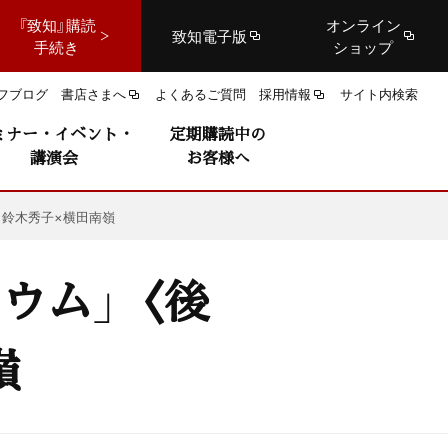
『致知』購読
オンライン
致知電子版
手続き
ショップ
フブログ
書店さまへ
よくあるご質問
採用情報
サイト内検索
ミナー・イベント・
定期購読中の
講演会
お客様へ
×鈴木秀子×横田南嶺
ウム」〈後
嶺