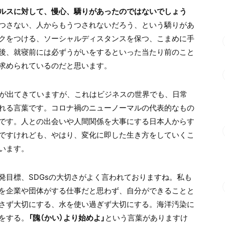
ルスに対して、慢心、驕りがあったのではないでしょう
つさない、人からもうつされないだろう、という驕りがあ
クをつける、ソーシャルディスタンスを保つ、こまめに手
後、就寝前には必ずうがいをするといった当たり前のこと
求められているのだと思います。
葉が出てきていますが、これはビジネスの世界でも、日常
れる言葉です。コロナ禍のニューノーマルの代表的なもの
です。人との出会いや人間関係を大事にする日本人からす
ですけれども、やはり、変化に即した生き方をしていくこ
います。
発目標、
SDGs
の大切さがよく言われておりますね。私も
を企業や団体がする仕事だと思わず、自分ができることと
さず大切にする、水を使い過ぎず大切にする。海洋汚染に
をする。
「隗（かい）より始めよ」
という言葉がありますけ