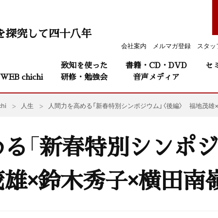
を探究して四十八年
会社案内
メルマガ登録
スタッ
致知を使った
書籍・CD・DVD
セ
WEB chichi
研修・勉強会
音声メディア
hi
人生
人間力を高める「新春特別シンポジウム」〈後編〉 福地茂雄
る「新春特別シンポジ
雄×鈴木秀子×横田南