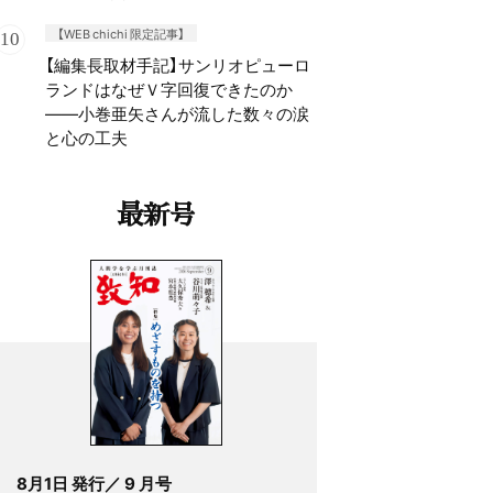
【WEB chichi 限定記事】
【編集長取材手記】サンリオピューロ
ランドはなぜＶ字回復できたのか
——小巻亜矢さんが流した数々の涙
と心の工夫
最新号
8月1日 発行／ 9 月号