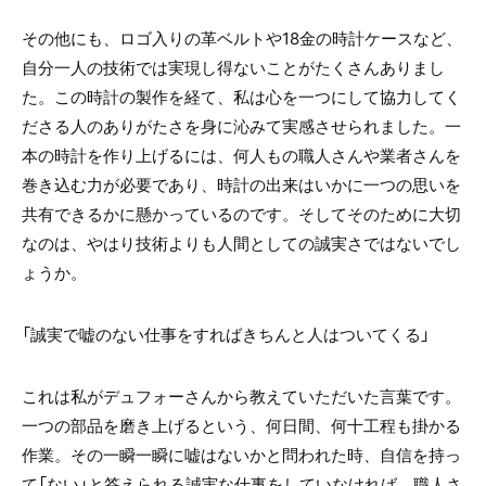
その他にも、ロゴ入りの革ベルトや
18
金の時計ケースなど、
自分一人の技術では実現し得ないことがたくさんありまし
た。この時計の製作を経て、私は心を一つにして協力してく
ださる人のありがたさを身に沁みて実感させられました。一
本の時計を作り上げるには、何人もの職人さんや業者さんを
巻き込む力が必要であり、時計の出来はいかに一つの思いを
共有できるかに懸かっているのです。そしてそのために大切
なのは、やはり技術よりも人間としての誠実さではないでし
ょうか。
「誠実で嘘のない仕事をすればきちんと人はついてくる」
これは私がデュフォーさんから教えていただいた言葉です。
一つの部品を磨き上げるという、何日間、何十工程も掛かる
作業。その一瞬一瞬に嘘はないかと問われた時、自信を持っ
て「ない」と答えられる誠実な仕事をしていなければ、職人さ