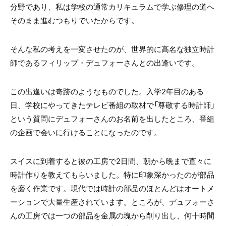
分野であり、私は学校の通常カリキュラムで学ぶ修理の道へ
そのまま進むつもりでいたからです。
そんな私の考えを一変させたのが、世界的に高名な独立時計
師であるフィリップ・デュフォーさんとの出逢いです。
この出逢いは奇跡のようなものでした。入学
2
年目のある
日、学校にやってきたテレビ番組の取材で「尊敬する時計師」
という質問にデュフォーさんのお名前を出したところ、番組
の企画で会いに行けることになったのです。
スイスに到着すると彼の工房で
2
日間、朝から晩まで直々に
時計作りを教えてもらいました。特に印象深かったのが部品
を磨く作業です。現代では時計の部品のほとんどはオートメ
ーションで大量生産されています。ところが、デュフォーさ
んの工房では一つの部品を金属の塊から削り出し、何十時間