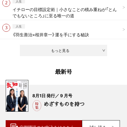
人生
イチローの目標設定術｜小さなことの積み重ねが「とん
でもないところ」に至る唯一の道
人生
《羽生善治×桜井章一》運を手にする秘訣
もっと見る
最新号
8月1日 発行／ 9 月号
めざすものを持つ