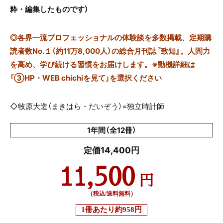
粋・編集したものです）
◎
各界一流プロフェッショナルの体験談を多数掲載、定期購
読者数No.１（約11万8,000人）の総合月刊誌『致知』。人間力
を高め、学び続ける習慣をお届けします。※動機詳細は
「③HP・WEB chichiを見て」を選択ください
◇牧原大造（まきはら・だいぞう）=独立時計師
1年間（全12冊）
定価14,400円
11,500
円
（税込/送料無料）
1冊あたり
約958円