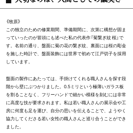
《牧原》
この独立のための修業期間、準備期間に、次第に構想が固ま
っていったのが冒頭にも述べた私の代表作『菊繋ぎ紋 桜』で
す。名前の通り、盤面に菊の花の繋ぎ紋、裏面には桜の彫金
を施した時計で、盤面装飾には世界で初めて江戸切子を採用
しています。
盤面の製作にあたっては、手掛けてくれる職人さんを探す段
階から壁にぶつかりました。
0.5
ミリという極薄いガラス板
を割ることなく、フリーハンドで細かい模様を刻むには非常
に高度な技が要求されます。私は若い職人さんの展示会や工
房に何度も足を運び、自分の思いを伝えることで、ようやく
協力してくださる若い女性の職人さんと巡り合うことができ
ました。