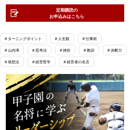
定期購読の
お申込みはこちら
# ターニングポイント
# 人生観
# 仕事術
# 山内溥
# 思考法
# 挫折
# 教訓
# 決断力
# 発想法
# 経営哲学
# 経営者の名言