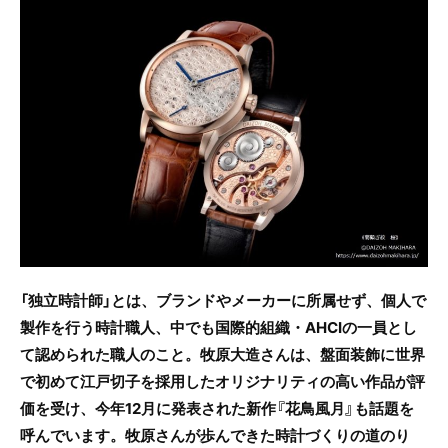
c
itt
e
e
er
b
o
o
k
「独立時計師」とは、ブランドやメーカーに所属せず、個人で
製作を行う時計職人、中でも国際的組織・AHCIの一員とし
て認められた職人のこと。牧原大造さんは、盤面装飾に世界
で初めて江戸切子を採用したオリジナリティの高い作品が評
価を受け、今年12月に発表された新作『花鳥風月』も話題を
呼んでいます。牧原さんが歩んできた時計づくりの道のり