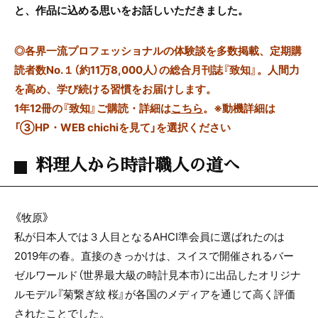
と、作品に込める思いをお話しいただきました。
◎
各界一流プロフェッショナルの体験談を多数掲載、定期購
読者数No.１（約11万8,000人）の総合月刊誌『致知』。人間力
を高め、学び続ける習慣をお届けします。
1年12冊の『致知』ご購読・詳細は
こちら
。
※動機詳細は
「③HP・WEB chichiを見て」を選択ください
料理人から時計職人の道へ
《牧原》
私が日本人では３人目となる
AHCI
準会員に選ばれたのは
2019
年の春。直接のきっかけは、スイスで開催されるバー
ゼルワールド（世界最大級の時計見本市）に出品したオリジナ
ルモデル『菊繋ぎ紋 桜』が各国のメディアを通じて高く評価
されたことでした。