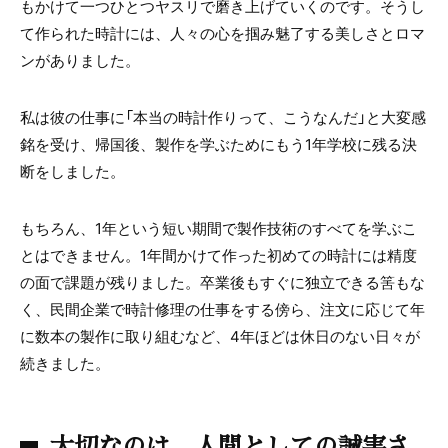
もかけて一つひとつヤスリで磨き上げていくのです。そうし
て作られた時計には、人々の心を掴み魅了する美しさとロマ
ンがありました。
私は彼の仕事に「本当の時計作りって、こうなんだ」と大変感
銘を受け、帰国後、製作を学ぶためにもう
1
年学校に残る決
断をしました。
もちろん、
1
年という短い期間で製作技術のすべてを学ぶこ
とはできません。
1
年間かけて作った初めての時計には精度
の面で課題が残りました。卒業後もすぐに独立できる筈もな
く、民間企業で時計修理の仕事をする傍ら、注文に応じて年
に数本の製作に取り組むなど、
4
年ほどは休日のない日々が
続きました。
大切なのは、人間としての誠実さ