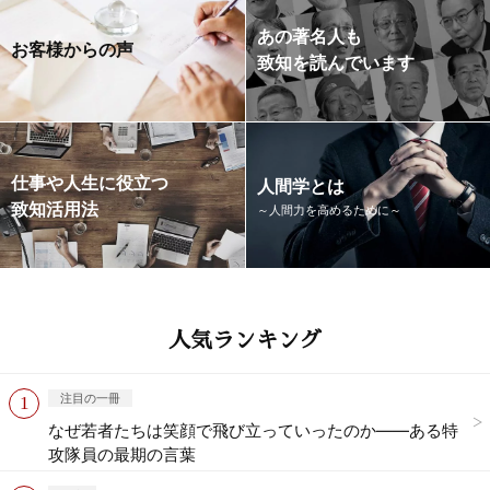
あの著名人も
お客様からの声
致知を読んでいます
仕事や人生に役立つ
人間学とは
致知活用法
～人間力を高めるために～
人気ランキング
注目の一冊
なぜ若者たちは笑顔で飛び立っていったのか——ある特
攻隊員の最期の言葉