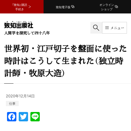
『致知』購読
オンライン
致知電子版
手続き
ショップ
メニュー
人間学を探究して四十八年
世界初・江戸切子を盤面に使った
時計はこうして生まれた（独立時
計師・牧原大造）
2020年12月14日
仕事
F
T
Li
a
w
n