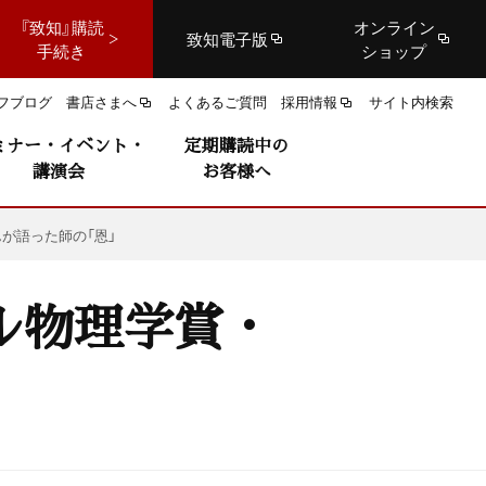
『致知』購読
オンライン
致知電子版
手続き
ショップ
フブログ
書店さまへ
よくあるご質問
採用情報
サイト内検索
ミナー・イベント・
定期購読中の
講演会
お客様へ
が語った師の「恩」
ル物理学賞・