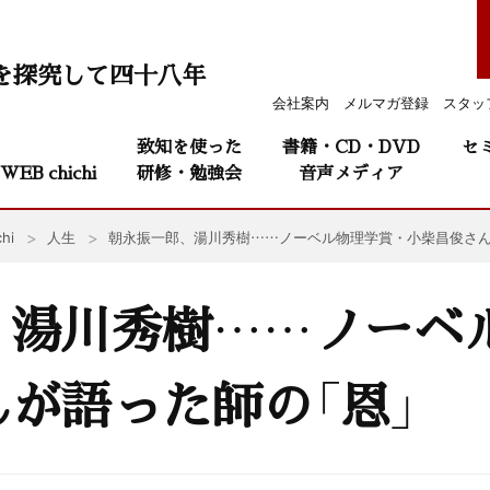
を探究して四十八年
会社案内
メルマガ登録
スタッ
致知を使った
書籍・CD・DVD
セ
WEB chichi
研修・勉強会
音声メディア
hi
人生
朝永振一郎、湯川秀樹……ノーベル物理学賞・小柴昌俊さん
、湯川秀樹……ノーベ
が語った師の「恩」