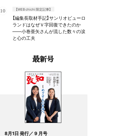
【WEB chichi 限定記事】
【編集長取材手記】サンリオピューロ
ランドはなぜＶ字回復できたのか
——小巻亜矢さんが流した数々の涙
と心の工夫
最新号
8月1日 発行／ 9 月号