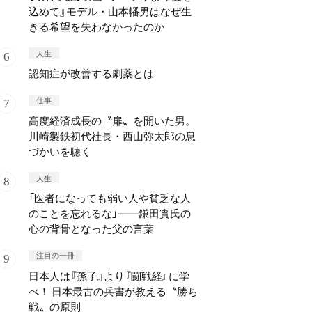
込めて』モデル・山本幡男はなぜ生
きる希望を失わなかったのか
人生
認知症が改善する劇薬とは
仕事
高度経済成長の〝扉〟を開いた男。
川崎製鉄初代社長・西山弥太郎の息
づかいを聴く
人生
「医者になっても弱い人や貧乏な人
のことを忘れるな」——鎌田實氏の
心の背骨となった父の言葉
注目の一冊
日本人は『孫子』より『闘戦経』に学
べ！ 日本最古の兵書が教える〝勝ち
戦〟の原則