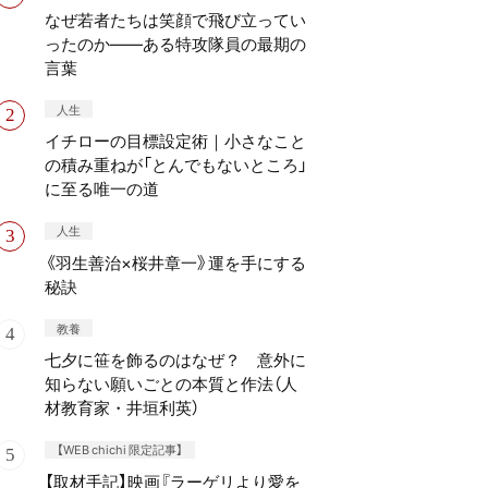
なぜ若者たちは笑顔で飛び立ってい
ったのか——ある特攻隊員の最期の
言葉
人生
イチローの目標設定術｜小さなこと
の積み重ねが「とんでもないところ」
に至る唯一の道
人生
《羽生善治×桜井章一》運を手にする
秘訣
教養
七夕に笹を飾るのはなぜ？ 意外に
知らない願いごとの本質と作法（人
材教育家・井垣利英）
【WEB chichi 限定記事】
【取材手記】映画『ラーゲリより愛を