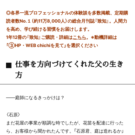
◎
各界一流プロフェッショナルの体験談を多数掲載、定期購
読者数No.１（約11万8,000人）の総合月刊誌『致知』。人間力
を高め、学び続ける習慣をお届けします。
1年12冊の『致知』ご購読・詳細は
こちら
。
※動機詳細は
「③HP・WEB chichiを見て」を選択ください
仕事を方向づけてくれた父の生き
方
――庭師になるきっかけは？
〈石原〉
まだ花屋の事業が順調な時でしたが、花苗を配達に行った
ら、お客様から聞かれたんです。「石原君、庭は造れるか」