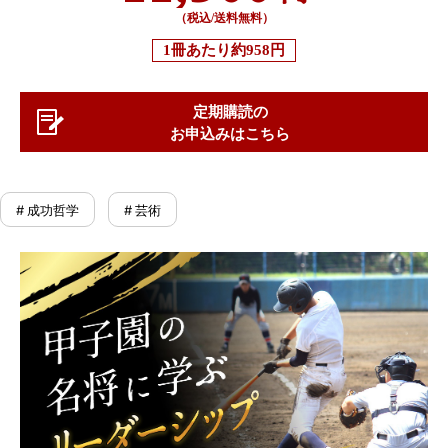
（税込/送料無料）
1冊あたり
約958円
定期購読の
お申込みはこちら
# 成功哲学
# 芸術