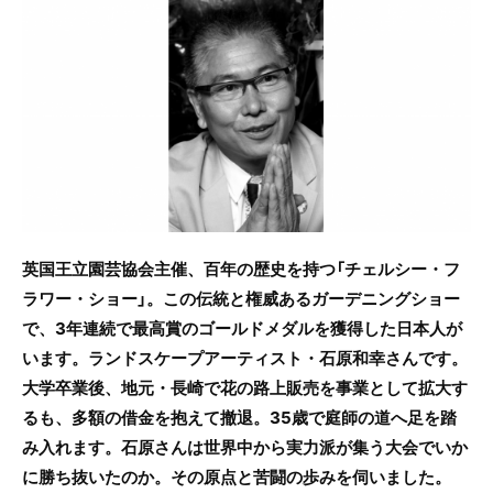
c
itt
e
e
er
b
o
o
k
英国王立園芸協会主催、百年の歴史を持つ「チェルシー・フ
ラワー・ショー」。この伝統と権威あるガーデニングショー
で、3年連続で最高賞のゴールドメダルを獲得した日本人が
います。ランドスケープアーティスト・石原和幸さんです。
大学卒業後、地元・長崎で花の路上販売を事業として拡大す
るも、多額の借金を抱えて撤退。35歳で庭師の道へ足を踏
み入れます。石原さんは世界中から実力派が集う大会でいか
に勝ち抜いたのか。その原点と苦闘の歩みを伺いました。