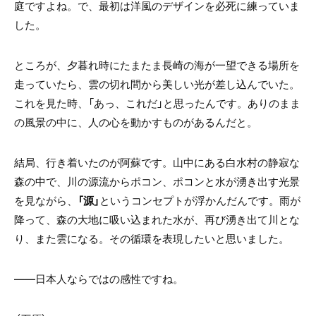
庭ですよね。で、最初は洋風のデザインを必死に練っていま
した。
ところが、夕暮れ時にたまたま長崎の海が一望できる場所を
走っていたら、雲の切れ間から美しい光が差し込んでいた。
これを見た時、「あっ、これだ」と思ったんです。ありのまま
の風景の中に、人の心を動かすものがあるんだと。
結局、行き着いたのが阿蘇です。山中にある白水村の静寂な
森の中で、川の源流からポコン、ポコンと水が湧き出す光景
を見ながら、
「源」
というコンセプトが浮かんだんです。雨が
降って、森の大地に吸い込まれた水が、再び湧き出て川とな
り、また雲になる。その循環を表現したいと思いました。
――日本人ならではの感性ですね。