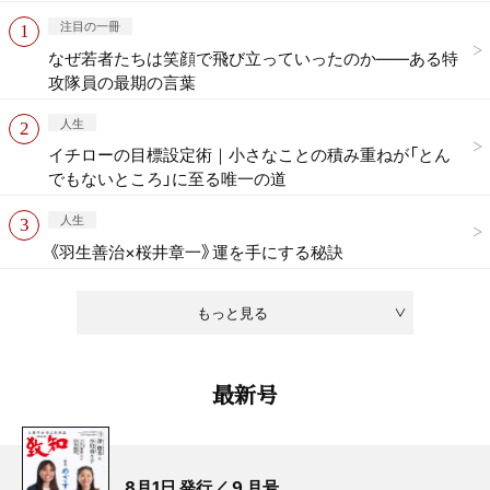
注目の一冊
なぜ若者たちは笑顔で飛び立っていったのか——ある特
攻隊員の最期の言葉
人生
イチローの目標設定術｜小さなことの積み重ねが「とん
でもないところ」に至る唯一の道
人生
《羽生善治×桜井章一》運を手にする秘訣
もっと見る
最新号
8月1日 発行／ 9 月号