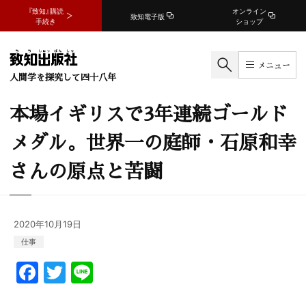
『致知』購読
オンライン
致知電子版
手続き
ショップ
メニュー
人間学を探究して四十八年
本場イギリスで3年連続ゴールド
メダル。世界一の庭師・石原和幸
さんの原点と苦闘
2020年10月19日
仕事
F
T
Li
a
w
n