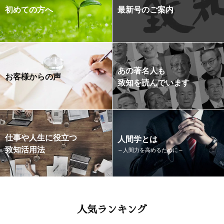
初めての方へ
最新号のご案内
あの著名人も
お客様からの声
致知を読んでいます
仕事や人生に役立つ
人間学とは
致知活用法
～人間力を高めるために～
人気ランキング