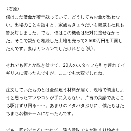
〈石原〉
僕はまだ借金が若干残っていて、どうしてもお金が出せな
い。出場のことを話すと、家族もきょうだいも親戚も社員も
皆反対しました。でも、僕はこの機会は絶対に逃せなかっ
た。そこで親から相続した土地を売って2,500万円を工面し
たんです。妻はカンカンでしたけれども（笑）。
それでも何とか説き伏せて、20人のスタッフを引き連れてイ
ギリスに渡ったんですが、ここでも大変でしたね。
注文していたものとは全然違う材料が届く、現地で調達しよ
うと思ったマツやコケが手に入らない。片言の英語であちこ
ち駆けずり回る……。あまりのドタバタぶりに、僕たちはた
ちまち名物チームになったんです。
でも、庭ができるにつれて、違う意味で人が集まり始めまし