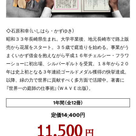
◇石原和幸（いしはら・かずゆき）
昭和３３年長崎県生まれ。大学卒業後、地元長崎市で路上販
売から花屋をスタート。３５歳で庭造りを始める。事業がう
まくいかず借金を抱えながら平成１６年チェルシー・フラワ
ーショーに初出場、シルバーギルトを受賞。１８年から２０
年は史上初となる３年連続ゴールドメダル獲得の快挙達成。
以降、緑の力で世界に貢献すべく多方面で活躍中。著書に
『世界一の庭師の仕事術』（ＷＡＶＥ出版）。
1年間（全12冊）
定価14,400円
11,500
円