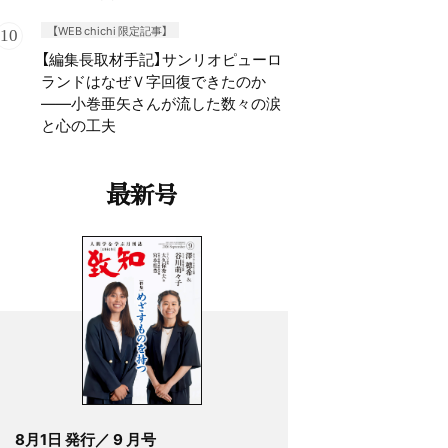
【WEB chichi 限定記事】
【編集長取材手記】サンリオピューロ
ランドはなぜＶ字回復できたのか
——小巻亜矢さんが流した数々の涙
と心の工夫
最新号
8月1日 発行／ 9 月号