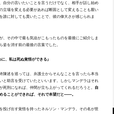
、自分の言いたいことを言うだけでなく、相手が話し始め
の立場を変える必要があれば断固として変えることも厭い
を誰に対しても貫いたことで、彼の偉大さが感じられま
が、その中で最も気迫がこもったものを最後にご紹介しま
ら姿を消す前の最後の言葉でした。
めに、私は死ぬ覚悟ができる」
終陳述を巡っては、弁護士からそんなことを言ったら本当
いと助言を受けていたといいます。しかしマンデラはそれ
が死刑になれば、仲間が立ち上がってくれるだろうと。
自
めることができれば、それで本望だと――。
を投げ出す覚悟を持ったネルソン・マンデラ。その名が世