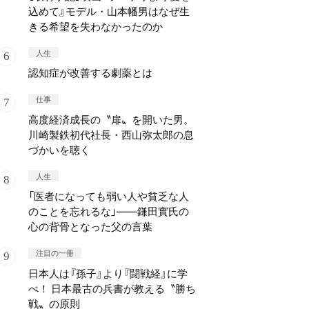
込めて』モデル・山本幡男はなぜ生
きる希望を失わなかったのか
人生
認知症が改善する劇薬とは
仕事
高度経済成長の〝扉〟を開いた男。
川崎製鉄初代社長・西山弥太郎の息
づかいを聴く
人生
「医者になっても弱い人や貧乏な人
のことを忘れるな」——鎌田實氏の
心の背骨となった父の言葉
注目の一冊
日本人は『孫子』より『闘戦経』に学
べ！ 日本最古の兵書が教える〝勝ち
戦〟の原則