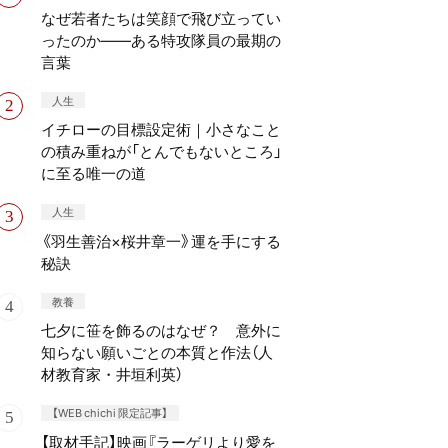
なぜ若者たちは笑顔で飛び立ってい
ったのか——ある特攻隊員の最期の
言葉
人生
イチローの目標設定術｜小さなこと
の積み重ねが「とんでもないところ」
に至る唯一の道
人生
《羽生善治×桜井章一》運を手にする
秘訣
教養
七夕に笹を飾るのはなぜ？ 意外に
知らない願いごとの本質と作法（人
材教育家・井垣利英）
【WEB chichi 限定記事】
【取材手記】映画『ラーゲリより愛を