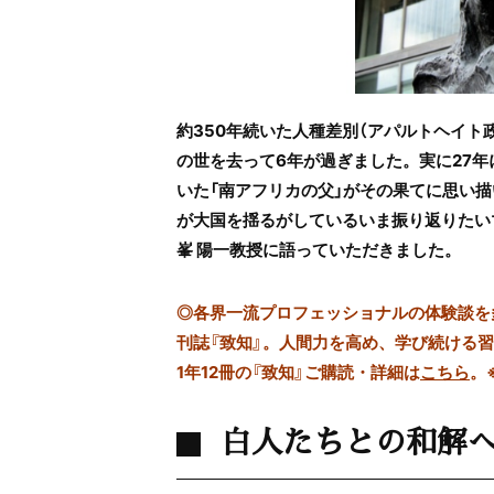
約350年続いた人種差別（アパルトヘイト
の世を去って6年が過ぎました。実に27
いた「南アフリカの父」がその果てに思い描
が大国を揺るがしているいま振り返りたい
峯 陽一教授に語っていただきました。
◎
各界一流プロフェッショナルの体験談を多数
刊誌『致知』。人間力を高め、学び続ける
1年12冊の『致知』ご購読・詳細は
こちら
。
白人たちとの和解