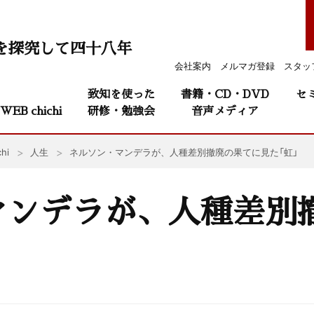
を探究して四十八年
会社案内
メルマガ登録
スタッ
致知を使った
書籍・CD・DVD
セ
WEB chichi
研修・勉強会
音声メディア
hi
人生
ネルソン・マンデラが、人種差別撤廃の果てに見た「虹」
マンデラが、人種差別