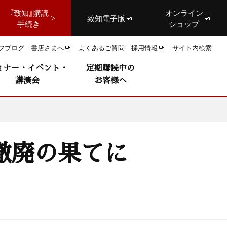
『致知』購読
オンライン
致知電子版
手続き
ショップ
フブログ
書店さまへ
よくあるご質問
採用情報
サイト内検索
ミナー・イベント・
定期購読中の
講演会
お客様へ
撤廃の果てに