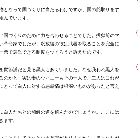
物となって国づくりに当たるわけですが、国の舵取りをす
組んでいます。
い国づくりのために力を合わせることでした。投獄前のマ
い革命家でしたが、釈放後の彼は武器を取ることを完全に
一票で選挙できる制度をつくろうと訴えたのです。
を変節漢だと見る黒人も多くいました。なぜ我われ黒人を
るのかと。実は妻のウィニーもその一人で、二人はこれが
にとって白人に対する悪感情は根深いものがあったと言え
に白人たちとの和解の道を選んだのでしょうか。ここには
きます。
いことをしてきたという意識がありますから、黒人たちが