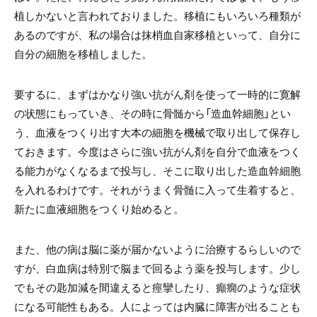
植しかないと言われておりました。移植にもいろいろ種類が
あるのですが、私の場合は抹梢血自家移植といって、自分に
自分の細胞を移植しました。
要するに、まずはかなり強い抗がん剤を使って一時的に寛解
の状態にもっていき、その時に骨髄から「造血幹細胞」とい
う、血液をつくり出す大本の細胞を機械で取り出して保存し
ておきます。今度はさらに強い抗がん剤を自分で血液をつく
る能力がなくなるまで投与し、そこに取り出した造血幹細胞
を入れるわけです。それがうまく骨髄に入って生着すると、
新たに血液細胞をつくり始めると。
また、他の病は脳に薬が届かないように治療するらしいので
すが、白血病は特別で脳まで回るよう薬を投与します。少し
でもその匙加減を間違えると痙攣したり、癲癇のような症状
になる可能性もある。人によっては内臓に障害が出ることも