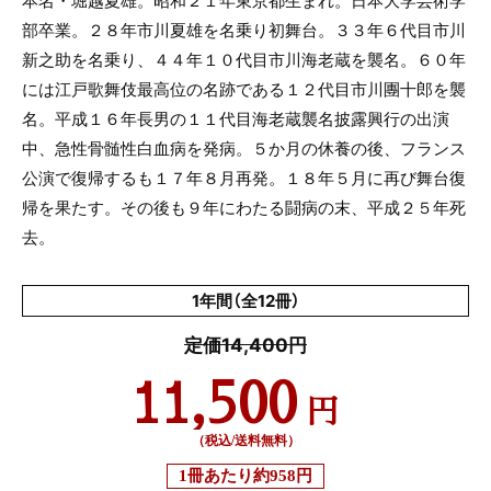
本名・堀越夏雄。昭和２１年東京都生まれ。日本大学芸術学
部卒業。２８年市川夏雄を名乗り初舞台。３３年６代目市川
新之助を名乗り、４４年１０代目市川海老蔵を襲名。６０年
には江戸歌舞伎最高位の名跡である１２代目市川團十郎を襲
名。平成１６年長男の１１代目海老蔵襲名披露興行の出演
中、急性骨髄性白血病を発病。５か月の休養の後、フランス
公演で復帰するも１７年８月再発。１８年５月に再び舞台復
帰を果たす。その後も９年にわたる闘病の末、平成２５年死
去。
1年間（全12冊）
定価14,400円
11,500
円
（税込/送料無料）
1冊あたり
約958円