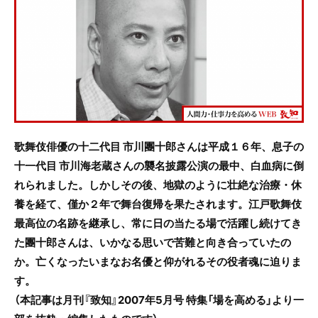
e
er
b
o
o
k
歌舞伎俳優の十二代目 市川團十郎さんは平成１６年、息子の
十一代目 市川海老蔵さんの襲名披露公演の最中、白血病に倒
れられました。しかしその後、地獄のように壮絶な治療・休
養を経て、僅か２年で舞台復帰を果たされます。江戸歌舞伎
最高位の名跡を継承し、常に日の当たる場で活躍し続けてき
た團十郎さんは、いかなる思いで苦難と向き合っていたの
か。亡くなったいまなお名優と仰がれるその役者魂に迫りま
す。
（本記事は月刊『致知』2007年5月号 特集「場を高める」より一