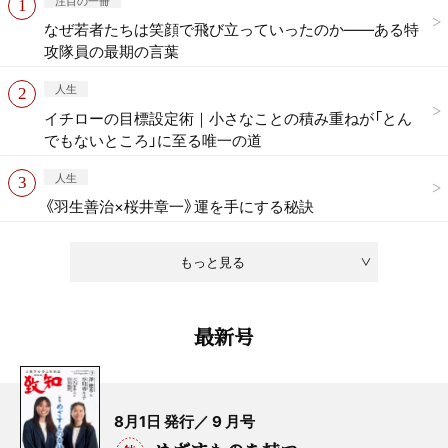
注目の一冊
なぜ若者たちは笑顔で飛び立っていったのか——ある特
攻隊員の最期の言葉
人生
イチローの目標設定術｜小さなことの積み重ねが「とん
でもないところ」に至る唯一の道
人生
《羽生善治×桜井章一》運を手にする秘訣
もっと見る
最新号
8月1日 発行／ 9 月号