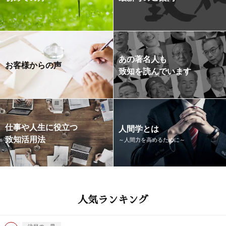
あの著名人も
お客様からの声
致知を読んでいます
仕事や人生に役立つ
人間学とは
致知活用法
～人間力を高めるために～
人気ランキング