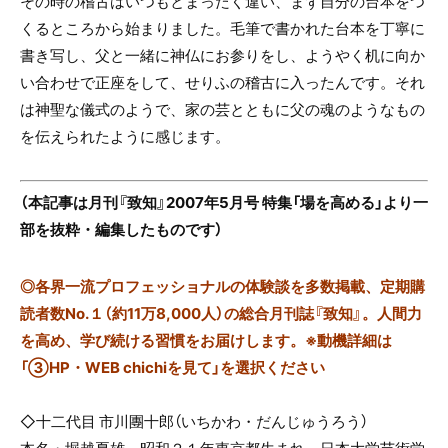
その時の稽古はいつもとまったく違い、まず自分の台本をつ
くるところから始まりました。毛筆で書かれた台本を丁寧に
書き写し、父と一緒に神仏にお参りをし、ようやく机に向か
い合わせで正座をして、せりふの稽古に入ったんです。それ
は神聖な儀式のようで、家の芸とともに父の魂のようなもの
を伝えられたように感じます。
（本記事は月刊『致知』2007年5月号 特集「場を高める」より一
部を抜粋・編集したものです）
◎
各界一流プロフェッショナルの体験談を多数掲載、定期購
読者数No.１（約11万8,000人）の総合月刊誌『致知』。人間力
を高め、学び続ける習慣をお届けします。※動機詳細は
「③HP・WEB chichiを見て」を選択ください
◇十二代目 市川團十郎（いちかわ・だんじゅうろう）