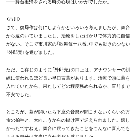
――舞台復帰をされる時の心境はいかがでしたか。
〈市川〉
さて、復帰作は何にしようかといろいろ考えましたが、舞台
から遠のいていましたし、治療をしたばかりで体力的に自信
がない。そこで市川家の「歌舞伎十八番」中でも動きの少ない
「外郎売」を選びました。
ただ、ご存じのように「外郎売」の口上は、アナウンサーの訓
練に使われるほど長い早口言葉があります。治療で頭に薬を
入れていたから、果たしてどの程度務められるか、直前まで
不安でした。
ところが、幕が開いたら下座の音楽が聞こえないくらいの万
雷の拍手と、大向こうからの掛け声で迎えられました。嬉し
かったですねぇ。舞台に戻ってきたことをこんなに喜んでも
らえる自分は本当に幸せ者だと感じました。