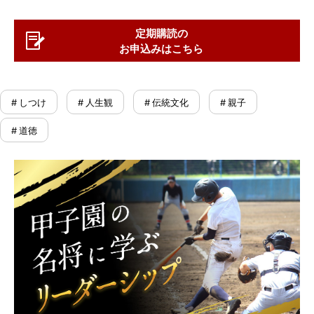
定期購読の
お申込みはこちら
# しつけ
# 人生観
# 伝統文化
# 親子
# 道徳