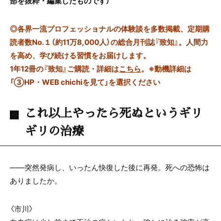
部を抜粋・編集したものです）
◎
各界一流プロフェッショナルの体験談を多数掲載、定期購
読者数No.１（約11万8,000人）の総合月刊誌『致知』。人間力
を高め、学び続ける習慣をお届けします。
1年12冊の『致知』ご購読・詳細は
こちら
。
※動機詳細は
「③HP・WEB chichiを見て」を選択ください
これ以上やったら死ぬというギリ
ギリの治療
――突然発病し、いったん快復した後に再発。死への恐怖は
ありましたか。
〈市川〉