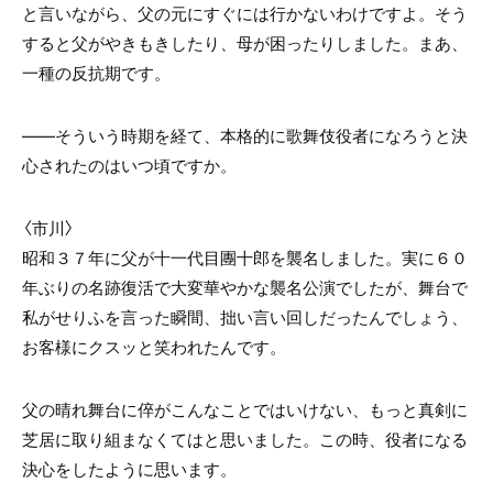
と言いながら、父の元にすぐには行かないわけですよ。そう
すると父がやきもきしたり、母が困ったりしました。まあ、
一種の反抗期です。
――そういう時期を経て、本格的に歌舞伎役者になろうと決
心されたのはいつ頃ですか。
〈市川〉
昭和３７年に父が十一代目團十郎を襲名しました。実に６０
年ぶりの名跡復活で大変華やかな襲名公演でしたが、舞台で
私がせりふを言った瞬間、拙い言い回しだったんでしょう、
お客様にクスッと笑われたんです。
父の晴れ舞台に倅がこんなことではいけない、もっと真剣に
芝居に取り組まなくてはと思いました。この時、役者になる
決心をしたように思います。