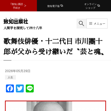
『致知』購読
オンライン
致知電子版
手続き
ショップ
メニュー
人間学を探究して四十八年
歌舞伎俳優・十二代目 市川團十
郎が父から受け継いだ〝芸と魂〟
2026年05月29日
人生
F
T
Li
a
w
n
c
itt
e