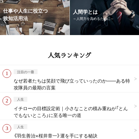
仕事や人生に役立つ
人間学とは
致知活用法
～人間力を高めるために～
人気ランキング
注目の一冊
なぜ若者たちは笑顔で飛び立っていったのか——ある特
攻隊員の最期の言葉
人生
イチローの目標設定術｜小さなことの積み重ねが「とん
でもないところ」に至る唯一の道
人生
《羽生善治×桜井章一》運を手にする秘訣