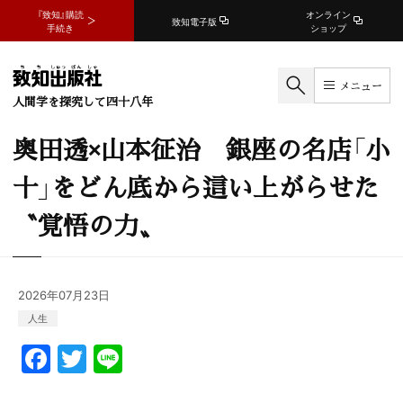
『致知』購読
オンライン
致知電子版
手続き
ショップ
メニュー
人間学を探究して四十八年
奥田透×山本征治 銀座の名店「小
十」をどん底から這い上がらせた
〝覚悟の力〟
2026年07月23日
人生
F
T
Li
a
w
n