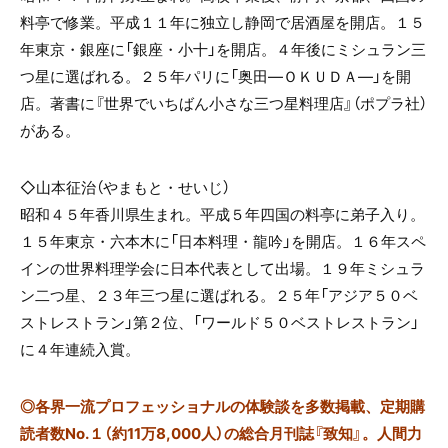
料亭で修業。平成１１年に独立し静岡で居酒屋を開店。１５
年東京・銀座に「銀座・小十」を開店。４年後にミシュラン三
つ星に選ばれる。２５年パリに「奥田―ＯＫＵＤＡ―」を開
店。著書に『世界でいちばん小さな三つ星料理店』（ポプラ社）
がある。
◇山本征治（やまもと・せいじ）
昭和４５年香川県生まれ。平成５年四国の料亭に弟子入り。
１５年東京・六本木に「日本料理・龍吟」を開店。１６年スペ
インの世界料理学会に日本代表として出場。１９年ミシュラ
ン二つ星、２３年三つ星に選ばれる。２５年「アジア５０ベ
ストレストラン」第２位、「ワールド５０ベストレストラン」
に４年連続入賞。
◎
各界一流プロフェッショナルの体験談を多数掲載、定期購
読者数No.１（約11万8,000人）の総合月刊誌『致知』。人間力