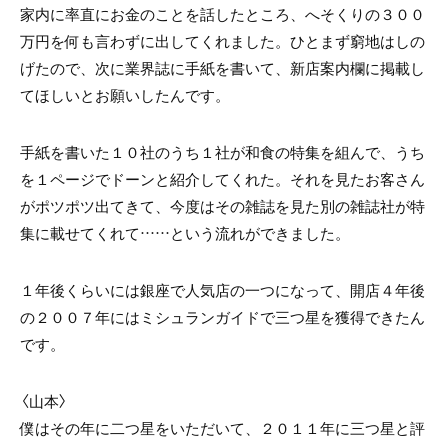
家内に率直にお金のことを話したところ、へそくりの３００
万円を何も言わずに出してくれました。ひとまず窮地はしの
げたので、次に業界誌に手紙を書いて、新店案内欄に掲載し
てほしいとお願いしたんです。
手紙を書いた１０社のうち１社が和食の特集を組んで、うち
を１ページでドーンと紹介してくれた。それを見たお客さん
がポツポツ出てきて、今度はその雑誌を見た別の雑誌社が特
集に載せてくれて……という流れができました。
１年後くらいには銀座で人気店の一つになって、開店４年後
の２００７年にはミシュランガイドで三つ星を獲得できたん
です。
〈山本〉
僕はその年に二つ星をいただいて、２０１１年に三つ星と評