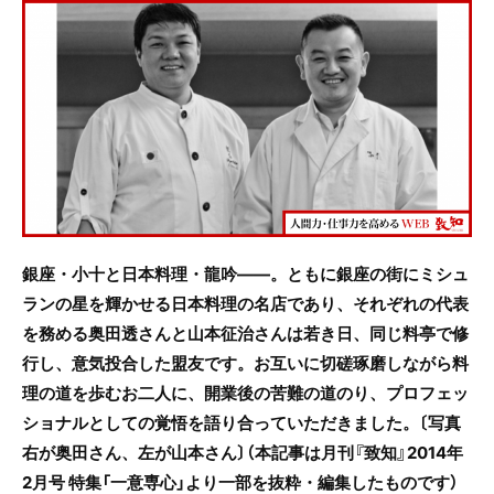
c
itt
e
e
er
b
o
o
k
銀座・小十と日本料理・龍吟――。ともに銀座の街にミシュ
ランの星を輝かせる日本料理の名店であり、それぞれの代表
を務める奥田透さんと山本征治さんは若き日、同じ料亭で修
行し、意気投合した盟友です。お互いに切磋琢磨しながら料
理の道を歩むお二人に、開業後の苦難の道のり、プロフェッ
ショナルとしての覚悟を語り合っていただきました。〔写真
右が奥田さん、左が山本さん〕（本記事は月刊『致知』2014年
2月号 特集「一意専心」より一部を抜粋・編集したものです
）