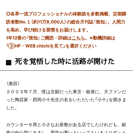
◎
各界一流プロフェッショナルの体験談を多数掲載、定期購
読者数No.１（約11万8,000人）の総合月刊誌『致知』。人間力
を高め、学び続ける習慣をお届けします。
1年12冊の『致知』ご購読・詳細は
こちら
。
※動機詳細は
「③HP・WEB chichiを見て」を選択ください
死を覚悟した時に活路が開けた
〈奥田〉
２００３年７月、僕は念願だった東京・銀座に、大ファンだ
った陶芸家・西岡小十先生の名をいただいた「小十」を開きま
した。
カウンター６席と小さなお座敷がある店でしたけれども、銀
座の中心部にあるし、景気が悪いといってもいまよりずっと