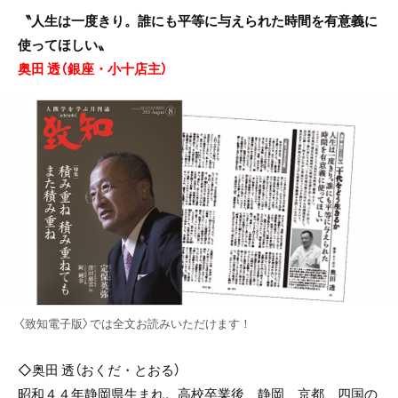
〝人生は一度きり。誰にも平等に与えられた時間を有意義に
使ってほしい〟
奥田 透
（銀座・小十店主）
〈致知電子版〉では全文お読みいただけます！
◇奥田 透（おくだ・とおる）
昭和４４年静岡県生まれ。高校卒業後、静岡、京都、四国の