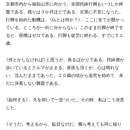
京都市内から福知山市に向かう。全国托鉢行脚もいつしか終
盤である。残りは３か月ほどである。次第に不安になった。
行脚を始めた動機は、〈仏とは何か？〉。ここに全てが懸かっ
ている。ところが一向に分からない。このまま行脚が終了す
ると、収穫はゼロである。行脚も徒労に終わる。すでに５１
歳。
〈何とかしなければ〉と思うが、焦るばかりである。托鉢僧が
歩いているとクルマが止まる。喜捨も頂くが、心は晴れな
い、沈んだままであった。２０歳の頃から追究を始めて、未
だに決着しない難題である。
〈如何する〉。天を仰いで一息ついた。その時、私はこう決意
した。
〈そうだ。考えるから、駄目なのだ。幾ら考えても同じ繰り