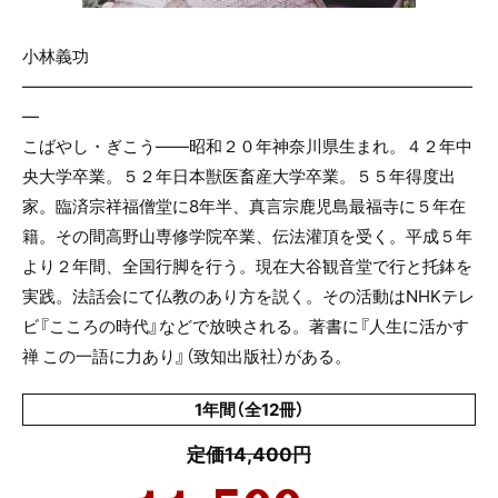
小林義功
———————————————————————————
—
こばやし・ぎこう――昭和２０年神奈川県生まれ。４２年中
央大学卒業。５２年日本獣医畜産大学卒業。５５年得度出
家。臨済宗祥福僧堂に8年半、真言宗鹿児島最福寺に５年在
籍。その間高野山専修学院卒業、伝法灌頂を受く。平成５年
より２年間、全国行脚を行う。現在大谷観音堂で行と托鉢を
実践。法話会にて仏教のあり方を説く。その活動はNHKテレ
ビ『こころの時代』などで放映される。著書に『人生に活かす
禅 この一語に力あり』（致知出版社）がある。
1年間（全12冊）
定価14,400円