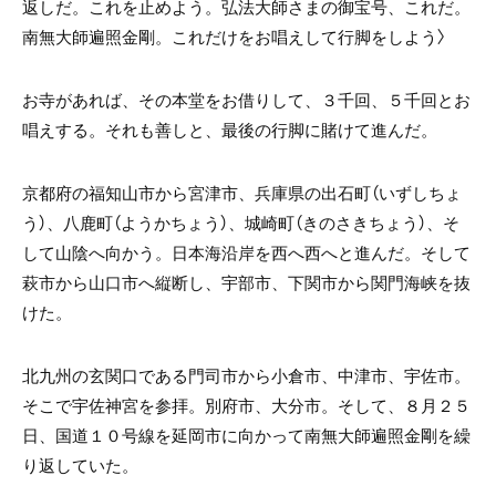
返しだ。これを止めよう。弘法大師さまの御宝号、これだ。
南無大師遍照金剛。これだけをお唱えして行脚をしよう〉
お寺があれば、その本堂をお借りして、３千回、５千回とお
唱えする。それも善しと、最後の行脚に賭けて進んだ。
京都府の福知山市から宮津市、兵庫県の出石町（いずしちょ
う）、八鹿町（ようかちょう）、城崎町（きのさきちょう）、そ
して山陰へ向かう。日本海沿岸を西へ西へと進んだ。そして
萩市から山口市へ縦断し、宇部市、下関市から関門海峡を抜
けた。
北九州の玄関口である門司市から小倉市、中津市、宇佐市。
そこで宇佐神宮を参拝。別府市、大分市。そして、８月２５
日、国道１０号線を延岡市に向かって南無大師遍照金剛を繰
り返していた。