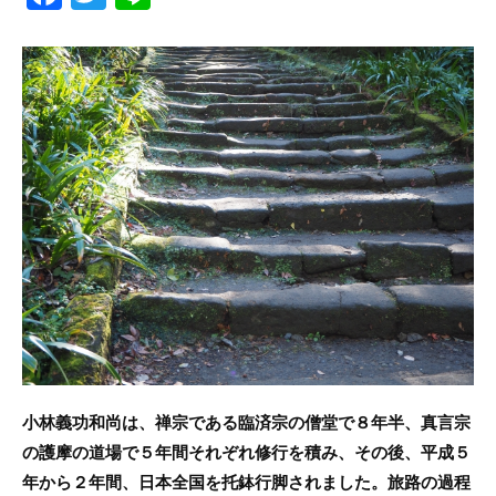
a
w
n
c
itt
e
e
er
b
o
o
k
小林義功和尚は、禅宗である臨済宗の僧堂で８年半、真言宗
の護摩の道場で５年間それぞれ修行を積み、その後、平成５
年から２年間、日本全国を托鉢行脚されました。旅路の過程