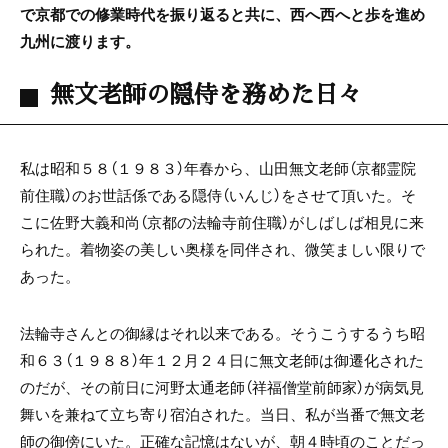
で京都での修業時代を振り返ると共に、西へ西へと歩を進め
九州に渡ります。
無文老師の隠侍を務めた日々
私は昭和５８（１９８３）年春から、山田無文老師（京都霊院
前住職）のお世話係である隠侍（いんじ）をさせて頂いた。そ
こに佐野大義和尚（京都の法輪寺前住職）がしばしば相見に来
られた。着物姿の美しい奥様を同伴され、微笑ましい限りで
あった。
法輪寺さんとの御縁はそれ以来である。そうこうするうち昭
和６３（１９８８）年１２月２４日に無文老師は御遷化された
のだが、その前日に河野太通老師（祥福僧堂前師家）が病気見
舞いを兼ねて立ち寄り宿泊された。当日、私が当番で無文老
師の御傍にいた。正確な記憶はないが、朝４時頃のことだっ