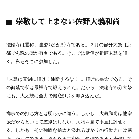
崇敬して止まない佐野大義和尚
法輪寺は通称、達磨（だるま）寺である。２月の節分大祭は京
都でも殊のほか有名である。そこでは僧侶が祈願太鼓を叩
く。私もそこに参加した。
「太鼓は真剣に叩け！油断するな！」。師匠の厳命である。そ
の御蔭で私は最福寺で鍛えられた。だから、法輪寺節分大祭
にも、大太鼓に全力で撥（ばち）を叩き込んだ。
禅宗での打ち方とは明らかに違う。しかし、大義和尚は他宗
派だからといって差別はしない。人物を見て率直に評価す
る。しかも、その強固な信念と溢れるばかりの行動力には感
服したものである。稀有なる大和尚。傑僧であると崇敬して