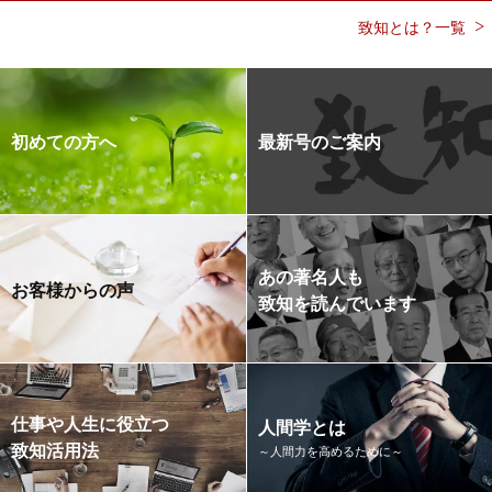
致知とは？一覧
初めての方へ
最新号のご案内
あの著名人も
お客様からの声
致知を読んでいます
仕事や人生に役立つ
人間学とは
致知活用法
～人間力を高めるために～