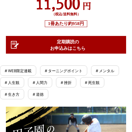
11,500
円
（税込/送料無料）
1冊あたり
約958円
定期購読の
お申込みはこちら
# WEB限定連載
# ターニングポイント
# メンタル
# 人生観
# 人間力
# 挫折
# 死生観
# 生き方
# 道徳