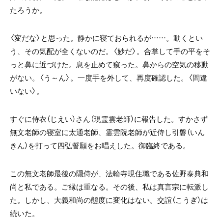
たろうか。
〈変だな〉と思った。静かに寝ておられるが……。動くとい
う、その気配が全くないのだ。〈妙だ〉。合掌して手の平をそ
っと鼻に近づけた。息を止めて窺った。鼻からの空気の移動
がない。〈う～ん〉。一度手を外して、再度確認した。〈間違
いない〉。
すぐに侍衣（じえい）さん（現霊雲老師）に報告した。すかさず
無文老師の寝室に太通老師、霊雲院老師が近侍し引磐（いん
きん）を打って四弘誓願をお唱えした。御臨終である。
この無文老師最後の隠侍が、法輪寺現住職である佐野泰典和
尚と私である。ご縁は重なる。その後、私は真言宗に転派し
た。しかし、大義和尚の態度に変化はない。交誼（こうぎ）は
続いた。