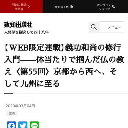
『致知』購読
オンライン
致知電子版
手続き
ショップ
メニュー
人間学を探究して四十八年
【WEB限定連載】義功和尚の修行
入門——体当たりで掴んだ仏の教
え〈第55回〉京都から西へ、そ
して九州に至る
2020年03月04日
教養
F
T
Li