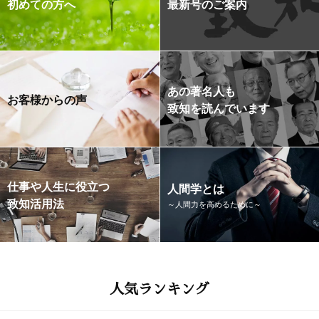
初めての方へ
最新号のご案内
あの著名人も
お客様からの声
致知を読んでいます
仕事や人生に役立つ
人間学とは
致知活用法
～人間力を高めるために～
人気ランキング