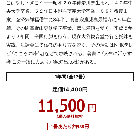
こばやし・ぎこう――昭和２０年神奈川県生まれ。４２年中
央大学卒業。５２年日本獣医畜産大学卒業。５５年得度出
家。臨済宗祥福僧堂に8年半、真言宗鹿児島最福寺に５年在
籍。その間高野山専修学院卒業、伝法灌頂を受く。平成５年
より２年間、全国行脚を行う。現在大谷観音堂で行と托鉢を
実践。法話会にて仏教のあり方を説く。その活動はNHKテレ
ビ『こころの時代』などで放映される。著書に『人生に活かす
禅 この一語に力あり』（致知出版社）がある。
1年間（全12冊）
定価14,400円
11,500
円
（税込/送料無料）
1冊あたり
約958円