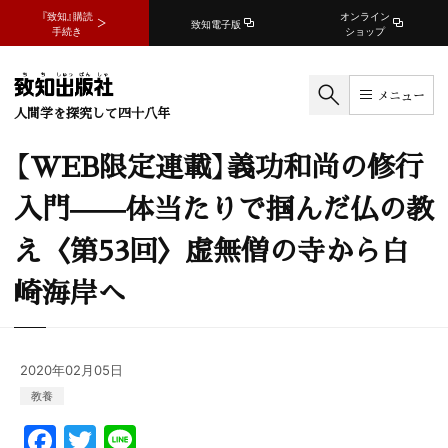
『致知』購読
オンライン
致知電子版
手続き
ショップ
メニュー
人間学を探究して四十八年
【WEB限定連載】義功和尚の修行
入門——体当たりで掴んだ仏の教
え〈第53回〉虚無僧の寺から白
崎海岸へ
2020年02月05日
教養
F
T
Li