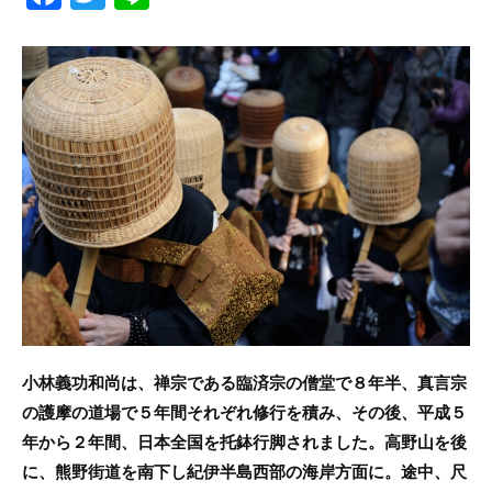
a
w
n
c
itt
e
e
er
b
o
o
k
小林義功和尚は、禅宗である臨済宗の僧堂で８年半、真言宗
の護摩の道場で５年間それぞれ修行を積み、その後、平成５
年から２年間、日本全国を托鉢行脚されました。高野山を後
に、熊野街道を南下し紀伊半島西部の海岸方面に。途中、尺