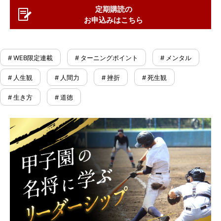
定期購読の
お申込みはこちら
# WEB限定連載
# ターニングポイント
# メンタル
# 人生観
# 人間力
# 挫折
# 死生観
# 生き方
# 道徳