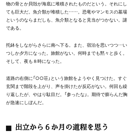
物の骨とか貝殻が海底に堆積されたものだという。それにし
ても巨大だ。魚介類が堆積した……。恐竜やマンモスの墓場
というのならまだしも、魚介類となると見当がつかない。謎
である。
托鉢をしながらさらに南へ下る。また、宿泊を思いつつ…い
つしか夕方になった。旅館がない。何時までも黙々と歩く。
そして、夜も８時になった。
道路の右側に「○○荘」という旅館をようやく見つけた。すぐ
玄関まで階段を上がり、声を掛けたが反応がない。何回も繰
り返したが、やはり駄目だ。「参ったな」。期待で膨らんだ胸
が急速にしぼんだ。
出立から６か月の道程を思う