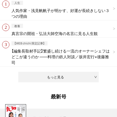
人生
人気作家・浅見帆帆子が明かす、好運が長続きしない３
つの理由
教養
真言宗の開祖・弘法大師空海の名言に見る人生観
【WEB chichi 限定記事】
【編集長取材手記】繁盛し続ける一流のオーナーシェフは
どこが違うのか ——料理の鉄人対談／坂井宏行×後藤雅
司
もっと見る
最新号