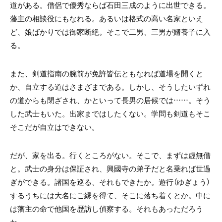
道がある。僧侶で優秀ならば石田三成のように出世できる。
藩主の相談役にもなれる。あるいは格式の高い名家といえ
ど、娘ばかりでは御家断絶。そこで二男、三男が婿養子に入
る。
また、剣道指南の腕前が免許皆伝ともなれば道場を開くと
か、自立する道はさまざまである。しかし、そうしたいずれ
の道からも閉ざされ、かといって長男の居候では……。そう
した武士もいた。出家まではしたくない。学問も剣道もそこ
そこだが自立はできない。
だが、家を出る。行くところがない。そこで、まずは虚無僧
と。武士の身分は保証され、興國寺の弟子だと名乗れば世過
ぎができる。諸国を巡る、それもできたか。遊行（ゆぎょう）
するうちには大名にご縁を得て、そこに落ち着くとか。中に
は藩主の命で他国を歴訪し偵察する。それもあっただろう
か。