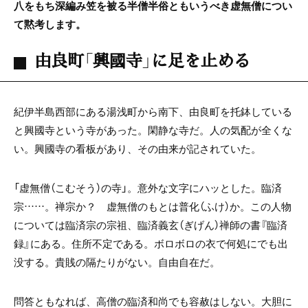
八をもち深編み笠を被る半僧半俗ともいうべき虚無僧につい
て黙考します。
由良町「興國寺」に足を止める
紀伊半島西部にある湯浅町から南下、由良町を托鉢している
と興國寺という寺があった。閑静な寺だ。人の気配が全くな
い。興國寺の看板があり、その由来が記されていた。
「虚無僧（こむそう）の寺」。意外な文字にハッとした。臨済
宗……。禅宗か？ 虚無僧のもとは普化（ふけ）か。この人物
については臨済宗の宗祖、臨済義玄（ぎげん）禅師の書『臨済
録』にある。住所不定である。ボロボロの衣で何処にでも出
没する。貴賎の隔たりがない。自由自在だ。
問答ともなれば、高僧の臨済和尚でも容赦はしない。大胆に