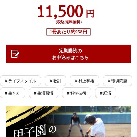
11,500
円
（税込/送料無料）
1冊あたり
約958円
定期購読の
お申込みはこちら
# ライフスタイル
# 教訓
# 村上和雄
# 環境問題
# 生き方
# 生活習慣
# 科学技術
# 経済