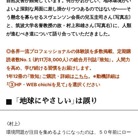
自然災害が頻発しています。何かがおかしい、地球環境がい
よいよ深刻な局面に差し掛かりつつあるのではないか――そ
う懸念を募らせるスヴェンソン会長の兒玉圭司さん〔写真左〕
と、筑波大学名誉教授の故・村上和雄さん〔写真右〕に、人類
が進むべき道について語り合っていただきました。
◎
各界一流プロフェッショナルの体験談を多数掲載、定期購
読者数No.１（約11万8,000人）の総合月刊誌『致知』。人間力
を高め、学び続ける習慣をお届けします。
1年12冊の『致知』ご購読・詳細は
こちら
。
※動機詳細は
「③HP・WEB chichiを見て」を選択ください
「地球にやさしい」は誤り
〈村上〉
環境問題が注目を集めるようになったのは、５０年前にロー