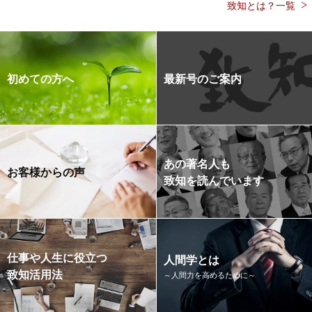
致知とは？一覧
初めての方へ
最新号のご案内
あの著名人も
お客様からの声
致知を読んでいます
仕事や人生に役立つ
人間学とは
致知活用法
～人間力を高めるために～