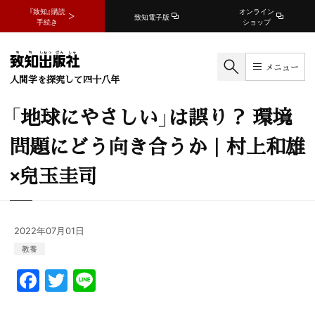
『致知』購読
オンライン
致知電子版
手続き
ショップ
メニュー
人間学を探究して四十八年
「地球にやさしい」は誤り？ 環境
問題にどう向き合うか｜村上和雄
×兒玉圭司
2022年07月01日
教養
F
T
Li
a
w
n