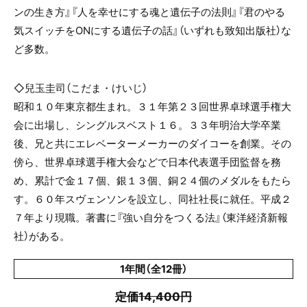
ンの生き方』『人を幸せにする魂と遺伝子の法則』『君のやる
気スイッチを
ON
にする遺伝子の話』（いずれも致知出版社）な
ど多数。
◇兒玉圭司（こだま・けいじ）
昭和１０年東京都生まれ。３１年第２３回世界卓球選手権大
会に出場し、シングルスベスト１６。３３年明治大学卒業
後、兄と共にエレベーターメーカーのダイコーを創業。その
傍ら、世界卓球選手権大会などで日本代表選手団監督を務
め、累計で金１７個、銀１３個、銅２４個のメダルをもたら
す。６０年スヴェンソンを設立し、同社社長に就任。平成２
７年より現職。著書に『強い自分をつくる法』（東洋経済新報
社）がある。
1年間（全12冊）
定価14,400円