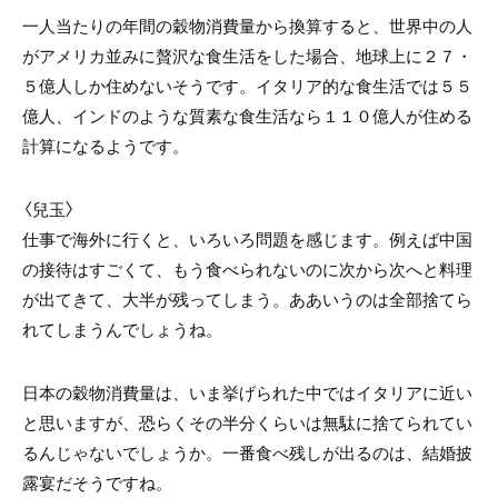
一人当たりの年間の穀物消費量から換算すると、世界中の人
がアメリカ並みに贅沢な食生活をした場合、地球上に２７・
５億人しか住めないそうです。イタリア的な食生活では５５
億人、インドのような質素な食生活なら１１０億人が住める
計算になるようです。
〈兒玉〉
仕事で海外に行くと、いろいろ問題を感じます。例えば中国
の接待はすごくて、もう食べられないのに次から次へと料理
が出てきて、大半が残ってしまう。ああいうのは全部捨てら
れてしまうんでしょうね。
日本の穀物消費量は、いま挙げられた中ではイタリアに近い
と思いますが、恐らくその半分くらいは無駄に捨てられてい
るんじゃないでしょうか。一番食べ残しが出るのは、結婚披
露宴だそうですね。