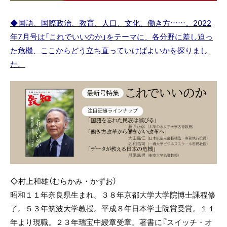
◆国語、国際政治、教育、人口、文化、働き方……。2022
年7月号は「これでいいのか」をテーマに、各分野に差し迫っ
た危機、ここからどう立ち直っていけばよいかを探りまし
た。
◇村上和雄（むらかみ・かずお）
昭和１１年奈良県生まれ。３８年京都大学大学院博士課程修
了。５３年筑波大学教授。平成８年日本学士院賞受賞。１１
年より現職。２３年瑞宝中綬章受章。著書に『スイッチ・オ