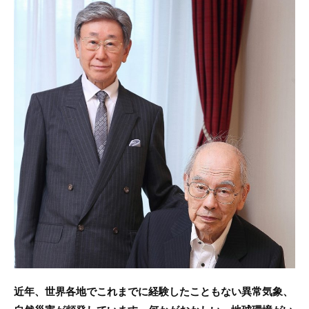
c
itt
e
e
er
b
o
o
k
近年、世界各地でこれまでに経験したこともない異常気象、