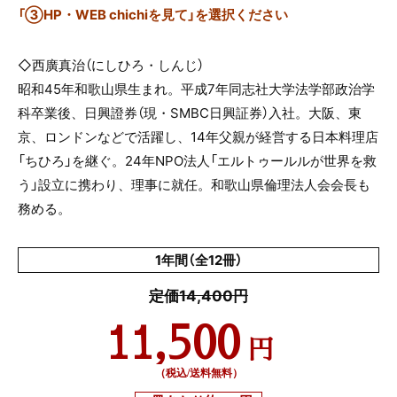
「③HP・WEB chichiを見て」を選択ください
◇西廣真治（にしひろ・しんじ）
昭和45年和歌山県生まれ。平成7年同志社大学法学部政治学
科卒業後、日興證券（現・SMBC日興証券）入社。大阪、東
京、ロンドンなどで活躍し、14年父親が経営する日本料理店
「ちひろ」を継ぐ。24年NPO法人「エルトゥールルが世界を救
う」設立に携わり、理事に就任。和歌山県倫理法人会会長も
務める。
1年間（全12冊）
定価14,400円
11,500
円
（税込/送料無料）