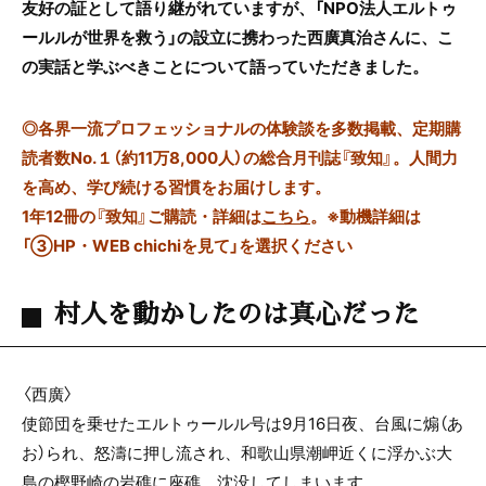
友好の証として語り継がれていますが、「NPO法人エルトゥ
ールルが世界を救う」の設立に携わった西廣真治さんに、こ
の実話と学ぶべきことについて語っていただきました。
◎
各界一流プロフェッショナルの体験談を多数掲載、定期購
読者数No.１（約11万8,000人）の総合月刊誌『致知』。人間力
を高め、学び続ける習慣をお届けします。
1年12冊の『致知』ご購読・詳細は
こちら
。
※動機詳細は
「③HP・WEB chichiを見て」を選択ください
村人を動かしたのは真心だった
〈西廣〉
使節団を乗せたエルトゥールル号は9月16日夜、台風に煽（あ
お）られ、怒濤に押し流され、和歌山県潮岬近くに浮かぶ大
島の樫野崎の岩礁に座礁、沈没してしまいます。