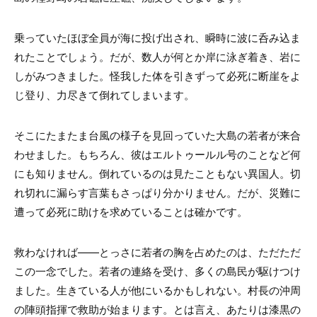
乗っていたほぼ全員が海に投げ出され、瞬時に波に呑み込ま
れたことでしょう。だが、数人が何とか岸に泳ぎ着き、岩に
しがみつきました。怪我した体を引きずって必死に断崖をよ
じ登り、力尽きて倒れてしまいます。
そこにたまたま台風の様子を見回っていた大島の若者が来合
わせました。もちろん、彼はエルトゥールル号のことなど何
にも知りません。倒れているのは見たこともない異国人。切
れ切れに漏らす言葉もさっぱり分かりません。だが、災難に
遭って必死に助けを求めていることは確かです。
救わなければ――とっさに若者の胸を占めたのは、ただただ
この一念でした。若者の連絡を受け、多くの島民が駆けつけ
ました。生きている人が他にいるかもしれない。村長の沖周
の陣頭指揮で救助が始まります。とは言え、あたりは漆黒の