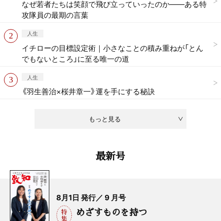
なぜ若者たちは笑顔で飛び立っていったのか——ある特
攻隊員の最期の言葉
人生
イチローの目標設定術｜小さなことの積み重ねが「とん
でもないところ」に至る唯一の道
人生
《羽生善治×桜井章一》運を手にする秘訣
もっと見る
最新号
8月1日 発行／ 9 月号
めざすものを持つ