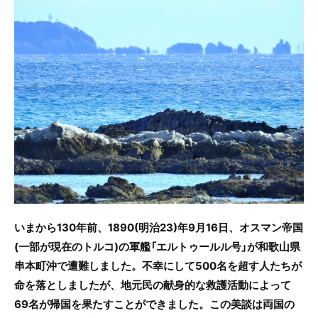
c
itt
e
e
er
b
o
o
k
いまから130年前、1890(明治23)年9月16日、オスマン帝国
(一部が現在のトルコ)の軍艦「エルトゥールル号」が和歌山県
串本町沖で遭難しました。不幸にして500名を超す人たちが
命を落としましたが、地元民の献身的な救護活動によって
69名が帰国を果たすことができました。この美談は両国の