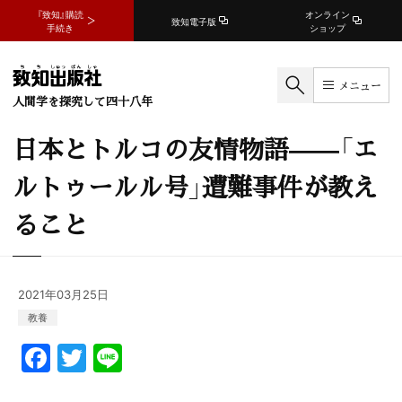
『致知』購読
オンライン
致知電子版
手続き
ショップ
メニュー
人間学を探究して四十八年
日本とトルコの友情物語——「エ
ルトゥールル号」遭難事件が教え
ること
2021年03月25日
教養
F
T
Li
a
w
n