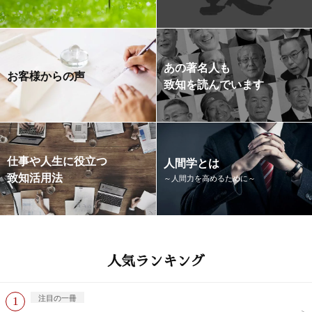
あの著名人も
お客様からの声
致知を読んでいます
仕事や人生に役立つ
人間学とは
致知活用法
～人間力を高めるために～
人気ランキング
注目の一冊