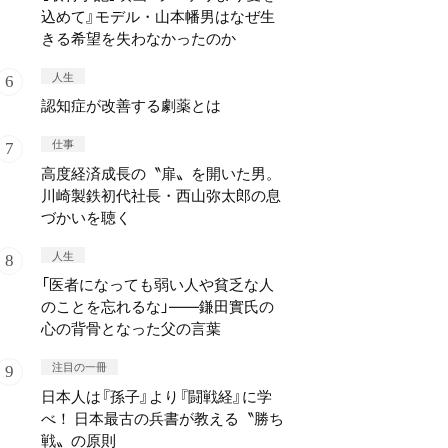
込めて』モデル・山本幡男はなぜ生
きる希望を失わなかったのか
人生
認知症が改善する劇薬とは
仕事
高度経済成長の〝扉〟を開いた男。
川崎製鉄初代社長・西山弥太郎の息
づかいを聴く
人生
「医者になっても弱い人や貧乏な人
のことを忘れるな」——鎌田實氏の
心の背骨となった父の言葉
注目の一冊
日本人は『孫子』より『闘戦経』に学
べ！ 日本最古の兵書が教える〝勝ち
戦〟の原則