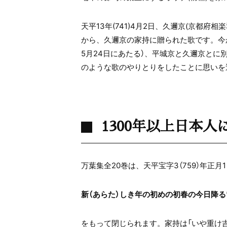
天平13年(741)4月2日、久邇京(京都府
から、久邇京の家持に贈られた歌です。今か
5月24日にあたる）、平城京と久邇京とに
のような歌のやりとりをしたことに思いを
1300年以上日本人
万葉集全20巻は、天平宝字3（759）年正
新（あらた）しき年の初めの初春の今日降る雪
をもって閉じられます。家持は「いや重け