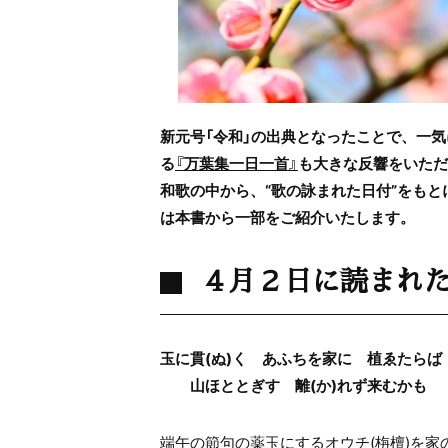
新元号「令和」の出典となったことで、一気
る
『万葉集一日一首』
も大きな反響をいただ
和歌の中から、“歌の詠まれた日付”をも
は本書から一部をご紹介いたします。
４月２日に読まれ
玉に貫(ぬ)く あふちを家に 植ゑたらば
山ほととぎす 離(か)れず来むかも
（
端午の節句の薬玉にするオウチ(栴檀)を