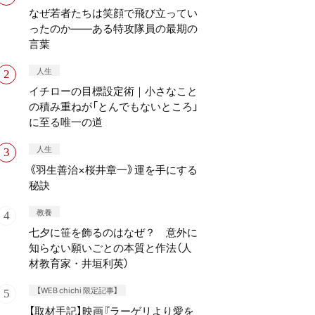
なぜ若者たちは笑顔で飛び立ってい
ったのか——ある特攻隊員の最期の
言葉
人生
イチローの目標設定術｜小さなこと
の積み重ねが「とんでもないところ」
に至る唯一の道
人生
《羽生善治×桜井章一》運を手にする
秘訣
教養
七夕に笹を飾るのはなぜ？ 意外に
知らない願いごとの本質と作法（人
材教育家・井垣利英）
【WEB chichi 限定記事】
【取材手記】映画『ラーゲリより愛を