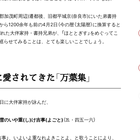
相楽郡加茂町周辺)遷都後、旧都平城京(奈良市)にいた弟書持
ら1200余年も前の4月2日（今の暦（太陽暦）に換算すると
別れた大伴家持・書持兄弟が、「ほととぎす」をめぐってこ
巡らせてみることは、とても楽しいことでしょう。
に愛されてきた「万葉集」
月1日に大伴家持が詠んだ、
のいや重(し)け吉事(よごと)
（⒛・四五一六）
吉事」、いよいよ重なれよきことよ、と歌うことにより、