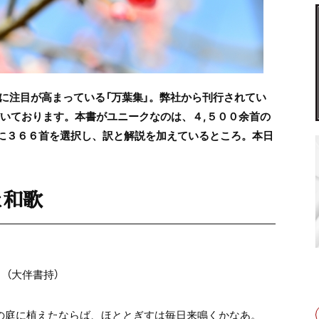
に注目が高まっている「万葉集」。弊社から刊行されてい
いております。本書がユニークなのは、４,５００余首の
とに３６６首を選択し、訳と解説を加えているところ。本日
た和歌
大伴書持）
家の庭に植えたならば、ほととぎすは毎日来鳴くかなあ。