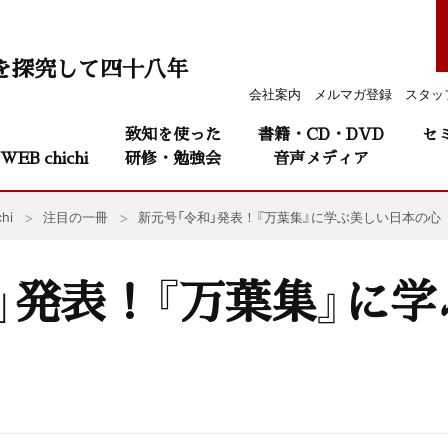
を探究して四十八年
会社案内
メルマガ登録
スタッ
致知を使った
書籍・CD・DVD
セ
WEB chichi
研修・勉強会
音声メディア
hi
注目の一冊
新元号「令和」発表！『万葉集』に学ぶ美しい日本の心
」発表！『万葉集』に