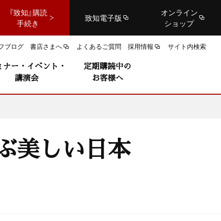
『致知』購読
オンライン
致知電子版
手続き
ショップ
フブログ
書店さまへ
よくあるご質問
採用情報
サイト内検索
ミナー・イベント・
定期購読中の
講演会
お客様へ
学ぶ美しい日本