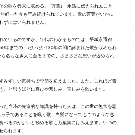
その歌を巻末に収める、「万葉」―永遠に伝えられんこと
0余年経った今も読み続けられています。歌の言葉がいかに
わずにはいられません。
れているのですが、年代のわかるものでは、平城京遷都
の759年までの、だいたい130年の間に詠まれた歌が収められ
皇から名もなき人に至るまでの、さまざまな思いが込められ
ずみずしい気持ちで季節を迎えました。また、これほど素
う、と思うほどに喜びや悲しみ、苦しみを歌います。
った当時の先進的な知識を持った人は、この世の無常を悲
人っ子であることを嘆く歌、白髪になってもこのような恋
食べるのがよいと勧める歌も万葉集にはみえます。いつの
せられます。