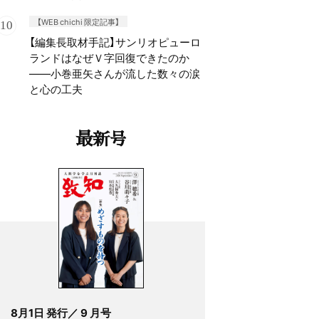
【WEB chichi 限定記事】
【編集長取材手記】サンリオピューロ
ランドはなぜＶ字回復できたのか
——小巻亜矢さんが流した数々の涙
と心の工夫
最新号
8月1日 発行／ 9 月号