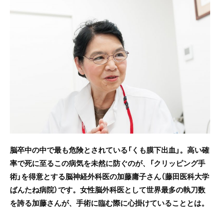
c
itt
e
e
er
b
o
o
k
脳卒中の中で最も危険とされている「くも膜下出血」。高い確
率で死に至るこの病気を未然に防ぐのが、「クリッピング手
術」を得意とする脳神経外科医の加藤庸子さん（藤田医科大学
ばんたね病院）です。女性脳外科医として世界最多の執刀数
を誇る加藤さんが、手術に臨む際に心掛けていることとは。