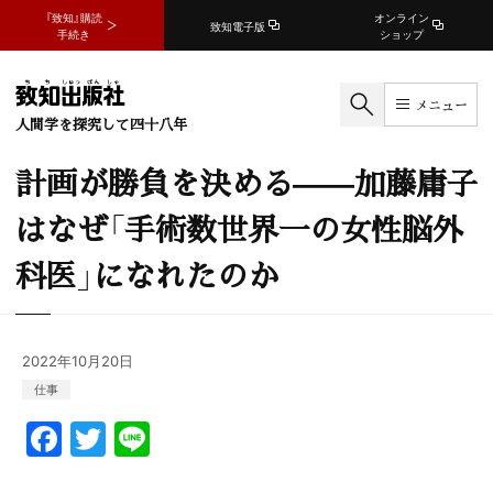
『致知』購読
オンライン
致知電子版
手続き
ショップ
メニュー
人間学を探究して四十八年
計画が勝負を決める——加藤庸子
はなぜ「手術数世界一の女性脳外
科医」になれたのか
2022年10月20日
仕事
F
T
Li
a
w
n