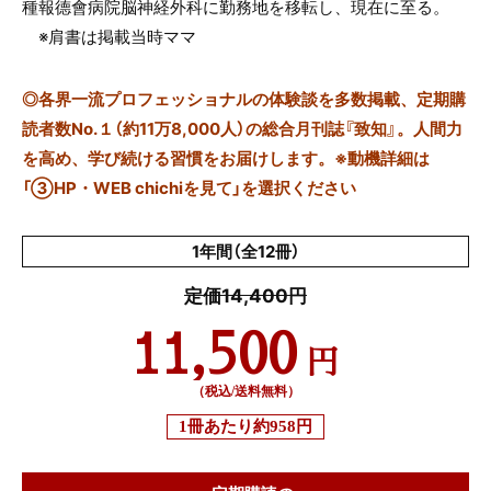
種報德會病院脳神経外科に勤務地を移転し、現在に至る。
※肩書は掲載当時ママ
◎
各界一流プロフェッショナルの体験談を多数掲載、定期購
読者数No.１（約11万8,000人）の総合月刊誌『致知』。人間力
を高め、学び続ける習慣をお届けします。※動機詳細は
「③HP・WEB chichiを見て」を選択ください
1年間（全12冊）
定価14,400円
11,500
円
（税込/送料無料）
1冊あたり
約958円