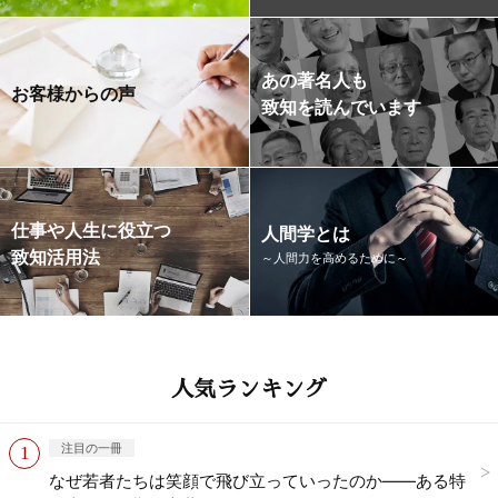
あの著名人も
お客様からの声
致知を読んでいます
仕事や人生に役立つ
人間学とは
致知活用法
～人間力を高めるために～
人気ランキング
注目の一冊
なぜ若者たちは笑顔で飛び立っていったのか——ある特