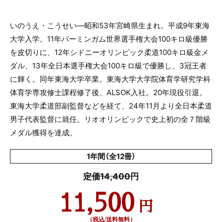
いのうえ・こうせい―昭和53年宮崎県生まれ。平成9年東海
大学入学。11年バーミンガム世界選手権大会100キロ級優勝
を皮切りに、12年シドニーオリンピック柔道100キロ級金メ
ダル、13年全日本選手権大会100キロ級で優勝し、3冠王者
に輝く。同年東海大学卒業。東海大学大学院体育学研究学科
体育学専攻修士課程修了後、ALSOK入社。20年現役引退。
東海大学柔道部副監督などを経て、24年11月より全日本柔道
男子代表監督に就任。リオオリンピックで史上初の全７階級
メダル獲得を達成。
1年間（全12冊）
定価14,400円
11,500
円
（税込/送料無料）