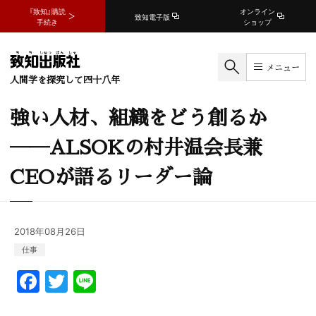
『致知』購読
オンライン
致知電子版
手続き
ショップ
メニュー
人間学を探究して四十八年
強い人材、組織をどう創るか
――ALSOKの村井温会長兼
CEOが語るリーダー論
2018年08月26日
仕事
F
T
Li
a
w
n