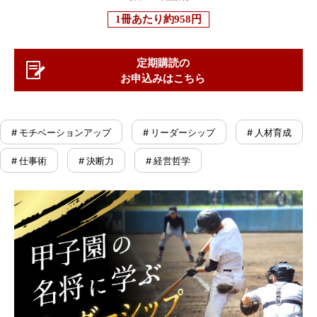
1冊あたり
約958円
定期購読の
お申込みはこちら
# モチベーションアップ
# リーダーシップ
# 人材育成
# 仕事術
# 決断力
# 経営哲学