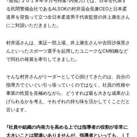
『致知』２０１８年９月号特集「内発力」では、日本を代表す
る民間警備会社であるALSOKの村井温会長兼CEOと日本柔
道界を背負って立つ全日本柔道男子代表監督の井上康生さん
にご対談いただきました。
村井温さんは、東証一部上場、井上康生さんや吉田沙保里さ
んといったスポーツ選手を起用したユニークなCM戦略など
で同社の発展を牽引してきました。
そんな村井さんがリーダーとして心掛けてきたのは、自分の
指導力でぐいぐい引っ張っていくのではなく、社員の性格や
事業の性質を見極めながら、どうすれば最も大きな成果が上
げられるかを考え、それぞれの持ち味を活かしてくことだと
言います。
「社員や組織の内発力を高める上では指導者の役割が非常に
大きいことは間違いありませんが、指導者といっても、ＩＴ