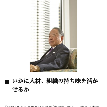
c
itt
e
e
er
b
o
o
k
いかに人材、組織の持ち味を活か
せるか