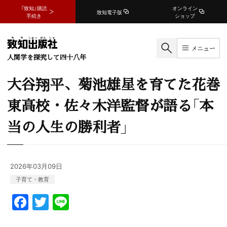
『致知』購読
オンライン
致知電子版
手続き
ショップ
メニュー
人間学を探究して四十八年
大谷翔平、菊池雄星を育てた花巻
東高校・佐々木洋監督が語る「本
当の人生の勝利者」
2026年03月09日
子育て・教育
F
T
Li
a
w
n