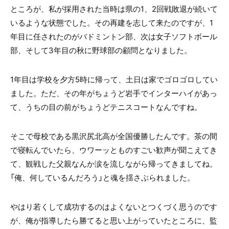
ところが、私が採用された当時は県の1、2回戦敗退が続いて
いるような状態でした。その再建を志して来たのですが、1
年目に任されたのがバドミントン部、次は女子ソフトボール
部、そして3年目の秋に野球部の顧問となりました。
1年目は学校を夕方5時に帰って、土日は家でゴロゴロしてい
ました。ただ、その年がちょうど岩手でインターハイがあっ
て、うちの目の前がちょうどテニスコートなんですね。
そこで母校である黒沢尻北高が全国優勝したんです。茶の間
で寝転んでいたら、ウワーッとものすごい歓声が聞こえてき
て、観戦した父親なんか涙を流しながら帰ってきましてね。
「俺、何しているんだろう」と魂を揺さぶられました。
やはり若くして成功するのはよくないとつくづく思うのです
が、俺が指導したら勝てると思い上がっていたところに、監