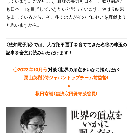
じています。だからこそ「野球の実力も日本一、取り組み方
も日本一」を目指していきたいと思っています。やはり結果
を出しているからこそ、多くの人がそのプロセスを真似よう
と思いますから。
〈致知電子版〉では、大谷翔平選手を育ててきた名将の珠玉の
記事を全文お読みいただけます！
〇2023年10月号
対談〈世界の頂点をいかに掴んだか〉
栗山英樹（侍ジャパントップチーム前監督）
×
横田南嶺（臨済宗円覚寺派管長）