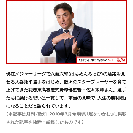
c
itt
e
e
er
b
o
o
k
現在メジャーリーグで八面六臂(はちめんろっぴ)の活躍を見
せる大谷翔平選手をはじめ、数々のスタープレーヤーを育て
上げてきた花巻東高校硬式野球部監督・佐々木洋さん。選手
たちに懸ける思いは一貫して、本当の意味で「人生の勝利者」
になることだと語られています。
（本記事は月刊『致知』2010年3月号 特集「運をつかむ」に掲載
された記事を抜粋・編集したものです）