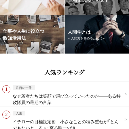
仕事や人生に役立つ
人間学とは
致知活用法
～人間力を高めるために～
人気ランキング
注目の一冊
なぜ若者たちは笑顔で飛び立っていったのか——ある特
攻隊員の最期の言葉
人生
イチローの目標設定術｜小さなことの積み重ねが「とん
でもないところ」に至る唯一の道