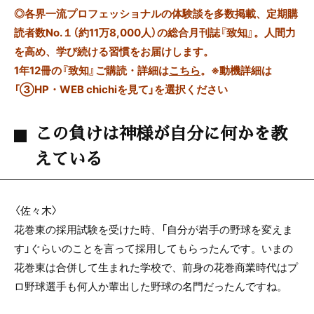
◎
各界一流プロフェッショナルの体験談を多数掲載、定期購
読者数No.１（約11万8,000人）の総合月刊誌『致知』。人間力
を高め、学び続ける習慣をお届けします。
1年12冊の『致知』ご購読・詳細は
こちら
。
※動機詳細は
「③HP・WEB chichiを見て」を選択ください
この負けは神様が自分に何かを教
えている
〈佐々木〉
花巻東の採用試験を受けた時、「自分が岩手の野球を変えま
す」ぐらいのことを言って採用してもらったんです。いまの
花巻東は合併して生まれた学校で、前身の花巻商業時代はプ
ロ野球選手も何人か輩出した野球の名門だったんですね。