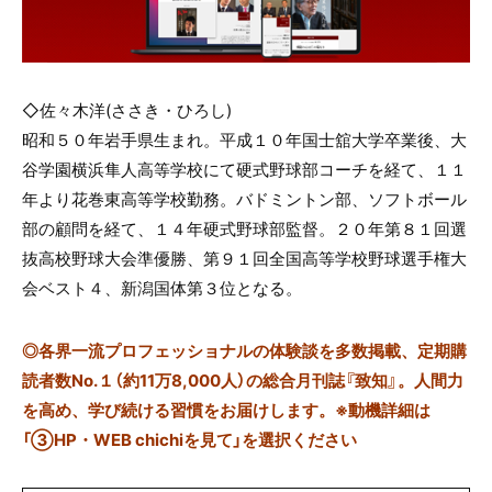
◇佐々木洋(ささき・ひろし)
昭和５０年岩手県生まれ。平成１０年国士舘大学卒業後、大
谷学園横浜隼人高等学校にて硬式野球部コーチを経て、１１
年より花巻東高等学校勤務。バドミントン部、ソフトボール
部の顧問を経て、１４年硬式野球部監督。２０年第８１回選
抜高校野球大会準優勝、第９１回全国高等学校野球選手権大
会ベスト４、新潟国体第３位となる。
◎
各界一流プロフェッショナルの体験談を多数掲載、定期購
読者数No.１（約11万8,000人）の総合月刊誌『致知』。人間力
を高め、学び続ける習慣をお届けします。※動機詳細は
「③HP・WEB chichiを見て」を選択ください