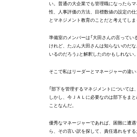
い。
普通の大企業でも管理職になったら
マ
性、人
事評価の方法、目標数値の設定の仕
と
マネジメント教育のことだと考えてしま
準備室のメンバーは
「大田さんの言ってい
けれど、
たぶん大田さんは知らないのだな
いるのだろう」
と解釈したのかもしれない
そこで私はリーダーとマネージャーの違い
「部下を管理するマネジメントについては
しかし、今ＪＡＬに必要なのは部下をまと
ことなんだ。
優秀なマネージャーであれば、
困難に遭遇
ら、その言い訳を探して、
責任逃れをする