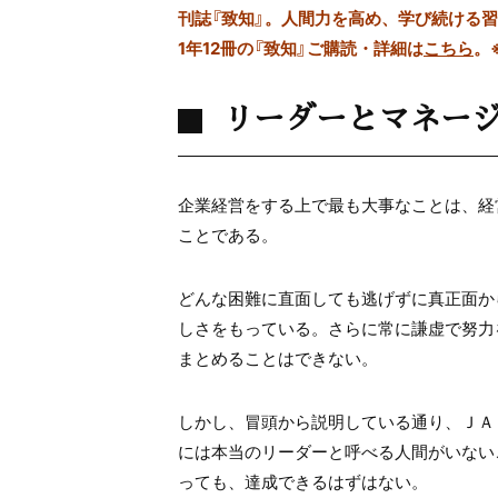
刊誌『致知』。人間力を高め、学び続ける
1年12冊の『致知』ご購読・詳細は
こちら
。
リーダーとマネー
企業経営をする上で最も大事なことは、
経
ことである。
どんな困難に直面しても逃げずに
真正面か
しさをもっている。
さらに常に謙虚で努力
まとめることはできない。
しかし、冒頭から説明している通り、
ＪＡ
には本当のリーダーと呼べる人間が
いない
っても、
達成できるはずはない。