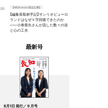
【WEB chichi 限定記事】
【編集長取材手記】サンリオピューロ
ランドはなぜＶ字回復できたのか
——小巻亜矢さんが流した数々の涙
と心の工夫
最新号
8月1日 発行／ 9 月号