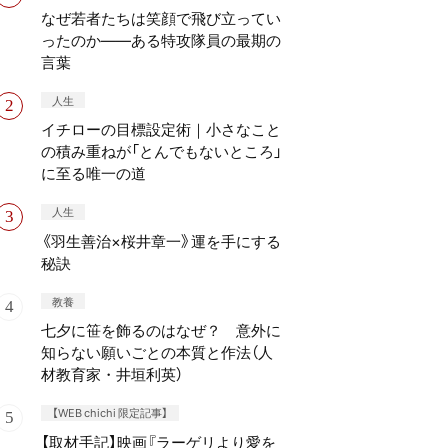
なぜ若者たちは笑顔で飛び立ってい
ったのか——ある特攻隊員の最期の
言葉
人生
イチローの目標設定術｜小さなこと
の積み重ねが「とんでもないところ」
に至る唯一の道
人生
《羽生善治×桜井章一》運を手にする
秘訣
教養
七夕に笹を飾るのはなぜ？ 意外に
知らない願いごとの本質と作法（人
材教育家・井垣利英）
【WEB chichi 限定記事】
【取材手記】映画『ラーゲリより愛を