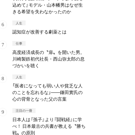
込めて』モデル・山本幡男はなぜ生
きる希望を失わなかったのか
人生
認知症が改善する劇薬とは
仕事
高度経済成長の〝扉〟を開いた男。
川崎製鉄初代社長・西山弥太郎の息
づかいを聴く
人生
「医者になっても弱い人や貧乏な人
のことを忘れるな」——鎌田實氏の
心の背骨となった父の言葉
注目の一冊
日本人は『孫子』より『闘戦経』に学
べ！ 日本最古の兵書が教える〝勝ち
戦〟の原則