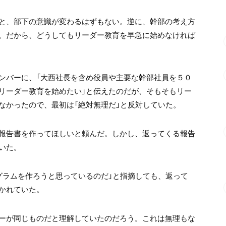
と、
部下の意識が変わるはずもない。
逆に、幹部の考え方
。
だから、どうしてもリーダー教育を
早急に始めなければ
ンバーに、
「大西社長を含め役員や主要な幹部社員を５０
リーダー教育を始めたい」
と伝えたのだが、そもそもリー
なかったので、
最初は「絶対無理だ」と反対していた。
報告書を作ってほしいと頼んだ。
しかし、返ってくる報告
いた。
グラムを
作ろうと思っているのだ」
と指摘しても、返って
かれていた。
ーが
同じものだと理解していたのだろう。
これは無理もな