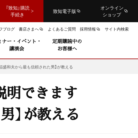
『致知』購読
オンライン
致知電子版
手続き
ショップ
フブログ
書店さまへ
よくあるご質問
採用情報
サイト内検索
ミナー・イベント・
定期購読中の
講演会
お客様へ
稲盛和夫から最も信頼された男】が教える
説明できます
男】が教える