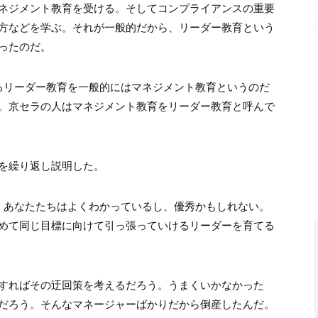
ネジメント教育を受ける。
そしてコンプライアンスの重要
方などを学ぶ。
それが一般的だから、リーダー教育という
ったのだ。
るリーダー教育を
一般的にはマネジメント教育というのだ
。
京セラの人はマネジメント教育を
リーダー教育と呼んで
。
を
繰り返し説明した。
、
あなたたちはよくわかっているし、優秀かもしれない。
めて
同じ目標に向けて引っ張っていける
リーダーを育てる
すればその迂回策を考えるだろう。
うまくいかなかった
だろう。
そんなマネージャーばかりだから倒産したんだ。