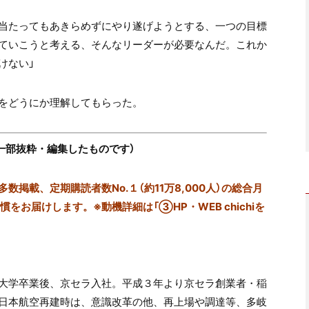
当たってもあきらめずに
やり遂げようとする、一つの目標
ていこうと考える、
そんなリーダーが必要なんだ。
これか
けない」
を
どうにか理解してもらった。
一部抜粋・編集したものです）
掲載、定期購読者数No.１（約11万8,000人）の総合月
をお届けします。※動機詳細は「③HP・WEB chichiを
大学卒業後、
京セラ入社。
平成３年より京セラ創業者・稲
日本航空再建時は、意識改革の他、
再上場や調達等、多岐