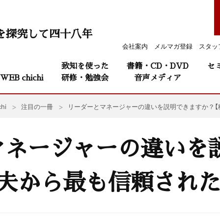
を探究して四十八年
会社案内
メルマガ登録
スタッ
致知を使った
書籍・CD・DVD
セ
WEB chichi
研修・勉強会
音声メディア
hi
注目の一冊
リーダーとマネージャーの違いを説明できますか？【
マネージャーの違いを
夫から最も信頼された