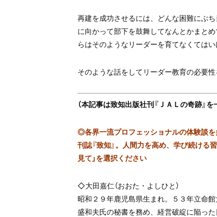
再建を成功させるには、
どんな困難にぶち
に向かって
部下を鼓舞してなんとかまとめ
らはそのようなリーダーを
育てなくてはい
そのような話をしてリーダー教育の必要性
（本記事は致知出版社刊『ＪＡＬの奇跡』を
◎
各界一流プロフェッショナルの体験談を多数
刊誌『致知』。人間力を高め、学び続ける習慣
見て」を選択ください
◇大田嘉仁（おおた・よしひと）
昭和２９年鹿児島県生まれ。５３年立命館
盛和夫氏の秘書を務め、
経営破綻に陥った