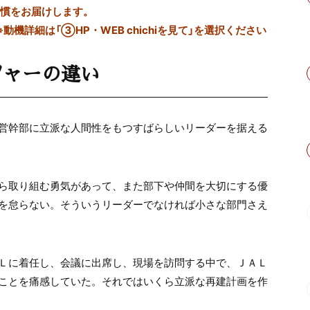
習慣をお届けします。
※動機詳細は「③HP・WEB chichiを見て」を選択ください
ジャーの違い
営幹部に立派な人間性をもつ
すばらしいリーダーを据える
ら取り組む勇気があって、
また部下や仲間を大切にする優
を怠らない。
そういうリーダーでなければ
小さな部門さえ
Ｌに着任し、会議に出席し、現場を訪問する中で、
ＪＡＬ
ことを痛感していた。
それではいくら立派な再建計画を作